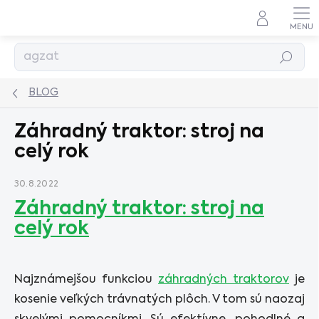
Prejsť
na
obsah
Hľadať
BLOG
Záhradný traktor: stroj na
celý rok
30.8.2022
Záhradný traktor: stroj na
celý rok
Najznámejšou funkciou
záhradných traktorov
je
kosenie veľkých trávnatých plôch. V tom sú naozaj