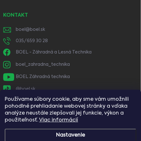
KONTAKT
boel
@
boel.sk
035/659 30 28
BOEL - Záhradná a Lesná Technika
boel_zahradna_technika
BOEL Záhradná technika
@boel.sk
Používame súbory cookie, aby sme vám umožnili
pohodlné prehliadanie webovej stránky a vďaka
analýze neustále zlepšovali jej funkcie, výkon a
použiteľnosť.
Viac informácií
Nastavenie