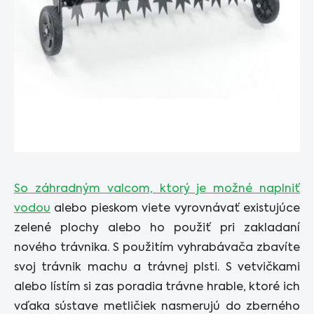
So záhradným valcom, ktorý je možné naplniť
vodou
alebo pieskom viete vyrovnávať existujúce
zelené plochy alebo ho použiť pri zakladaní
nového trávnika. S použitím vyhrabávača zbavíte
svoj trávnik machu a trávnej plsti. S vetvičkami
alebo lístím si zas poradia trávne hrable, ktoré ich
vďaka sústave metličiek nasmerujú do zberného