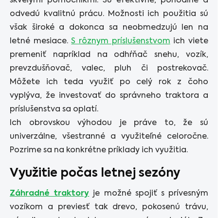
skvelými pomocníkmi. Sú efektívne, pohodlné a
odvedú kvalitnú prácu. Možnosti ich použitia sú
však široké a dokonca sa neobmedzujú len na
letné mesiace.
S rôznym príslušenstvom
ich viete
premeniť napríklad na odhŕňač snehu, vozík,
prevzdušňovač, valec, pluh či postrekovač.
Môžete ich teda využiť po celý rok z čoho
vyplýva, že investovať do správneho traktora a
príslušenstva sa oplatí.
Ich obrovskou výhodou je práve to, že sú
univerzálne, všestranné a využiteľné celoročne.
Pozrime sa na konkrétne príklady ich využitia.
Využitie počas letnej sezóny
Záhradné traktory
je možné spojiť s prívesným
vozíkom a previesť tak drevo, pokosenú trávu,