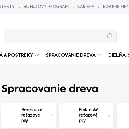
NTAKTY
BONUSOVÝ PROGRAM
KARIÉRA
B2B PRE FIR
Hľadať
VÁ A POSTREKY
SPRACOVANIE DREVA
DIELŇA,
Spracovanie dreva
Benzínové
Elektrické
reťazové
reťazové
píly
píly