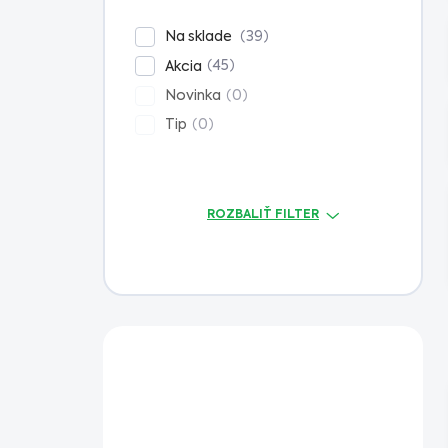
n
e
39
Na sklade
l
45
Akcia
0
Novinka
0
Tip
ROZBALIŤ FILTER