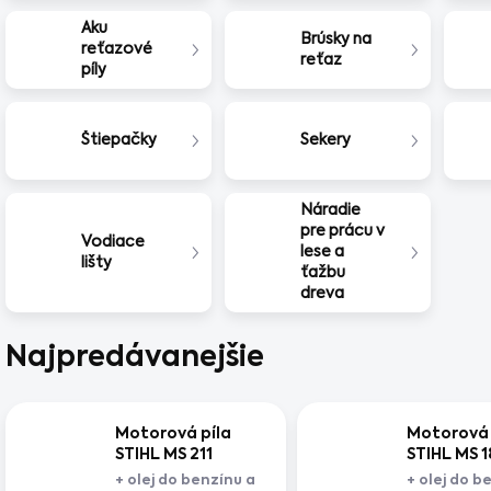
Aku
Brúsky na
reťazové
reťaz
píly
Štiepačky
Sekery
Náradie
pre prácu v
Vodiace
lese a
lišty
ťažbu
dreva
Najpredávanejšie
Motorová píla
Motorová 
STIHL MS 211
STIHL MS 
+ olej do benzínu a
+ olej do b