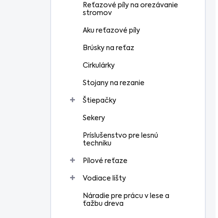
Reťazové píly na orezávanie
stromov
Aku reťazové píly
Brúsky na reťaz
Cirkulárky
Stojany na rezanie
Štiepačky
Sekery
Príslušenstvo pre lesnú
techniku
Pílové reťaze
Vodiace lišty
Náradie pre prácu v lese a
ťažbu dreva