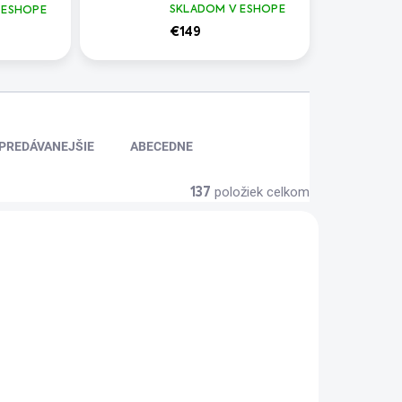
zanie
SKLADOM V ESHOPE
 ESHOPE
€149
PREDÁVANEJŠIE
ABECEDNE
položiek celkom
137