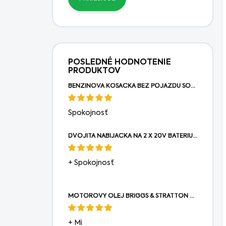
POSLEDNÉ HODNOTENIE
PRODUKTOV
BENZÍNOVÁ KOSAČKA BEZ POJAZDU SOLO® BY AL-KO 4216 P-A
Spokojnosť
DVOJITÁ NABÍJAČKA NA 2 X 20V BATÉRIU TEXAS
+ Spokojnosť
MOTOROVÝ OLEJ BRIGGS & STRATTON OLEJ 0,6L
+ Mi