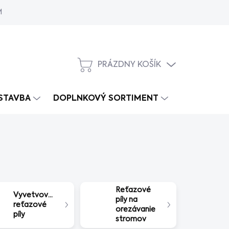
MY
PRÁZDNY KOŠÍK
NÁKUPNÝ
KOŠÍK
 STAVBA
DOPLNKOVÝ SORTIMENT
Reťazové
Vyvetvovacie
píly na
reťazové
orezávanie
píly
stromov