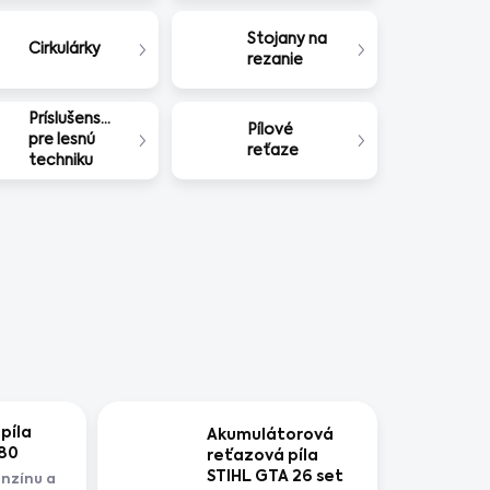
Stojany na
Cirkulárky
rezanie
Príslušenstvo
Pílové
pre lesnú
reťaze
techniku
píla
Akumulátorová
180
reťazová píla
STIHL GTA 26 set
enzínu a