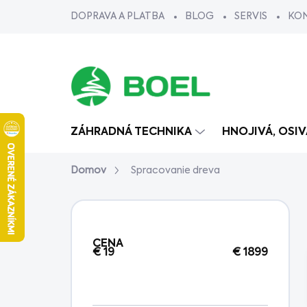
Prejsť
DOPRAVA A PLATBA
BLOG
SERVIS
KO
na
obsah
ZÁHRADNÁ TECHNIKA
HNOJIVÁ, OSI
Domov
Spracovanie dreva
B
o
č
CENA
n
€
19
€
1899
ý
p
a