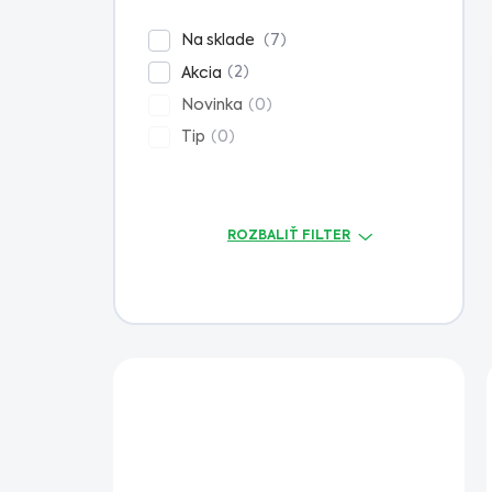
n
e
7
Na sklade
l
2
Akcia
0
Novinka
0
Tip
ROZBALIŤ FILTER