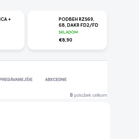
ICA +
PODBEH RZS69,
68, DAKR FD2/FD
SKLADOM
€8,90
PREDÁVANEJŠIE
ABECEDNE
položiek celkom
8
AKCIA