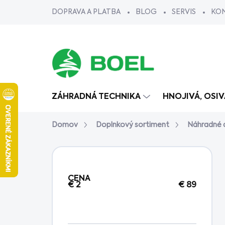
Prejsť
DOPRAVA A PLATBA
BLOG
SERVIS
KO
na
obsah
ZÁHRADNÁ TECHNIKA
HNOJIVÁ, OSI
Domov
Doplnkový sortiment
Náhradné d
B
o
č
CENA
n
€
2
€
89
ý
p
a