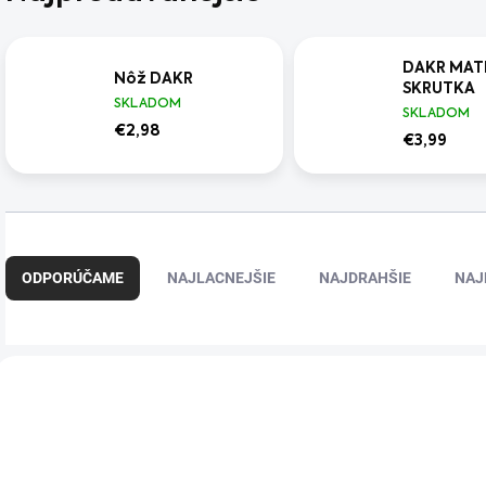
DAKR MAT
Nôž DAKR
SKRUTKA
SKLADOM
SKLADOM
€2,98
€3,99
R
a
ODPORÚČAME
NAJLACNEJŠIE
NAJDRAHŠIE
NAJ
d
e
n
i
V
e
ý
p
p
r
i
o
s
d