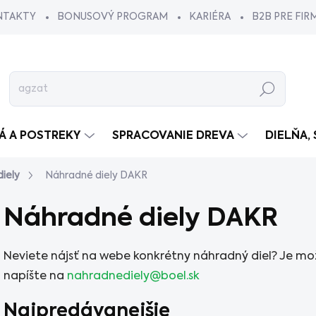
NTAKTY
BONUSOVÝ PROGRAM
KARIÉRA
B2B PRE FIR
Hľadať
VÁ A POSTREKY
SPRACOVANIE DREVA
DIELŇA,
iely
Náhradné diely DAKR
Náhradné diely DAKR
Neviete nájsť na webe konkrétny náhradný diel? Je m
napíšte na
nahradnediely@boel.sk
Najpredávanejšie