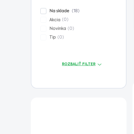
n
e
18
Na sklade
l
0
Akcia
0
Novinka
0
Tip
ROZBALIŤ FILTER