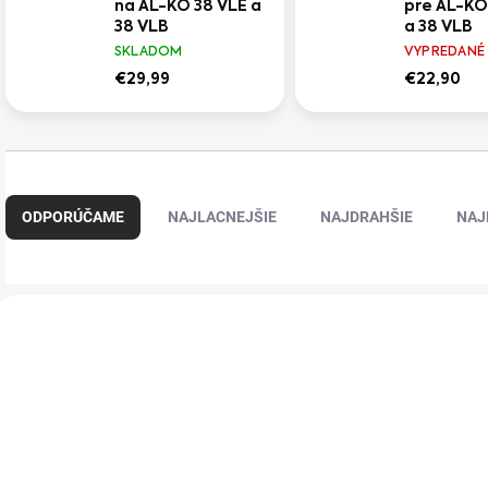
na AL-KO 38 VLE a
pre AL-KO
38 VLB
a 38 VLB
SKLADOM
VYPREDANÉ
€29,99
€22,90
R
a
ODPORÚČAME
NAJLACNEJŠIE
NAJDRAHŠIE
NAJ
d
e
n
i
V
e
ý
p
p
r
i
o
s
d
p
u
r
k
o