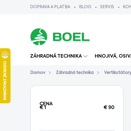
Prejsť
DOPRAVA A PLATBA
BLOG
SERVIS
KO
na
obsah
ZÁHRADNÁ TECHNIKA
HNOJIVÁ, OSI
Domov
Záhradná technika
Vertikutátor
B
o
č
CENA
n
€
1
€
90
ý
p
a