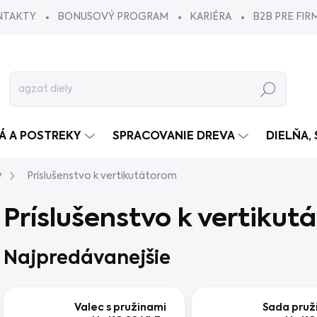
NTAKTY
BONUSOVÝ PROGRAM
KARIÉRA
B2B PRE FIR
Hľadať
VÁ A POSTREKY
SPRACOVANIE DREVA
DIELŇA,
y
Príslušenstvo k vertikutátorom
Príslušenstvo k vertiku
Najpredávanejšie
Valec s pružinami
Sada pruží