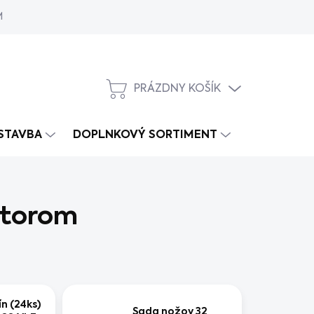
MY
PRÁZDNY KOŠÍK
NÁKUPNÝ
KOŠÍK
 STAVBA
DOPLNKOVÝ SORTIMENT
tátorom
n (24ks)
Sada nožov 32