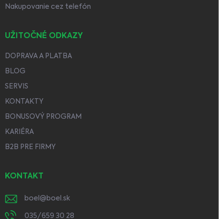
Nakupovanie cez telefón
UŽITOČNÉ ODKAZY
DOPRAVA A PLATBA
BLOG
SERVIS
KONTAKTY
BONUSOVÝ PROGRAM
KARIÉRA
B2B PRE FIRMY
KONTAKT
boel
@
boel.sk
035/659 30 28