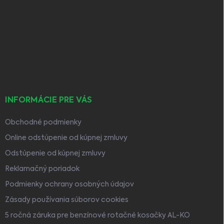
á
p
ä
t
i
e
INFORMÁCIE PRE VÁS
Obchodné podmienky
Online odstúpenie od kúpnej zmluvy
Odstúpenie od kúpnej zmluvy
Reklamačný poriadok
Podmienky ochrany osobných údajov
Zásady používania súborov cookies
5 ročná záruka pre benzínové rotačné kosačky AL-KO