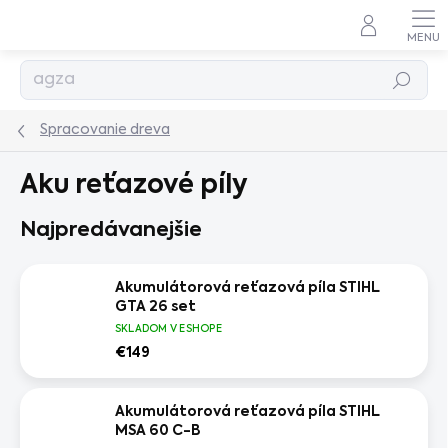
Prejsť
na
obsah
Hľadať
Spracovanie dreva
Aku reťazové píly
Najpredávanejšie
Akumulátorová reťazová píla STIHL
GTA 26 set
SKLADOM V ESHOPE
€149
Akumulátorová reťazová píla STIHL
MSA 60 C-B