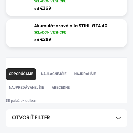
SKLADOM V ESHOPE
€369
od
Akumulátorová píla STIHL GTA 40
SKLADOM V ESHOPE
€299
od
R
a
ODPORÚČAME
NAJLACNEJŠIE
NAJDRAHŠIE
d
e
NAJPREDÁVANEJŠIE
ABECEDNE
n
i
položiek celkom
38
e
p
OTVORIŤ FILTER
r
o
d