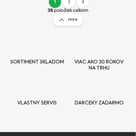
1
3
O
S
v
t
38
položiek celkom
l
r
Hore
á
á
d
n
a
k
c
i
o
e
v
p
a
r
SORTIMENT SKLADOM
VIAC AKO 30 ROKOV
n
v
NA TRHU
i
k
e
y
v
ý
p
i
VLASTNÝ SERVIS
DARČEKY ZADARMO
s
u
Z