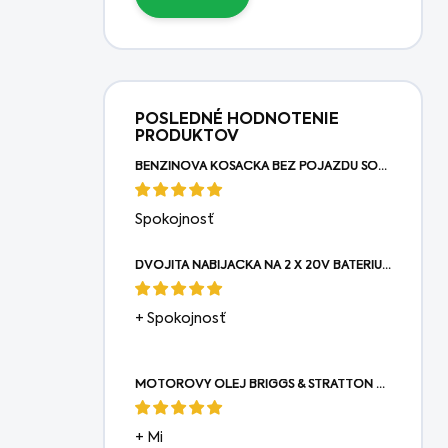
POSLEDNÉ HODNOTENIE
PRODUKTOV
BENZÍNOVÁ KOSAČKA BEZ POJAZDU SOLO® BY AL-KO 4216 P-A
Spokojnosť
DVOJITÁ NABÍJAČKA NA 2 X 20V BATÉRIU TEXAS
+ Spokojnosť
MOTOROVÝ OLEJ BRIGGS & STRATTON OLEJ 0,6L
+ Mi