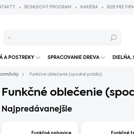
NTAKTY
BONUSOVÝ PROGRAM
KARIÉRA
B2B PRE FIR
Hľadať
VÁ A POSTREKY
SPRACOVANIE DREVA
DIELŇA,
 pomôcky
Funkčné oblečenie (spodné prádlo)
Funkčné oblečenie (spod
Najpredávanejšie
Funkčné nohavice
Funkčné t