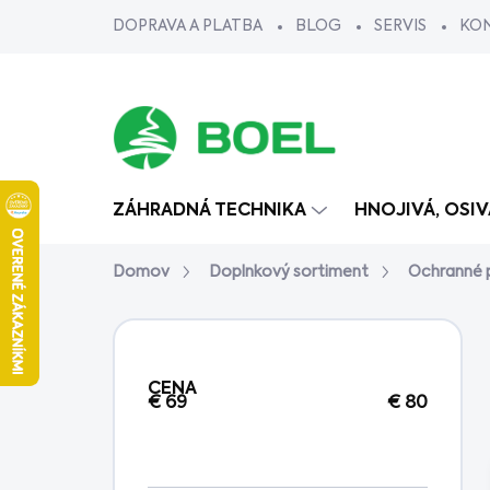
Prejsť
DOPRAVA A PLATBA
BLOG
SERVIS
KO
na
obsah
ZÁHRADNÁ TECHNIKA
HNOJIVÁ, OSI
Domov
Doplnkový sortiment
Ochranné
B
o
č
CENA
n
€
69
€
80
ý
p
a