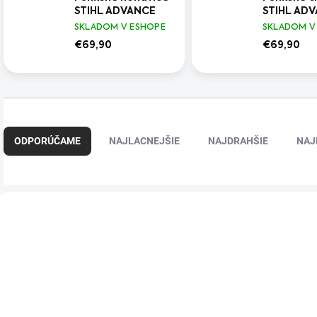
STIHL ADVANCE
STIHL AD
SKLADOM V ESHOPE
SKLADOM V
€69,90
€69,90
R
a
ODPORÚČAME
NAJLACNEJŠIE
NAJDRAHŠIE
NAJ
d
e
n
i
V
e
ý
p
p
r
i
o
s
d
p
u
r
k
o