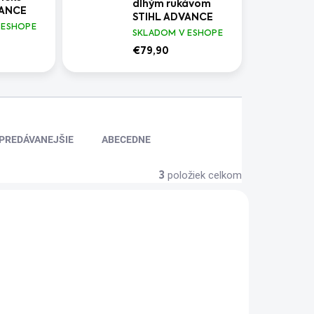
dlhým rukávom
VANCE
STIHL ADVANCE
 ESHOPE
SKLADOM V ESHOPE
€79,90
PREDÁVANEJŠIE
ABECEDNE
položiek celkom
3