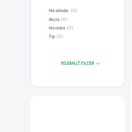
n
e
0
Na sklade
l
0
Akcia
0
Novinka
0
Tip
ROZBALIŤ FILTER