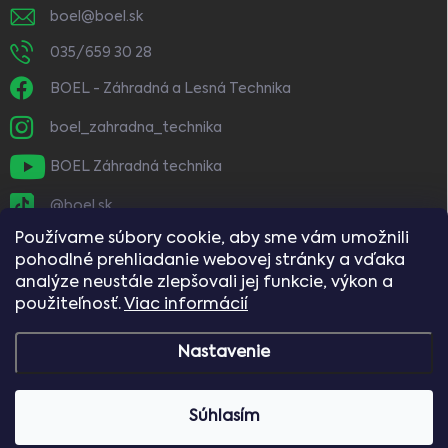
boel
@
boel.sk
035/659 30 28
BOEL - Záhradná a Lesná Technika
boel_zahradna_technika
BOEL Záhradná technika
@boel.sk
Používame súbory cookie, aby sme vám umožnili
pohodlné prehliadanie webovej stránky a vďaka
analýze neustále zlepšovali jej funkcie, výkon a
použiteľnosť.
Viac informácií
Nastavenie
Copyright 2026
BOEL
. Všetky práva vyhradené.
Vážení zákazníci, naše predajne budú dňa
Súhlasím
8.8.2026 (sobota) zatvorené.
Vytvoril Shoptet