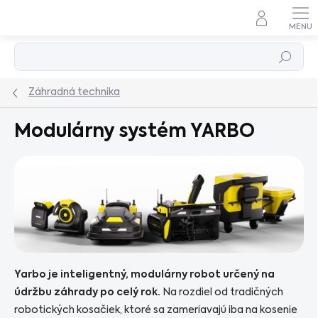
Prejsť
na
obsah
Hľadať
Záhradná technika
Modulárny systém YARBO
Yarbo je inteligentný, modulárny robot určený na
údržbu záhrady po celý rok.
Na rozdiel od tradičných
robotických kosačiek, ktoré sa zameriavajú iba na kosenie