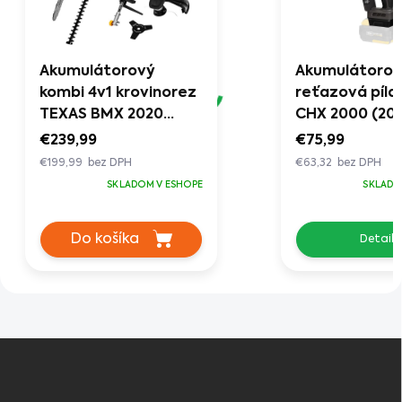
Akumulátorový
Akumulátoro
kombi 4v1 krovinorez
reťazová píla
TEXAS BMX 2020
CHX 2000 (20
(20V)
€239,99
€75,99
€199,99 bez DPH
€63,32 bez DPH
SKLADOM V ESHOPE
SKLADO
Do košíka
Detail
Z
á
p