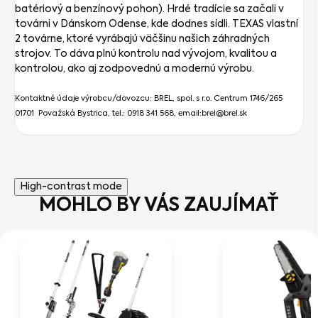
batériový a benzínový pohon). Hrdé tradície sa začali v
továrni v Dánskom Odense, kde dodnes sídli. TEXAS vlastní
2 továrne, ktoré vyrábajú väčšinu našich záhradných
strojov. To dáva plnú kontrolu nad vývojom, kvalitou a
kontrolou, ako aj zodpovednú a modernú výrobu.
Kontaktné údaje výrobcu/dovozcu:
BREL, spol. s r.o.
Centrum 1746/265
01701 Považská Bystrica, tel.: 0918 341 568, email:brel@brel.sk
High-contrast mode
MOHLO BY VÁS ZAUJÍMAŤ