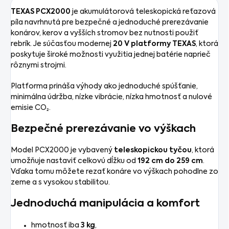
TEXAS PCX2000
je akumulátorová teleskopická reťazová
píla navrhnutá pre bezpečné a jednoduché prerezávanie
konárov, kerov a vyšších stromov bez nutnosti použiť
rebrík. Je súčasťou modernej
20 V platformy TEXAS
, ktorá
poskytuje široké možnosti využitia jednej batérie naprieč
rôznymi strojmi.
Platforma prináša výhody ako jednoduché spúšťanie,
minimálna údržba, nízke vibrácie, nízka hmotnosť a nulové
emisie CO₂.
Bezpečné prerezávanie vo výškach
Model PCX2000 je vybavený
teleskopickou tyčou
, ktorá
umožňuje nastaviť celkovú dĺžku od
192 cm do 259 cm
.
Vďaka tomu môžete rezať konáre vo výškach pohodlne zo
zeme a s vysokou stabilitou.
Jednoduchá manipulácia a komfort
hmotnosť iba
3 kg
,