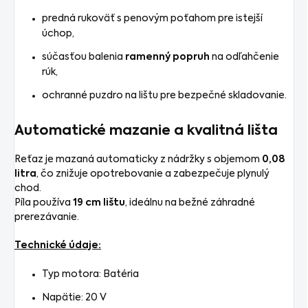
predná rukoväť s penovým poťahom pre istejší
úchop,
súčasťou balenia
ramenný popruh
na odľahčenie
rúk,
ochranné puzdro na lištu pre bezpečné skladovanie.
Automatické mazanie a kvalitná lišta
Reťaz je mazaná automaticky z nádržky s objemom
0,08
litra
, čo znižuje opotrebovanie a zabezpečuje plynulý
chod.
Píla používa
19 cm lištu
, ideálnu na bežné záhradné
prerezávanie.
Technické údaje:
Typ motora: Batéria
Napätie: 20 V