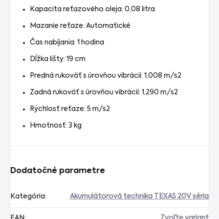
Kapacita reťazového oleja: 0,08 litra
Mazanie reťaze: Automatické
Čas nabíjania: 1 hodina
Dĺžka lišty: 19 cm
Predná rukoväť s úrovňou vibrácií: 1,008 m/s2
Zadná rukoväť s úrovňou vibrácií: 1,290 m/s2
Rýchlosť reťaze: 5 m/s2
Hmotnosť: 3 kg
Dodatočné parametre
Kategória
:
Akumulátorová technika TEXAS 20V séria
EAN
:
Zvoľte variant