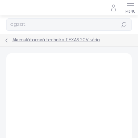
Prejsť
na
obsah
Hľadať
Akumulátorová technika TEXAS 20V séria
Podrobnosti hodnotenia
Neohodnotené