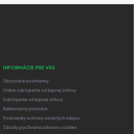
Z
á
p
ä
t
i
e
INFORMÁCIE PRE VÁS
Obchodné podmienky
Online odstúpenie od kúpnej zmluvy
Odstúpenie od kúpnej zmluvy
Reklamačný poriadok
Podmienky ochrany osobných údajov
Zásady používania súborov cookies