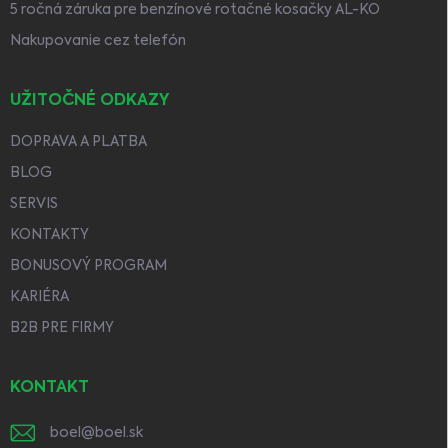
5 ročná záruka pre benzínové rotačné kosačky AL-KO
Nakupovanie cez telefón
UŽITOČNÉ ODKAZY
DOPRAVA A PLATBA
BLOG
SERVIS
KONTAKTY
BONUSOVÝ PROGRAM
KARIÉRA
B2B PRE FIRMY
KONTAKT
boel
@
boel.sk