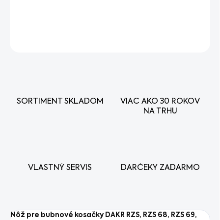
DETAILNÉ INFORMÁCIE
OPÝTAŤ SA
STRÁŽIŤ
SORTIMENT SKLADOM
VIAC AKO 30 ROKOV
NA TRHU
VLASTNÝ SERVIS
DARČEKY ZADARMO
Nôž pre bubnové kosačky DAKR RZS, RZS 68, RZS 69,