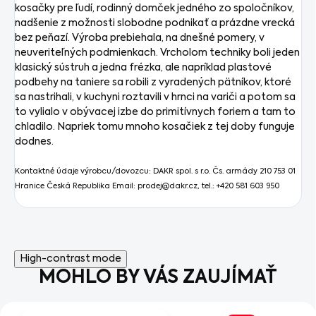
kosačky pre ľudí, rodinný domček jedného zo spoločníkov,
nadšenie z možnosti slobodne podnikať a prázdne vrecká
bez peňazí.
Výroba prebiehala, na dnešné pomery, v
neuveriteľných podmienkach.
Vrcholom techniky boli jeden
klasický sústruh a jedna frézka, ale napríklad plastové
podbehy na taniere sa robili z vyradených pätníkov, ktoré
sa nastrihali, v kuchyni roztavili v hrnci na variči a potom sa
to vylialo v obývacej izbe do primitívnych foriem a tam to
chladilo.
Napriek tomu mnoho kosačiek z tej doby funguje
dodnes.
Kontaktné údaje výrobcu/dovozcu:
DAKR spol. s r.o. Čs. armády 210 753 01
Hranice Česká Republika Email: prodej@dakr.cz, tel.: +420 581 603 950
High-contrast mode
MOHLO BY VÁS ZAUJÍMAŤ