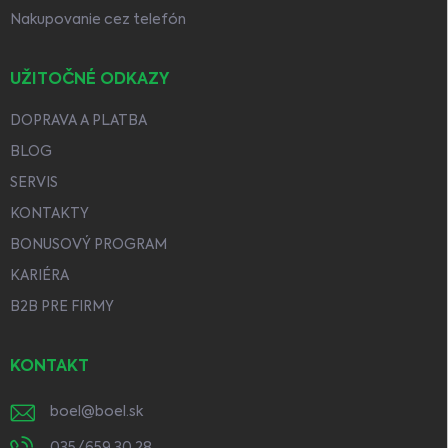
Nakupovanie cez telefón
UŽITOČNÉ ODKAZY
DOPRAVA A PLATBA
BLOG
SERVIS
KONTAKTY
BONUSOVÝ PROGRAM
KARIÉRA
B2B PRE FIRMY
KONTAKT
boel
@
boel.sk