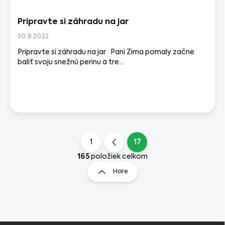
Pripravte si záhradu na jar
30.8.2022
Pripravte si záhradu na jar Pani Zima pomaly začne
baliť svoju snežnú perinu a tre...
1
17
S
t
165
položiek celkom
O
r
v
Hore
á
l
á
n
d
k
a
o
c
v