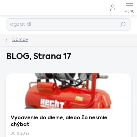
Prejsť
na
obsah
Hľadať
Domov
BLOG
, Strana 17
V
ý
p
i
s
č
l
Vybavenie do dielne, alebo čo nesmie
á
chýbať
n
k
30.8.2022