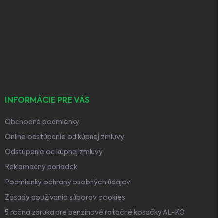
Z
i
a
á
e
n
p
p
r
i
ä
v
e
t
k
i
y
e
v
ý
p
i
INFORMÁCIE PRE VÁS
s
u
Obchodné podmienky
Online odstúpenie od kúpnej zmluvy
Odstúpenie od kúpnej zmluvy
Reklamačný poriadok
Podmienky ochrany osobných údajov
Zásady používania súborov cookies
5 ročná záruka pre benzínové rotačné kosačky AL-KO