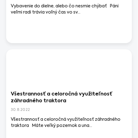
o
Vybavenie do dielne, alebo čo nesmie chýbať Páni
v
veľmi radi trávia voľný čas vo sv...
Všestrannosť a celoročná využiteľnosť
záhradného traktora
30.8.2022
Všestrannosť a celoročná využiteľnosť záhradného
traktora Máte veľký pozemok a una...