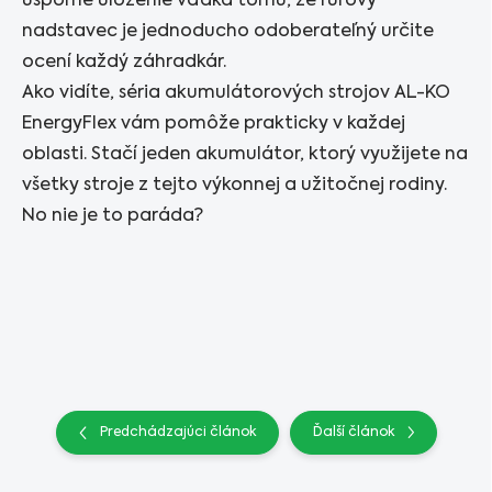
úsporné uloženie vďaka tomu, že rúrový
nadstavec je jednoducho odoberateľný určite
ocení každý záhradkár.
Ako vidíte, séria akumulátorových strojov AL-KO
EnergyFlex vám pomôže prakticky v každej
oblasti. Stačí jeden akumulátor, ktorý využijete na
všetky stroje z tejto výkonnej a užitočnej rodiny.
No nie je to paráda?
Predchádzajúci článok
Ďalší článok