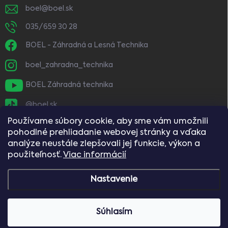
boel
@
boel.sk
035/659 30 28
BOEL - Záhradná a Lesná Technika
boel_zahradna_technika
BOEL Záhradná technika
@boel.sk
Používame súbory cookie, aby sme vám umožnili
pohodlné prehliadanie webovej stránky a vďaka
analýze neustále zlepšovali jej funkcie, výkon a
použiteľnosť.
Viac informácií
Nastavenie
Copyright 2026
BOEL
. Všetky práva vyhradené.
Vážení zákazníci, naše predajne budú dňa
Súhlasím
8.8.2026 (sobota) zatvorené.
Vytvoril Shoptet