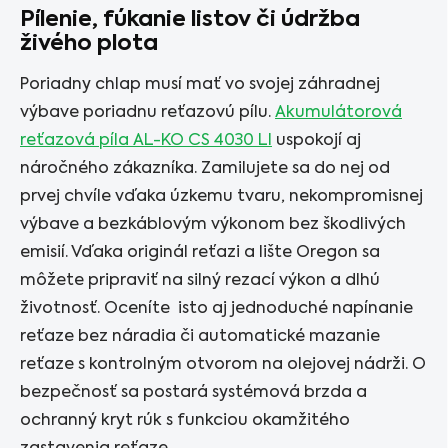
Pílenie, fúkanie listov či údržba
živého plota
Poriadny chlap musí mať vo svojej záhradnej
výbave poriadnu reťazovú pílu.
Akumulátorová
reťazová píla AL-KO CS 4030 LI
uspokojí aj
náročného zákazníka. Zamilujete sa do nej od
prvej chvíle vďaka úzkemu tvaru, nekompromisnej
výbave a bezkáblovým výkonom bez škodlivých
emisií. Vďaka originál reťazi a lište Oregon sa
môžete pripraviť na silný rezací výkon a dlhú
životnosť. Oceníte isto aj jednoduché napínanie
reťaze bez náradia či automatické mazanie
reťaze s kontrolným otvorom na olejovej nádrži. O
bezpečnosť sa postará systémová brzda a
ochranný kryt rúk s funkciou okamžitého