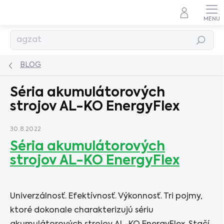
Prejsť
na
obsah
Hľadať
BLOG
Séria akumulátorových
strojov AL-KO EnergyFlex
30.8.2022
Séria akumulátorových
strojov AL-KO EnergyFlex
Univerzálnosť. Efektívnosť. Výkonnosť. Tri pojmy,
ktoré dokonale charakterizujú sériu