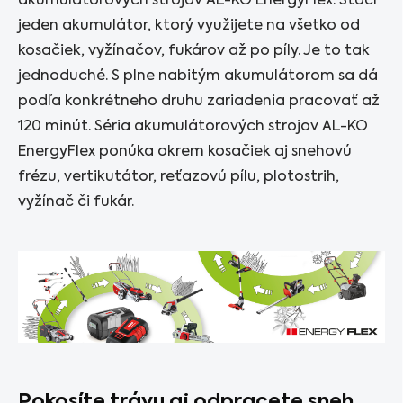
akumulátorových strojov AL-KO EnergyFlex. Stačí
jeden akumulátor, ktorý využijete na všetko od
kosačiek, vyžínačov, fukárov až po píly. Je to tak
jednoduché. S plne nabitým akumulátorom sa dá
podľa konkrétneho druhu zariadenia pracovať až
120 minút. Séria akumulátorových strojov AL-KO
EnergyFlex ponúka okrem kosačiek aj snehovú
frézu, vertikutátor, reťazovú pílu, plotostrih,
vyžínač či fukár.
Pokosíte trávu aj odpracete sneh