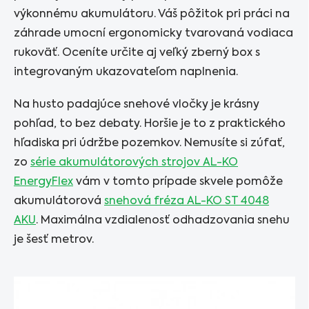
výkonnému akumulátoru. Váš pôžitok pri práci na
záhrade umocní ergonomicky tvarovaná vodiaca
rukoväť. Oceníte určite aj veľký zberný box s
integrovaným ukazovateľom naplnenia.
Na husto padajúce snehové vločky je krásny
pohľad, to bez debaty. Horšie je to z praktického
hľadiska pri údržbe pozemkov. Nemusíte si zúfať,
zo
série akumulátorových strojov AL-KO
EnergyFlex
vám v tomto prípade skvele pomôže
akumulátorová
snehová fréza AL-KO ST 4048
AKU
. Maximálna vzdialenosť odhadzovania snehu
je šesť metrov.