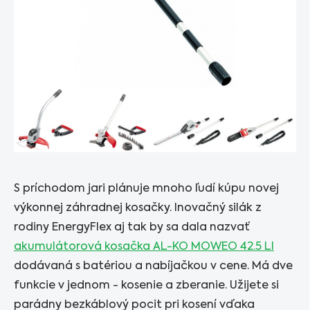
S príchodom jari plánuje mnoho ľudí kúpu novej
výkonnej záhradnej kosačky. Inovačný silák z
rodiny EnergyFlex aj tak by sa dala nazvať
akumulátorová kosačka AL-KO MOWEO 42.5 LI
dodávaná s batériou a nabíjačkou v cene. Má dve
funkcie v jednom - kosenie a zberanie. Užijete si
parádny bezkáblový pocit pri kosení vďaka