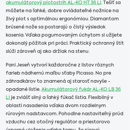
akumulátorový plotostrih AL-KO HT 36 LI
. Tešiť sa
môžete na ľahké, dobre ovládateľné nožnice na
živý plot s optimálnou ergonómiou. Diamantom
brúsené nože sa postarajú o čistý výsledok
kosenia. Vďaka pogumovaným úchytom si užijete
dokonalý pôžitok pri práci. Praktický ochranný štít
slúži zároveň aj ako držiak na stenu.
Pani Jeseň vytvorí každoročne z listov rôznych
farieb nádhernú maľbu sťaby Picasso. No pre
záhradkárov to znamená aj starosť navyše -
opadané lístie.
Akumulátorový fukár AL-KO LB 36
LI
je zvlášť silný a ľahký fúkač lístia. Flexibilný v
oblasti nasadenia vďaka dvom rozdielnym
rúrovým nadstavcom. Pohodlne nastaviteľný prúd
vzduchu cez otočný regulátor a priestorovo