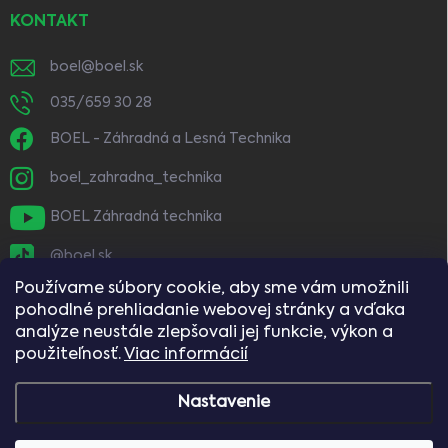
KONTAKT
boel
@
boel.sk
035/659 30 28
BOEL - Záhradná a Lesná Technika
boel_zahradna_technika
BOEL Záhradná technika
@boel.sk
Používame súbory cookie, aby sme vám umožnili
pohodlné prehliadanie webovej stránky a vďaka
analýze neustále zlepšovali jej funkcie, výkon a
použiteľnosť.
Viac informácií
Nastavenie