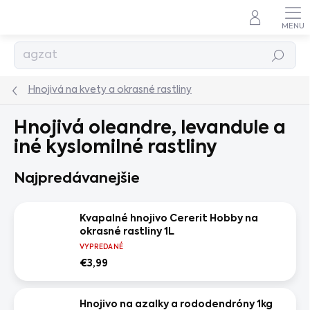
Prejsť
na
obsah
Hľadať
Hnojivá na kvety a okrasné rastliny
Hnojivá oleandre, levandule a
iné kyslomilné rastliny
Najpredávanejšie
Kvapalné hnojivo Cererit Hobby na
okrasné rastliny 1L
VYPREDANÉ
€3,99
Hnojivo na azalky a rododendróny 1kg