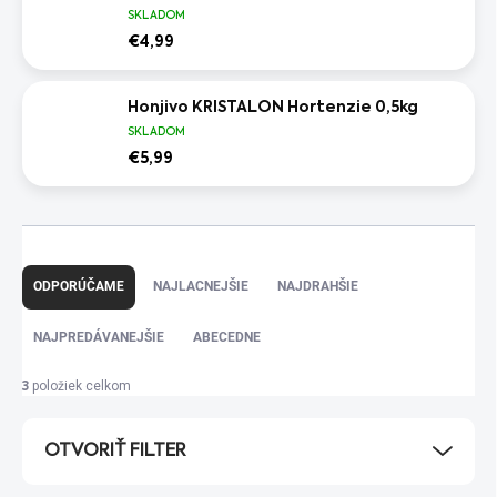
SKLADOM
€4,99
Honjivo KRISTALON Hortenzie 0,5kg
SKLADOM
€5,99
R
a
ODPORÚČAME
NAJLACNEJŠIE
NAJDRAHŠIE
d
e
NAJPREDÁVANEJŠIE
ABECEDNE
n
i
položiek celkom
3
e
p
OTVORIŤ FILTER
r
o