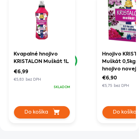
Kvapalné hnojivo
Hnojivo KRIS
KRISTALON Muškát 1L
Muškát 0,5kg 
hnojivo novej
€6,99
generácie
€6,90
€5,83 bez DPH
€5,75 bez DPH
SKLADOM
Do košíka
Do košíka