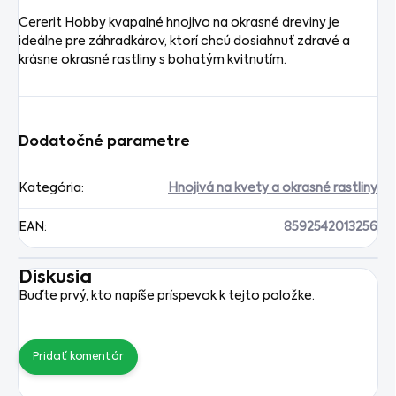
Cererit Hobby kvapalné hnojivo na okrasné dreviny je
ideálne pre záhradkárov, ktorí chcú dosiahnuť zdravé a
krásne okrasné rastliny s bohatým kvitnutím.
Dodatočné parametre
Kategória
:
Hnojivá na kvety a okrasné rastliny
EAN
:
8592542013256
Diskusia
Buďte prvý, kto napíše príspevok k tejto položke.
Pridať komentár