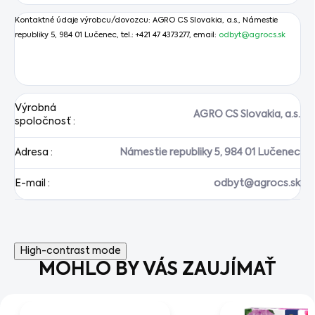
Kontaktné údaje výrobcu/dovozcu:
AGRO CS Slovakia, a.s., Námestie
republiky 5, 984 01 Lučenec
, tel.:
+421 47 4373277
, email:
odbyt@agrocs.sk
Výrobná
AGRO CS Slovakia, a.s.
spoločnosť
:
Adresa
:
Námestie republiky 5, 984 01 Lučenec
E-mail
:
odbyt@agrocs.sk
High-contrast mode
MOHLO BY VÁS ZAUJÍMAŤ