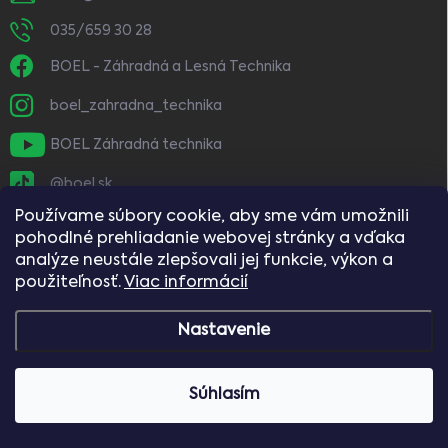
035/659 30 28
BOEL - Záhradná a Lesná Technika
boel_zahradna_technika
BOEL Záhradná technika
@boel.sk
Používame súbory cookie, aby sme vám umožnili
pohodlné prehliadanie webovej stránky a vďaka
analýze neustále zlepšovali jej funkcie, výkon a
použiteľnosť.
Viac informácií
Nastavenie
Copyright 2026
BOEL
. Všetky práva vyhradené.
Vážení zákazníci, naše predajne budú dňa
Súhlasím
8.8.2026 (sobota) zatvorené.
Vytvoril Shoptet