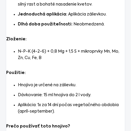
silný rast a bohaté nasadenie kvetov.
Jednoduchá aplikácia:
Aplikácia zálievkou.
Dlhá doba použiteľnosti:
Neobmedzená.
Zloženie:
N-P-K (4-2-6) + 0,8 Mg + 1,5 S + mikroprvky Mn, Mo,
Zn, Cu, Fe, B
Použitie:
Hnojivo je určené na zálievku.
Dávkovanie: 15 ml hnojiva do 2 l vody.
Aplikácia: 1x za 14 dní počas vegetačného obdobia
(apríl-september).
Prečo používať toto hnojivo?