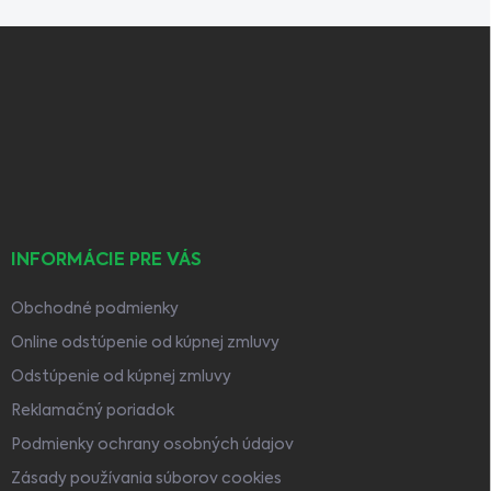
Z
á
p
ä
t
i
e
INFORMÁCIE PRE VÁS
Obchodné podmienky
Online odstúpenie od kúpnej zmluvy
Odstúpenie od kúpnej zmluvy
Reklamačný poriadok
Podmienky ochrany osobných údajov
Zásady používania súborov cookies