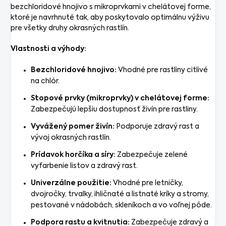
bezchloridové hnojivo s mikroprvkami v chelátovej forme,
ktoré je navrhnuté tak, aby poskytovalo optimálnu výživu
pre všetky druhy okrasných rastlín.
Vlastnosti a výhody:
Bezchloridové hnojivo:
Vhodné pre rastliny citlivé
na chlór.
Stopové prvky (mikroprvky) v chelátovej forme:
Zabezpečujú lepšiu dostupnosť živín pre rastliny.
Vyvážený pomer živín:
Podporuje zdravý rast a
vývoj okrasných rastlín.
Prídavok horčíka a síry:
Zabezpečuje zelené
vyfarbenie listov a zdravý rast.
Univerzálne použitie:
Vhodné pre letničky,
dvojročky, trvalky, ihličnaté a listnaté kríky a stromy,
pestované v nádobách, skleníkoch a vo voľnej pôde.
Podpora rastu a kvitnutia:
Zabezpečuje zdravý a