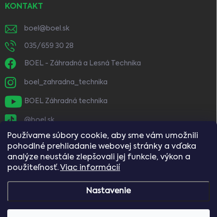
KONTAKT
boel
@
boel.sk
035/659 30 28
BOEL - Záhradná a Lesná Technika
boel_zahradna_technika
BOEL Záhradná technika
@boel.sk
Používame súbory cookie, aby sme vám umožnili
pohodlné prehliadanie webovej stránky a vďaka
analýze neustále zlepšovali jej funkcie, výkon a
použiteľnosť.
Viac informácií
Nastavenie