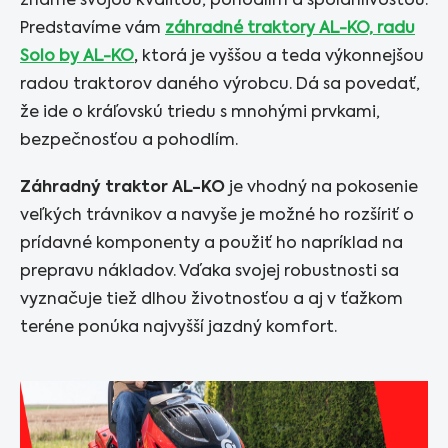
známe svojou kvalitou, pohodlím a spoľahlivosťou.
Predstavíme vám
záhradné traktory AL-KO, radu
Solo by AL-KO
,
ktorá je vyššou a teda výkonnejšou
radou traktorov daného výrobcu. Dá sa povedať,
že ide o kráľovskú triedu s mnohými prvkami,
bezpečnosťou a pohodlím.
Záhradný traktor AL-KO
je vhodný na pokosenie
veľkých trávnikov a navyše je možné ho rozšíriť o
prídavné komponenty a použiť ho napríklad na
prepravu nákladov. Vďaka svojej robustnosti sa
vyznačuje tiež dlhou životnosťou a aj v ťažkom
teréne ponúka najvyšší jazdný komfort.