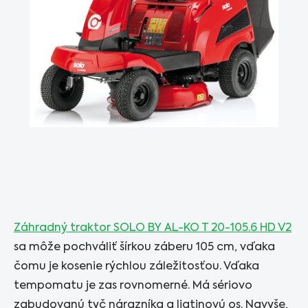
Záhradný traktor SOLO BY AL-KO T 20-105.6 HD V2
sa môže pochváliť šírkou záberu 105 cm, vďaka
čomu je kosenie rýchlou záležitosťou. Vďaka
tempomatu je zas rovnomerné. Má sériovo
zabudovanú tyč nárazníka a liatinovú os. Navyše,