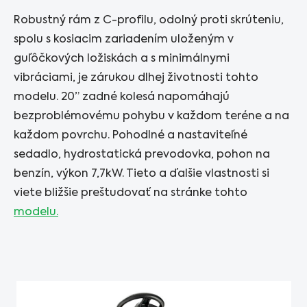
Robustný rám z C-profilu, odolný proti skrúteniu,
spolu s kosiacim zariadením uloženým v
guľôčkových ložiskách a s minimálnymi
vibráciami, je zárukou dlhej životnosti tohto
modelu. 20” zadné kolesá napomáhajú
bezproblémovému pohybu v každom teréne a na
každom povrchu. Pohodlné a nastaviteľné
sedadlo, hydrostatická prevodovka, pohon na
benzín, výkon 7,7kW. Tieto a ďalšie vlastnosti si
viete bližšie preštudovať na stránke tohto
modelu.