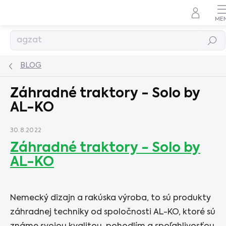
Prejsť
na
obsah
Hľadať
BLOG
Záhradné traktory - Solo by
AL-KO
30.8.2022
Záhradné traktory - Solo by
AL-KO
Nemecký dizajn a rakúska výroba, to sú produkty
záhradnej techniky od spoločnosti AL-KO, ktoré sú