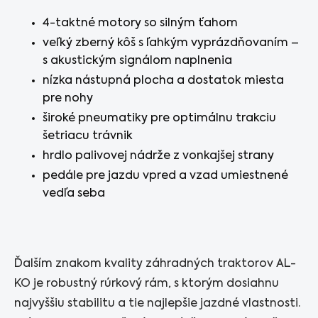
4-taktné motory so silným ťahom
veľký zberný kôš s ľahkým vyprázdňovaním –
s akustickým signálom naplnenia
nízka nástupná plocha a dostatok miesta
pre nohy
široké pneumatiky pre optimálnu trakciu
šetriacu trávnik
hrdlo palivovej nádrže z vonkajšej strany
pedále pre jazdu vpred a vzad umiestnené
vedľa seba
Ďalším znakom kvality záhradných traktorov AL-
KO je robustný rúrkový rám, s ktorým dosiahnu
najvyššiu stabilitu a tie najlepšie jazdné vlastnosti.