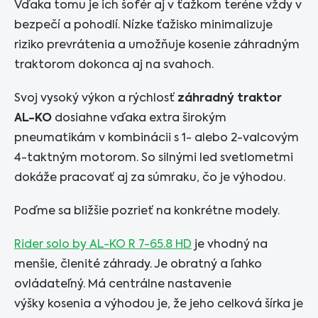
Vďaka tomu je ich šofér aj v ťažkom teréne vždy v
bezpečí a pohodlí. Nízke ťažisko minimalizuje
riziko prevrátenia a umožňuje kosenie záhradným
traktorom dokonca aj na svahoch.
Svoj vysoký výkon a rýchlosť
záhradný traktor
AL-KO
dosiahne vďaka extra širokým
pneumatikám v kombinácii s 1- alebo 2-valcovým
4-taktným motorom. So silnými led svetlometmi
dokáže pracovať aj za súmraku, čo je výhodou.
Poďme sa bližšie pozrieť na konkrétne modely.
Rider solo by AL-KO R 7-65.8 HD
je vhodný na
menšie, členité záhrady. Je obratný a ľahko
ovládateľný. Má centrálne nastavenie
výšky kosenia a výhodou je, že jeho celková šírka je