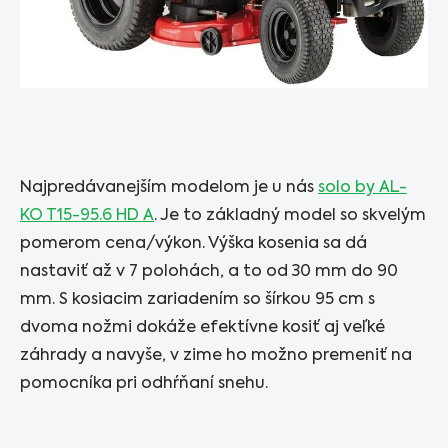
Najpredávanejším modelom je u nás
solo by AL-
KO T15-95.6 HD A
. Je to základný model so skvelým
pomerom cena/výkon. Výška kosenia sa dá
nastaviť až v 7 polohách, a to od 30 mm do 90
mm. S kosiacim zariadením so šírkou 95 cm s
dvoma nožmi dokáže efektívne kosiť aj veľké
záhrady a navyše, v zime ho možno premeniť na
pomocníka pri odhŕňaní snehu.