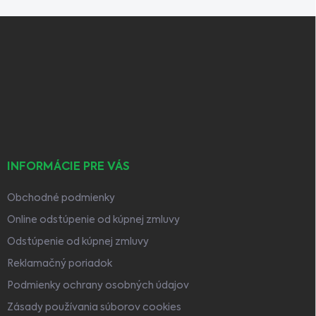
Z
á
p
ä
t
i
e
INFORMÁCIE PRE VÁS
Obchodné podmienky
Online odstúpenie od kúpnej zmluvy
Odstúpenie od kúpnej zmluvy
Reklamačný poriadok
Podmienky ochrany osobných údajov
Zásady používania súborov cookies