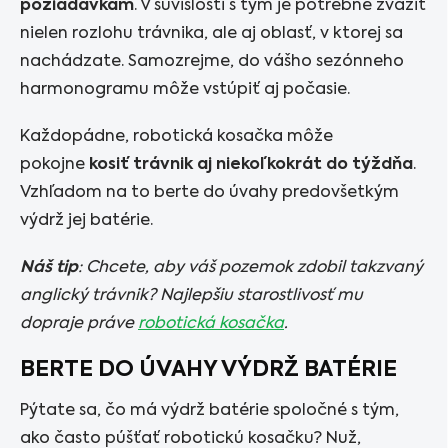
požiadavkám
. V súvislosti s tým je potrebné zvážiť
nielen rozlohu trávnika, ale aj oblasť, v ktorej sa
nachádzate. Samozrejme, do vášho sezónneho
harmonogramu môže vstúpiť aj počasie.
Každopádne, robotická kosačka môže
pokojne
kosiť trávnik aj niekoľkokrát do týždňa
.
Vzhľadom na to berte do úvahy predovšetkým
výdrž jej batérie.
Náš tip
: Chcete, aby váš pozemok zdobil takzvaný
anglický trávnik? Najlepšiu starostlivosť mu
dopraje práve
robotická kosačka
.
BERTE DO ÚVAHY VÝDRŽ BATÉRIE
Pýtate sa, čo má výdrž batérie spoločné s tým,
ako často púšťať robotickú kosačku? Nuž,