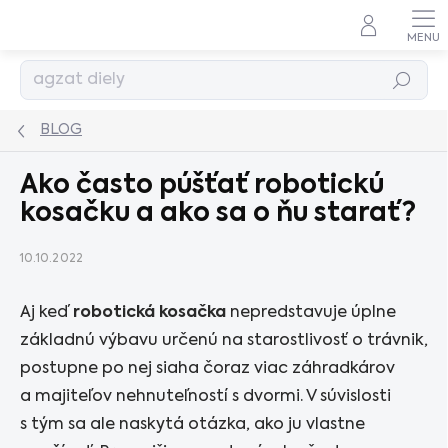
Prejsť
na
obsah
Hľadať
BLOG
Ako často púšťať robotickú
kosačku a ako sa o ňu starať?
10.10.2022
Aj keď
robotická kosačka
nepredstavuje úplne
základnú výbavu určenú na starostlivosť o trávnik,
postupne po nej siaha čoraz viac záhradkárov
a majiteľov nehnuteľností s dvormi. V súvislosti
s tým sa ale naskytá otázka, ako ju vlastne