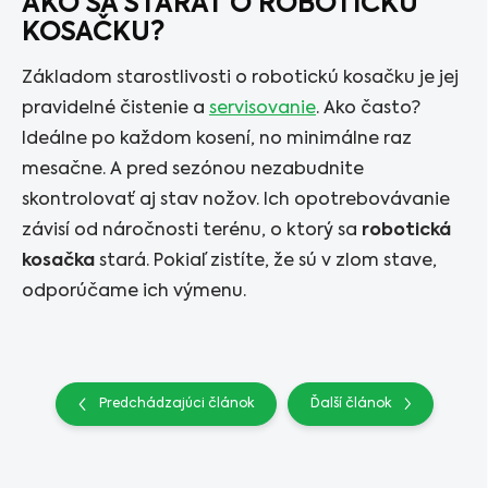
AKO SA STARAŤ O ROBOTICKÚ
KOSAČKU?
Základom starostlivosti o robotickú kosačku je jej
pravidelné čistenie a
servisovanie
. Ako často?
Ideálne po každom kosení, no minimálne raz
mesačne. A pred sezónou nezabudnite
skontrolovať aj stav nožov. Ich opotrebovávanie
závisí od náročnosti terénu, o ktorý sa
robotická
kosačka
stará. Pokiaľ zistíte, že sú v zlom stave,
odporúčame ich výmenu.
Predchádzajúci článok
Ďalší článok