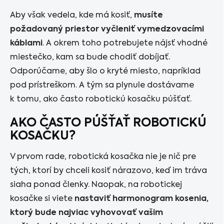
Aby však vedela, kde má kosiť,
musíte
požadovaný priestor vyčleniť vymedzovacími
káblami
. A okrem toho potrebujete nájsť vhodné
miestečko, kam sa bude chodiť dobíjať.
Odporúčame, aby šlo o kryté miesto, napríklad
pod prístreškom. A tým sa plynule dostávame
k tomu, ako často robotickú kosačku púšťať.
AKO ČASTO PÚŠŤAŤ ROBOTICKÚ
KOSAČKU?
V prvom rade, robotická kosačka nie je nič pre
tých, ktorí by chceli kosiť nárazovo, keď im tráva
siaha ponad členky. Naopak, na robotickej
kosačke si viete
nastaviť harmonogram kosenia,
ktorý bude najviac vyhovovať vašim