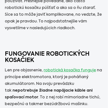
používať. Presnejšie povedané, ako často
robotickú kosačku púšťať a ako sa o ňu starať.
Síce sa to môže javiť komplikovane, no vedzte, že
opak je pravdou. To najpodstatnejšie vám
vysvetlíme v nasledujúcich riadkoch.
FUNGOVANIE ROBOTICKÝCH
KOSAČIEK
Len pre objasnenie,
robotická kosačka funguje
na
princípe elektromotora, ktorý je poháňaný
akumulátorom. Na svoju prevádzku
tak
nepotrebuje žiadne napájacie káble ani
spaľovací motor
. To z nej robí mimoriadne tichú,
bezpečnú a takmer bezúdržbovú mašinku.