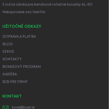
5 ročná záruka pre benzínové rotačné kosačky AL-KO
Nakupovanie cez telefón
UŽITOČNÉ ODKAZY
DOPRAVA A PLATBA
BLOG
SERVIS
KONTAKTY
BONUSOVÝ PROGRAM
KARIÉRA
B2B PRE FIRMY
KONTAKT
boel
@
boel.sk