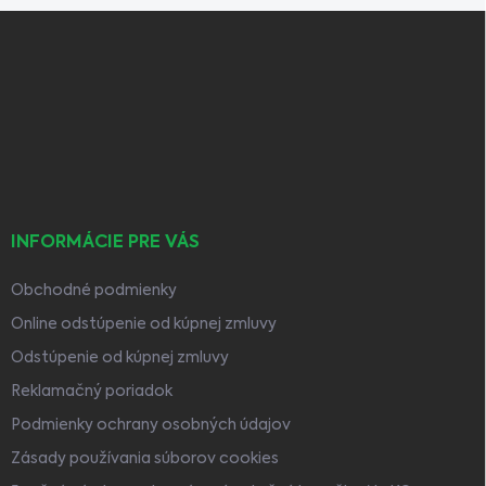
Z
á
p
ä
t
i
e
INFORMÁCIE PRE VÁS
Obchodné podmienky
Online odstúpenie od kúpnej zmluvy
Odstúpenie od kúpnej zmluvy
Reklamačný poriadok
Podmienky ochrany osobných údajov
Zásady používania súborov cookies