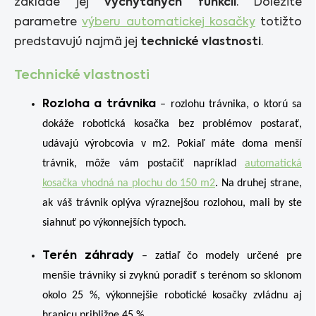
základe jej
vychytaných funkcií
. Dôležité
parametre
výberu automatickej kosačky
totižto
predstavujú najmä jej
technické vlastnosti
.
Technické vlastnosti
Rozloha a trávnika
– rozlohu trávnika, o ktorú sa
dokáže robotická kosačka bez problémov postarať,
udávajú výrobcovia v m2. Pokiaľ máte doma menší
trávnik, môže vám postačiť napríklad
automatická
kosačka vhodná na plochu do 150 m2
. Na druhej strane,
ak váš trávnik oplýva výraznejšou rozlohou, mali by ste
siahnuť po výkonnejších typoch.
Terén záhrady
– zatiaľ čo modely určené pre
menšie trávniky si zvyknú poradiť s terénom so sklonom
okolo 25 %, výkonnejšie robotické kosačky zvládnu aj
hranicu približne 45 %.