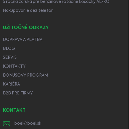
5 ročná záruka pre benzínové rotačné kosačky AL-KO
Nakupovanie cez telefón
UŽITOČNÉ ODKAZY
DOPRAVA A PLATBA
BLOG
SERVIS
KONTAKTY
BONUSOVÝ PROGRAM
KARIÉRA
B2B PRE FIRMY
KONTAKT
boel
@
boel.sk