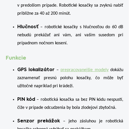
v predošlom prípade. Robotické kosačky sa zvyknú nabiť
približne za 40 až 200 minút.
Hlučnosť
– robotické kosačky s hlučnosťou do 60 dB
nebudú prekážať ani vám, ani vašim susedom pri
prípadnom nočnom kosení.
Funkcie
GPS lokalizátor
–
prepracovanejšie modely
dokážu
zaznamenať presnú polohu kosačky, čo môže byť
užitočné napríklad pri krádeži.
PIN kód
– robotická kosačka sa bez PIN kódu nespustí,
čiže v prípade odcudzenia by bola zlodejovi zbytočná.
Senzor prekážok
– jeho zásluhou je robotická