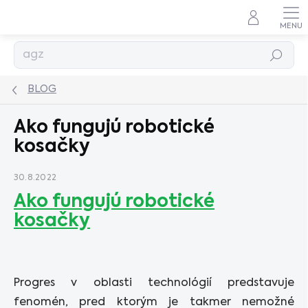
Prejsť
na
obsah
Hľadať
BLOG
Ako fungujú robotické
kosačky
30.8.2022
Ako fungujú robotické
kosačky
Progres v oblasti technológií predstavuje
fenomén, pred ktorým je takmer nemožné