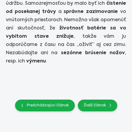
údržbu. Samozrejmosťou by malo byť ich
čistenie
od posekanej trávy
a
správne zazimovanie
vo
vnútorných priestoroch. Nemožno však opomenúť
ani skutočnosť, že
životnosť batérie sa vo
vybitom stave znižuje
, takže vám ju
odporúčame z času na čas „oživiť“ aj cez zimu.
Nezabúdajte ani na
sezónne brúsenie nožov
,
resp. ich
výmenu
.
Predchádzajúci článok
Ďalší článok