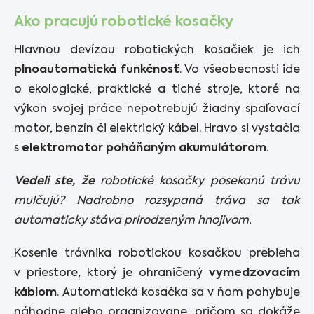
Ako pracujú robotické kosačky
Hlavnou devízou robotických kosačiek je ich
plnoautomatická funkčnosť
. Vo všeobecnosti ide
o ekologické, praktické a tiché stroje, ktoré na
výkon svojej práce nepotrebujú žiadny spaľovací
motor, benzín či elektrický kábel. Hravo si vystačia
s
elektromotor poháňaným akumulátorom
.
Vedeli ste, že
robotické kosačky posekanú trávu
mulčujú? Nadrobno rozsypaná tráva sa tak
automaticky stáva prirodzeným hnojivom.
Kosenie trávnika robotickou kosačkou prebieha
v priestore, ktorý je ohraničený
vymedzovacím
káblom
. Automatická kosačka sa v ňom pohybuje
náhodne alebo organizovane, pričom sa dokáže