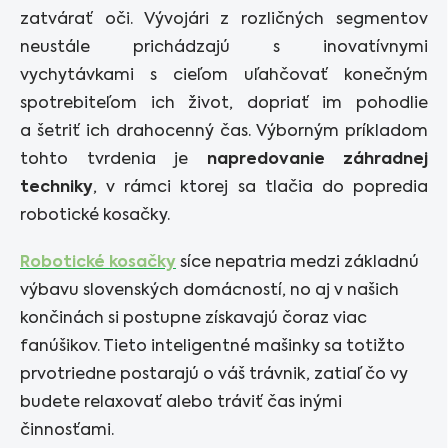
zatvárať oči. Vývojári z rozličných segmentov
neustále prichádzajú s inovatívnymi
vychytávkami s cieľom uľahčovať konečným
spotrebiteľom ich život, dopriať im pohodlie
a šetriť ich drahocenný čas. Výborným príkladom
tohto tvrdenia je
napredovanie záhradnej
techniky
, v rámci ktorej sa tlačia do popredia
robotické kosačky.
Robotické kosačky
síce nepatria medzi základnú
výbavu slovenských domácností, no aj v našich
končinách si postupne získavajú čoraz viac
fanúšikov. Tieto inteligentné mašinky sa totižto
prvotriedne postarajú o váš trávnik, zatiaľ čo vy
budete relaxovať alebo tráviť čas inými
činnosťami.