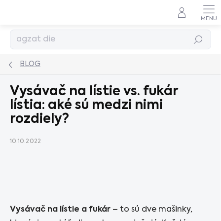
Prejsť
na
obsah
Hľadať
BLOG
Vysávač na lístie vs. fukár
lístia: aké sú medzi nimi
rozdiely?
10.10.2022
Vysávač na lístie a fukár
– to sú dve mašinky,