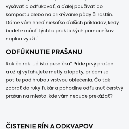
vysávať a odfukovať, a ďalej používať do
kompostu alebo na prikrývanie pôdy či rastlín.
Dáme vám hneď niekoľko ďalších príkladov, kedy
budete môcť týchto praktických pomocníkov
naplno využiť.
ODFÚKNUTIE PRAŠANU
Rok čo rok „tá istá pesnička“. Príde prvý prašan
a už aj vyťahujete metly a lopaty, pričom sa
potíte pod hrubou vrstvou oblečenia. Čo tak
zobrať do ruky fukár a pohodlne odfúknuť čerstvý
prašan na miesto, kde vám nebude prekážať?
ČISTENIE RÍN A ODKVAPOV