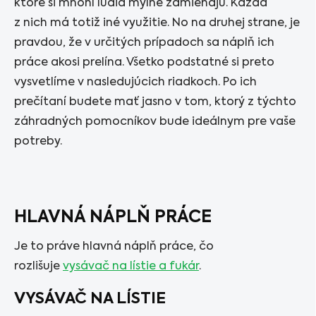
ktoré si mnohí ľudia mylne zamieňajú. Každá
z nich má totiž iné využitie. No na druhej strane, je
pravdou, že v určitých prípadoch sa náplň ich
práce akosi prelína. Všetko podstatné si preto
vysvetlíme v nasledujúcich riadkoch. Po ich
prečítaní budete mať jasno v tom, ktorý z týchto
záhradných pomocníkov bude ideálnym pre vaše
potreby.
HLAVNÁ NÁPLŇ PRÁCE
Je to práve hlavná náplň práce, čo
rozlišuje
vysávač na lístie a fukár
.
VYSÁVAČ NA LÍSTIE