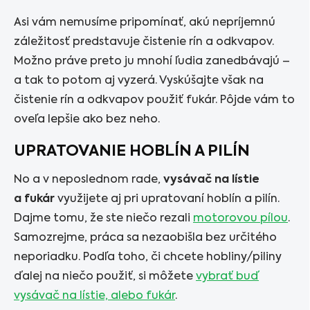
Asi vám nemusíme pripomínať, akú nepríjemnú
záležitosť predstavuje čistenie rín a odkvapov.
Možno práve preto ju mnohí ľudia zanedbávajú –
a tak to potom aj vyzerá. Vyskúšajte však na
čistenie rín a odkvapov použiť fukár. Pôjde vám to
oveľa lepšie ako bez neho.
UPRATOVANIE HOBLÍN A PILÍN
No a v neposlednom rade,
vysávač na lístie
a fukár
využijete aj pri upratovaní hoblín a pilín.
Dajme tomu, že ste niečo rezali
motorovou pílou
.
Samozrejme, práca sa nezaobišla bez určitého
neporiadku. Podľa toho, či chcete hobliny/piliny
ďalej na niečo použiť, si môžete
vybrať buď
vysávač na lístie, alebo fukár
.