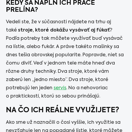
KEDY SA NÁPLŇ ICH PRÁCE
PRELÍNA?
Vedeli ste, že v súčasnosti nájdete na trhu aj
také
stroje, ktoré dokážu vysávať aj fúkať
?
Podľa potreby tak môžete využívať buď vysávač
na lístie, alebo fukár. A práve takéto mašinky sa
dnes tešia obrovskej popularite. Popravde, niet sa
čomu diviť. Veď v jednom tele máte hneď dva
rôzne druhy techniky. Dva stroje, ktoré vám
zaberú len „jedno miesto“. Dva stroje, ktoré
potrebujú len jeden
servis
. No a nehovoriac
o praktickosti, ktorú so sebou prinášajú.
NA ČO ICH REÁLNE VYUŽIJETE?
Ako sme už naznačili o čosi vyššie, ich využitie sa
nevzťahuje len na popadané lístie, ktoré môžete