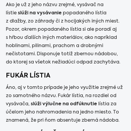
Ako je už z jeho názvu zrejmé, vysávač na
lístie
slúži na vysávanie
popadaného lístia
z dlažby, zo záhrady či z hocijakých iných miest.
Pozor, okrem popadaného lístia si ale poradí aj
s hŕbou ďalších iných materiálov, ako napríklad
hoblinami, pilinami, prachom a drobnými
nečistotami. Disponuje totiž zbernou nádobou,
do ktorej sa všetok nežiadúci odpad zachytáva.
FUKÁR LÍSTIA
Áno, aj v tomto prípade je jeho využitie zrejmé už
zo samotného názvu. Fukár lístia, na rozdiel od
vysávača,
slúži výlučne na odfúknutie
lístia za
účelom jeho nahromadenia na jedno miesto. To
znamená, že pri ňom absentuje zberná nádoba.