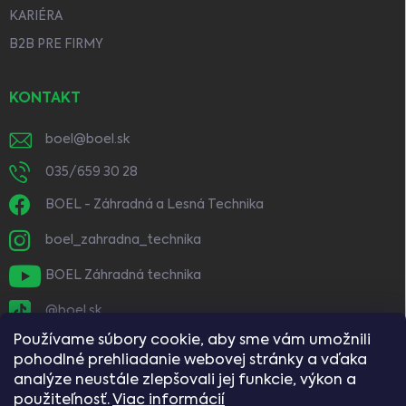
KARIÉRA
B2B PRE FIRMY
KONTAKT
boel
@
boel.sk
035/659 30 28
BOEL - Záhradná a Lesná Technika
boel_zahradna_technika
BOEL Záhradná technika
@boel.sk
Používame súbory cookie, aby sme vám umožnili
pohodlné prehliadanie webovej stránky a vďaka
analýze neustále zlepšovali jej funkcie, výkon a
použiteľnosť.
Viac informácií