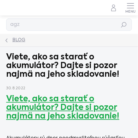
Prejsť
na
obsah
Hľadať
BLOG
Viete, ako sa starať o
akumulátor? Dajte si pozor
najmä na jeho skladovanie!
30.8.2022
Viete, ako sa starať o
akumulátor? Dajte si pozor
najmä na jeho skladovanie!