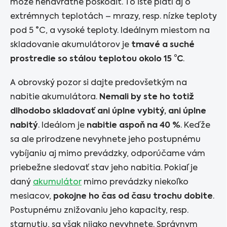
môže nenávratne poškodiť. To isté platí aj o
extrémnych teplotách – mrazy, resp. nízke teploty
pod 5 °C, a vysoké teploty. Ideálnym miestom na
skladovanie akumulátorov je
tmavé a suché
prostredie so stálou teplotou okolo 15 °C
.
A obrovský pozor si dajte predovšetkým na
nabitie akumulátora.
Nemali by ste ho totiž
dlhodobo skladovať ani úplne vybitý, ani úplne
nabitý
. Ideálom je
nabitie aspoň na 40 %
. Keďže
sa ale prirodzene nevyhnete jeho postupnému
vybíjaniu aj mimo prevádzky, odporúčame vám
priebežne sledovať stav jeho nabitia. Pokiaľ je
daný
akumulátor
mimo prevádzky niekoľko
mesiacov,
pokojne ho čas od času trochu dobite
.
Postupnému znižovaniu jeho kapacity, resp.
starnutiu, sa však nijako nevyhnete. Správnym