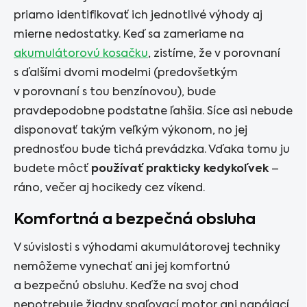
priamo identifikovať ich jednotlivé výhody aj
mierne nedostatky. Keď sa zameriame na
akumulátorovú kosačku
, zistíme, že v porovnaní
s ďalšími dvomi modelmi (predovšetkým
v porovnaní s tou benzínovou), bude
pravdepodobne podstatne ľahšia. Síce asi nebude
disponovať takým veľkým výkonom, no jej
prednosťou bude tichá prevádzka. Vďaka tomu ju
budete môcť
používať prakticky kedykoľvek
–
ráno, večer aj hocikedy cez víkend.
Komfortná a bezpečná obsluha
V súvislosti s výhodami akumulátorovej techniky
nemôžeme vynechať ani jej komfortnú
a bezpečnú obsluhu. Keďže na svoj chod
nepotrebuje žiadny spaľovací motor ani napájací