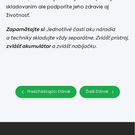
skladovaním ale podporíte jeho zdravie aj
životnosť.
Zapamätajte si
: Jednotlivé časti aku náradia
a techniky skladujte vždy separátne. Zvlášť prístroj,
zvlášť akumulátor
a zvlášť nabíjačku.
Predchádzajúci článok
Ďalší článok
Z
á