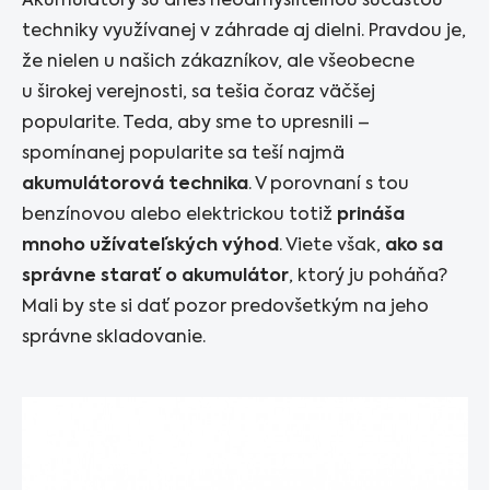
Akumulátory sú dnes neodmysliteľnou súčasťou
techniky využívanej v záhrade aj dielni. Pravdou je,
že nielen u našich zákazníkov, ale všeobecne
u širokej verejnosti, sa tešia čoraz väčšej
popularite. Teda, aby sme to upresnili –
spomínanej popularite sa teší najmä
akumulátorová technika
. V porovnaní s tou
benzínovou alebo elektrickou totiž
prináša
mnoho užívateľských výhod
. Viete však,
ako sa
správne starať o akumulátor
, ktorý ju poháňa?
Mali by ste si dať pozor predovšetkým na jeho
správne skladovanie.