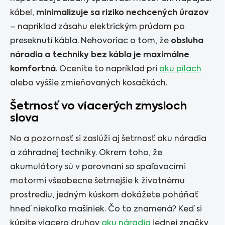
kábel,
minimalizuje sa riziko nechcených úrazov
– napríklad zásahu elektrickým prúdom po
preseknutí kábla. Nehovoriac o tom, že
obsluha
náradia a techniky bez kábla je maximálne
komfortná
. Oceníte to napríklad pri
aku pílach
alebo vyššie zmieňovaných kosačkách.
Šetrnosť vo viacerých zmysloch
slova
No a pozornosť si zaslúži aj šetrnosť aku náradia
a záhradnej techniky. Okrem toho, že
akumulátory sú v porovnaní so spaľovacími
motormi všeobecne šetrnejšie k životnému
prostrediu, jedným kúskom dokážete poháňať
hneď niekoľko mašiniek. Čo to znamená? Keď si
kúpite viacero druhov
aku náradia
jednej značky