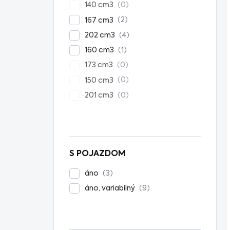
0
140 cm3
2
167 cm3
4
202 cm3
1
160 cm3
0
173 cm3
0
150 cm3
0
201 cm3
S POJAZDOM
3
áno
9
áno, variabilný