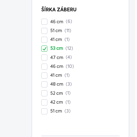
ŠÍRKA ZÁBERU
6
46 cm
11
51 cm
1
41 cm
12
53 cm
4
47 cm
10
46 cm
1
41 cm
3
48 cm
1
52 cm
1
42 cm
3
51 cm