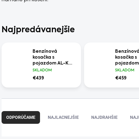
námahu pri kosení.
Najpredávanejšie
Benzínová
Benzínov
kosačka s
kosačka s
pojazdom AL-KO
pojazdom
5.16 SP-H
521 SP-A 
SKLADOM
SKLADOM
€439
€459
R
a
ODPORÚČAME
NAJLACNEJŠIE
NAJDRAHŠIE
NAJ
d
e
n