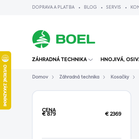
Prejsť
DOPRAVA A PLATBA
BLOG
SERVIS
KO
na
obsah
ZÁHRADNÁ TECHNIKA
HNOJIVÁ, OSI
Domov
Záhradná technika
Kosačky
B
o
č
CENA
n
€
879
€
2369
ý
p
a