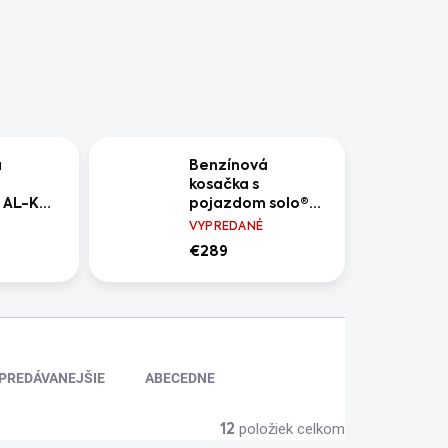
á
Benzínová
kosačka s
 AL-KO
pojazdom solo®
Premium
by AL-KO 4716 SP-
VYPREDANÉ
A EASY
€289
PREDÁVANEJŠIE
ABECEDNE
položiek celkom
12