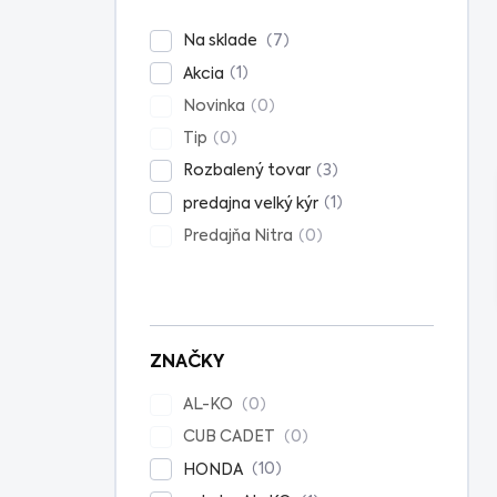
n
e
7
Na sklade
l
1
Akcia
0
Novinka
0
Tip
3
Rozbalený tovar
1
predajna velký kýr
0
Predajňa Nitra
ZNAČKY
0
AL-KO
0
CUB CADET
10
HONDA