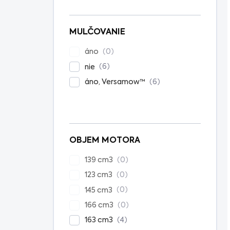
MULČOVANIE
0
áno
6
nie
6
áno, Versamow™
OBJEM MOTORA
0
139 cm3
0
123 cm3
0
145 cm3
0
166 cm3
4
163 cm3