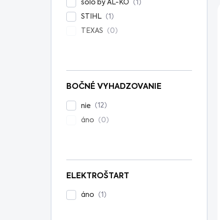
1
solo by AL-KO
1
STIHL
0
TEXAS
BOČNÉ VYHADZOVANIE
12
nie
0
áno
ELEKTROŠTART
1
áno