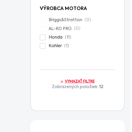
VÝROBCA MOTORA
0
Briggs&Stratton
0
AL-KO PRO
11
Honda
1
Kohler
VYMAZAŤ FILTRE
Zobrazených položiek:
12