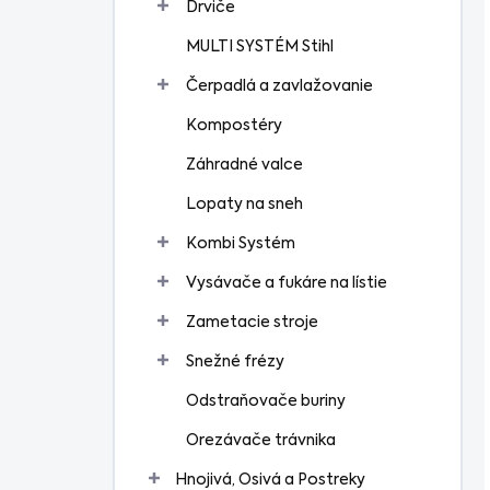
Drviče
MULTI SYSTÉM Stihl
Čerpadlá a zavlažovanie
Kompostéry
Záhradné valce
Lopaty na sneh
Kombi Systém
Vysávače a fukáre na lístie
Zametacie stroje
Snežné frézy
Odstraňovače buriny
Orezávače trávnika
Hnojivá, Osivá a Postreky