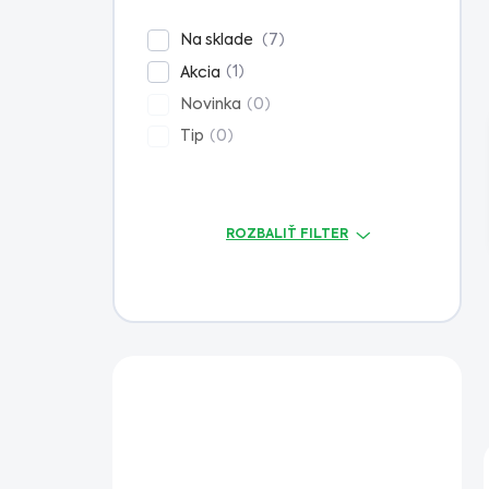
n
e
7
Na sklade
l
1
Akcia
0
Novinka
0
Tip
ROZBALIŤ FILTER