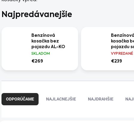
kosačky vpred.
Najpredávanejšie
Benzínová
Benzínov
kosačka bez
kosačka b
pojazdu AL-KO
pojazdu s
Classic 4.62 P-A
AL-KO 471
SKLADOM
VYPREDANÉ
EASY
+ predĺženie záruky
€269
€239
na 5 rokov + olej
R
a
ODPORÚČAME
NAJLACNEJŠIE
NAJDRAHŠIE
NAJ
d
e
n
i
V
e
ý
+ DARČEK ZDARMA