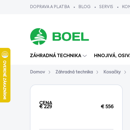
Prejsť
DOPRAVA A PLATBA
BLOG
SERVIS
KO
na
obsah
ZÁHRADNÁ TECHNIKA
HNOJIVÁ, OSI
Domov
Záhradná technika
Kosačky
B
o
č
CENA
n
€
229
€
556
ý
p
a