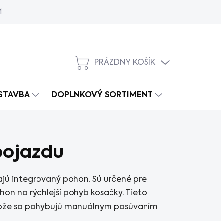
MY
PRÁZDNY KOŠÍK
NÁKUPNÝ
KOŠÍK
 STAVBA
DOPLNKOVÝ SORTIMENT
pojazdu
jú integrovaný pohon. Sú určené pre
hon na rýchlejší pohyb kosačky. Tieto
etože sa pohybujú manuálnym posúvaním