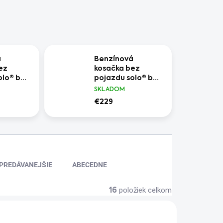
á
Benzínová
ez
kosačka bez
olo® by
pojazdu solo® by
6 P-A
AL-KO 4216 P-A
SKLADOM
€229
PREDÁVANEJŠIE
ABECEDNE
položiek celkom
16