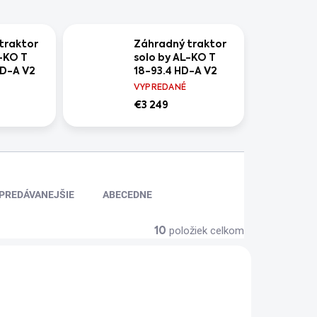
traktor
Záhradný traktor
L-KO T
solo by AL-KO T
HD-A V2
18-93.4 HD-A V2
Comfort
VYPREDANÉ
Vám
+ Traktor Vám
€3 249
e
prinesieme
ý a
poskladaný a
 na
pripravený na
prevádzku
PREDÁVANEJŠIE
ABECEDNE
položiek celkom
10
+ DARČEK ZDARMA