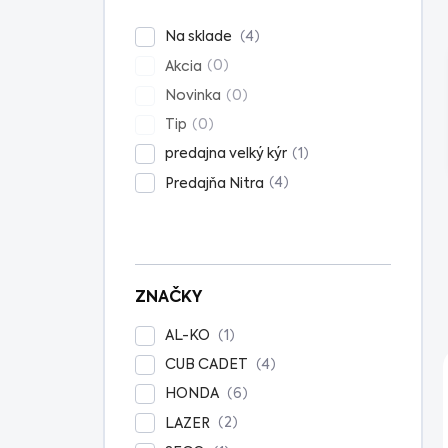
n
e
4
Na sklade
l
0
Akcia
0
Novinka
0
Tip
1
predajna velký kýr
4
Predajňa Nitra
ZNAČKY
1
AL-KO
4
CUB CADET
6
HONDA
2
LAZER