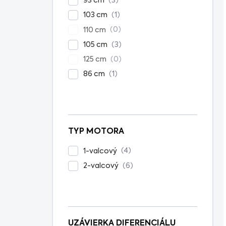
3
93 cm
1
103 cm
0
110 cm
3
105 cm
0
125 cm
1
86 cm
TYP MOTORA
4
1-valcový
6
2-valcový
UZÁVIERKA DIFERENCIÁLU