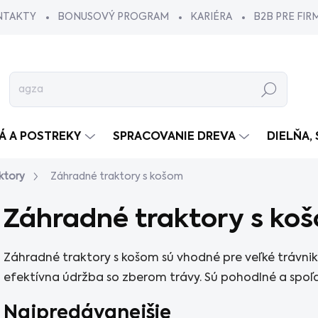
NTAKTY
BONUSOVÝ PROGRAM
KARIÉRA
B2B PRE FIR
Hľadať
VÁ A POSTREKY
SPRACOVANIE DREVA
DIELŇA,
ktory
Záhradné traktory s košom
Záhradné traktory s ko
Záhradné traktory s košom sú vhodné pre veľké trávnik
efektívna údržba so zberom trávy. Sú pohodlné a spoľa
Najpredávanejšie