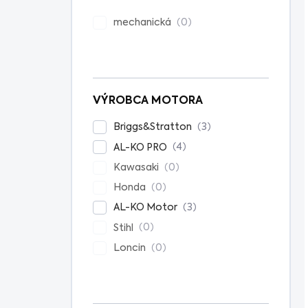
0
mechanická
VÝROBCA MOTORA
3
Briggs&Stratton
4
AL-KO PRO
0
Kawasaki
0
Honda
3
AL-KO Motor
0
Stihl
0
Loncin