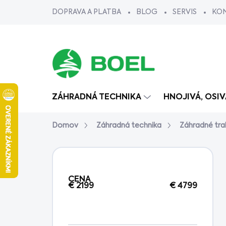
Prejsť
DOPRAVA A PLATBA
BLOG
SERVIS
KO
na
obsah
ZÁHRADNÁ TECHNIKA
HNOJIVÁ, OSI
Domov
Záhradná technika
Záhradné tra
B
o
č
CENA
n
€
2199
€
4799
ý
p
a