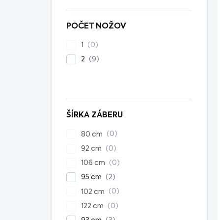
POČET NOŽOV
0
1
9
2
ŠÍRKA ZÁBERU
0
80 cm
0
92 cm
0
106 cm
2
95 cm
0
102 cm
0
122 cm