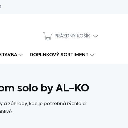
MY
PRÁZDNY KOŠÍK
NÁKUPNÝ
KOŠÍK
 STAVBA
DOPLNKOVÝ SORTIMENT
šom solo by AL-KO
y a záhrady, kde je potrebná rýchla a
hlivé.