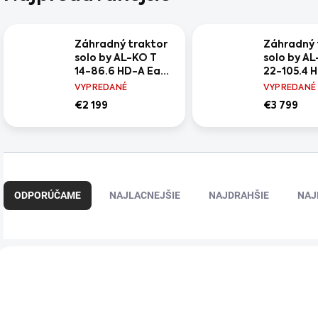
Záhradný traktor
Záhradný 
solo by AL-KO T
solo by A
14-86.6 HD-A Easy
22-105.4 
Pro
Premium
VYPREDANÉ
VYPREDANÉ
+ Traktor 
€2 199
€3 799
prinesiem
poskladan
pripravený
prevádzku
R
a
ODPORÚČAME
NAJLACNEJŠIE
NAJDRAHŠIE
NAJ
d
e
n
i
V
e
ý
+ DARČEK ZDARMA
+ DARČEK ZDARMA
p
p
r
i
o
s