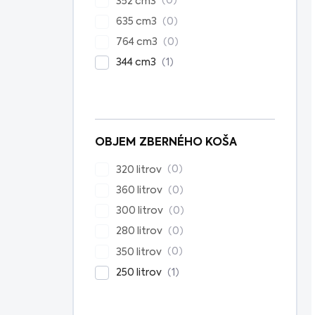
0
352 cm3
0
635 cm3
0
764 cm3
1
344 cm3
OBJEM ZBERNÉHO KOŠA
0
320 litrov
0
360 litrov
0
300 litrov
0
280 litrov
0
350 litrov
1
250 litrov