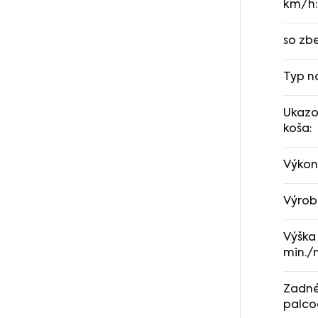
km/h
:
so zb
Typ n
Ukazo
koša
:
Výkon
Výrob
Výška
min./
Zadné
palco