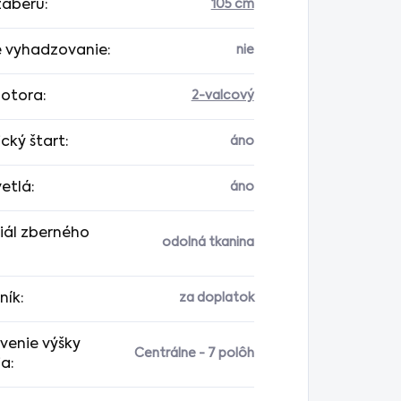
 záberu
:
105 cm
 vyhadzovanie
:
nie
otora
:
2-valcový
ický štart
:
áno
vetlá
:
áno
iál zberného
odolná tkanina
ník
:
za doplatok
venie výšky
Centrálne - 7 polôh
ia
: