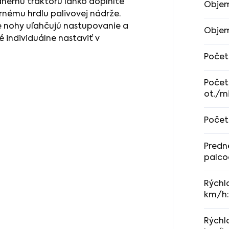
adnému traktoru ľahko doplníte
Objem
nému hrdlu palivovej nádrže.
re nohy uľahčujú nastupovanie a
Obje
 individuálne nastaviť v
Počet
Počet
ot./m
Počet
Predné
palco
Rýchl
km/h
:
Rýchl