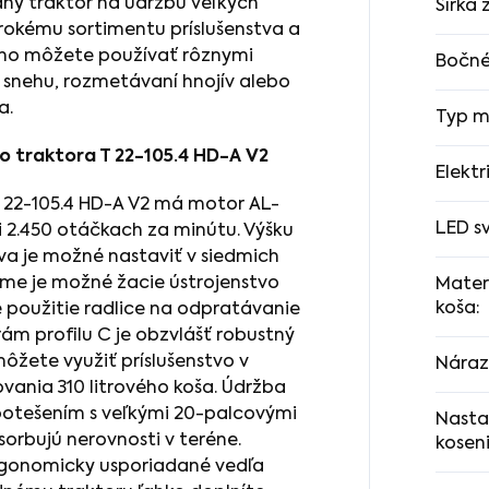
dný traktor na údržbu veľkých
Šírka
okému sortimentu príslušenstva a
 ho môžete používať rôznymi
Bočné
 snehu, rozmetávaní hnojív alebo
a.
Typ m
o traktora T 22-105.4 HD-A V2
Elektr
 22-105.4 HD-A V2 má motor AL-
LED s
i 2.450 otáčkach za minútu. Výšku
va je možné nastaviť v siedmich
me je možné žacie ústrojenstvo
Mater
koša
:
e použitie radlice na odpratávanie
ám profilu C je obzvlášť robustný
môžete využiť príslušenstvo v
Náraz
nia 310 litrového koša. Údržba
 potešením s veľkými 20-palcovými
Nasta
orbujú nerovnosti v teréne.
kosen
ergonomicky usporiadané vedľa