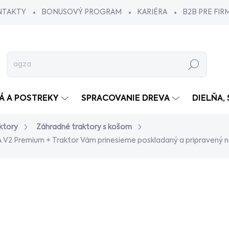
NTAKTY
BONUSOVÝ PROGRAM
KARIÉRA
B2B PRE FIR
Hľadať
VÁ A POSTREKY
SPRACOVANIE DREVA
DIELŇA,
ktory
Záhradné traktory s košom
-A V2 Premium
+ Traktor Vám prinesieme poskladaný a pripravený 
dnotenia
€3 799
/ ks
€3 088,62 bez DPH