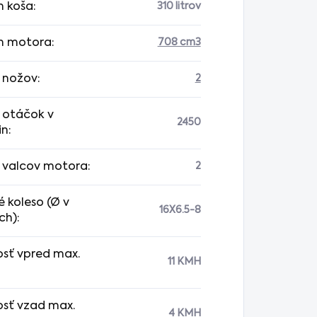
 koša
:
310 litrov
m motora
:
708 cm3
 nožov
:
2
 otáčok v
2450
in
:
 valcov motora
:
2
 koleso (Ø v
16X6.5-8
ch)
:
osť vpred max.
11 KMH
osť vzad max.
4 KMH