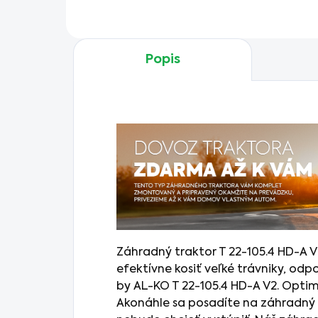
Popis
Záhradný traktor T 22-105.4 HD-A V2
efektívne kosiť veľké trávniky, od
by AL-KO T 22-105.4 HD-A V2. Optim
Akonáhle sa posadíte na záhradný 