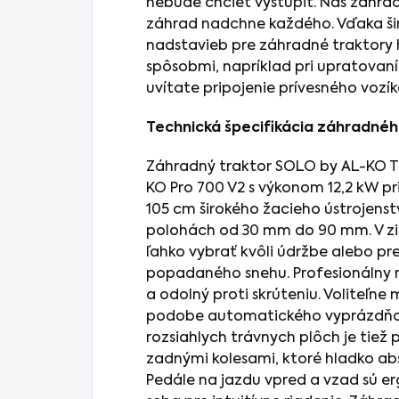
nebude chcieť vystúpiť. Náš záhra
záhrad nadchne každého. Vďaka šir
nadstavieb pre záhradné traktory
spôsobmi, napríklad pri upratovaní
uvítate pripojenie prívesného vozík
Technická špecifikácia záhradnéh
Záhradný traktor SOLO by AL-KO T
KO Pro 700 V2 s výkonom 12,2 kW pr
105 cm širokého žacieho ústrojenst
polohách od 30 mm do 90 mm. V zi
ľahko vybrať kvôli údržbe alebo pr
popadaného snehu. Profesionálny r
a odolný proti skrúteniu. Voliteľne 
podobe automatického vyprázdňova
rozsiahlych trávnych plôch je tiež
zadnými kolesami, ktoré hladko abs
Pedále na jazdu vpred a vzad sú 