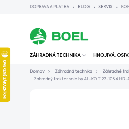
Prejsť
DOPRAVA A PLATBA
BLOG
SERVIS
KO
na
obsah
ZÁHRADNÁ TECHNIKA
HNOJIVÁ, OSI
Domov
Záhradná technika
Záhradné tra
Záhradný traktor solo by AL-KO T 22-105.4 HD
Neohodnotené
Podrobnosti ho