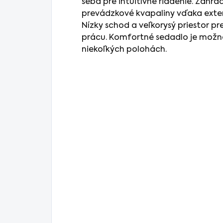
seba pre intuitívne riadenie. Záhr
prevádzkové kvapaliny vďaka exter
Nízky schod a veľkorysý priestor p
prácu. Komfortné sedadlo je možné
niekoľkých polohách.