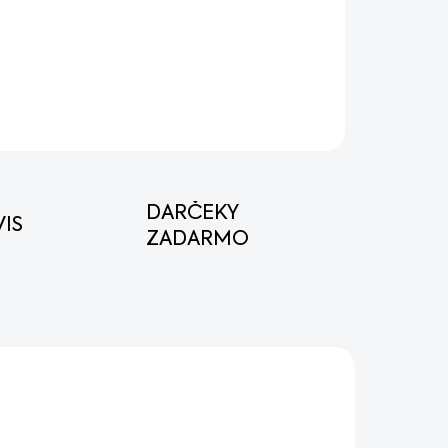
vybrať kvôli údržbe alebo pre použitie
 popadaného snehu.
OPÝTAŤ SA
STRÁŽIŤ
DARČEKY
IS
ZADARMO