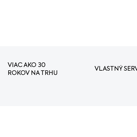
žacie ústrojenstvo ľahko 
radlice na odpratávanie
DETAILNÉ INFORMÁCIE
VIAC AKO 30
VLASTNÝ SERV
ROKOV NA TRHU
AKCIA