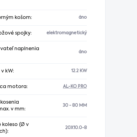
erným košom
:
áno
ožové spojky
:
elektromagnetický
vateľ naplnenia
áno
 v kW
:
12.2 KW
ca motora
:
AL-KO PRO
 kosenia
30 - 80 MM
max. v mm
:
 koleso (Ø v
20X10.0-8
ch)
: