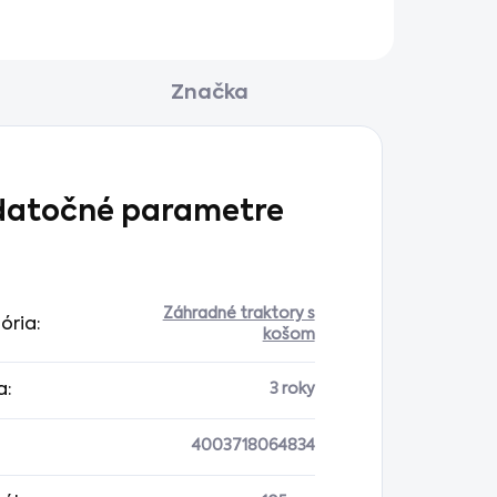
Značka
atočné parametre
Záhradné traktory s
ória
:
košom
a
:
3 roky
4003718064834