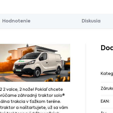
Hodnotenie
Diskusia
Dod
Kateg
Záruk
 2 valce, 2 nože! Pokiaľ chcete
porúčame záhradný traktor solo®
EAN
:
álna trakcia v ťažkom teréne.
traktor a naštartujete, už sa vám