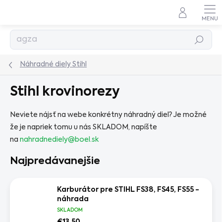
Prejsť
na
obsah
Hľadať
Náhradné diely Stihl
Stihl krovinorezy
Neviete nájsť na webe konkrétny náhradný diel? Je možné
že je napriek tomu u nás SKLADOM, napíšte
na
nahradnediely@boel.sk
Najpredávanejšie
Karburátor pre STIHL FS38, FS45, FS55 -
náhrada
SKLADOM
€13,50