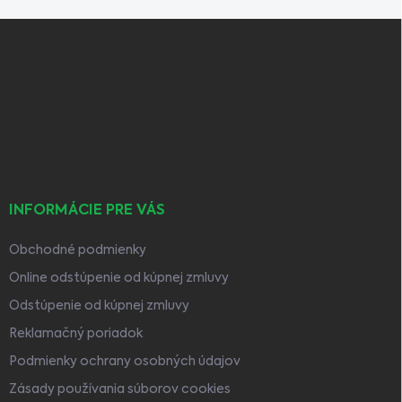
Z
á
p
ä
t
i
e
INFORMÁCIE PRE VÁS
Obchodné podmienky
Online odstúpenie od kúpnej zmluvy
Odstúpenie od kúpnej zmluvy
Reklamačný poriadok
Podmienky ochrany osobných údajov
Zásady používania súborov cookies