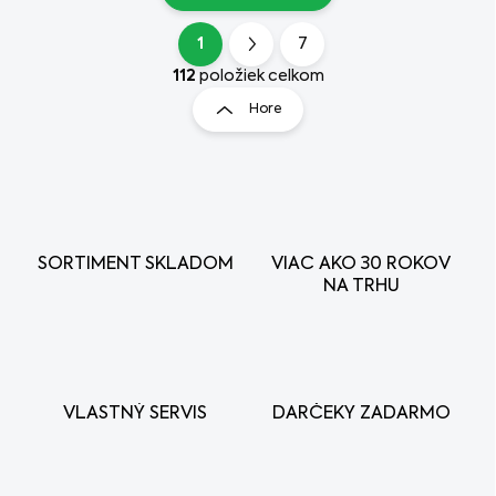
1
7
O
S
v
t
112
položiek celkom
l
r
Hore
á
á
d
n
a
k
c
i
o
e
v
p
a
r
SORTIMENT SKLADOM
VIAC AKO 30 ROKOV
n
v
NA TRHU
i
k
e
y
v
ý
p
i
VLASTNÝ SERVIS
DARČEKY ZADARMO
s
u