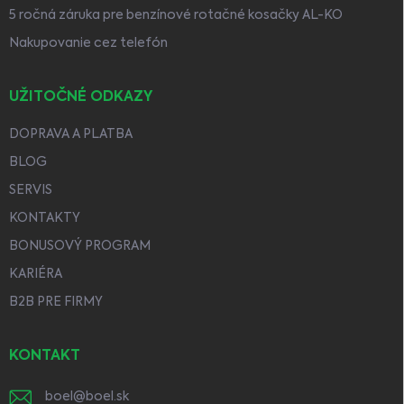
5 ročná záruka pre benzínové rotačné kosačky AL-KO
Nakupovanie cez telefón
UŽITOČNÉ ODKAZY
DOPRAVA A PLATBA
BLOG
SERVIS
KONTAKTY
BONUSOVÝ PROGRAM
KARIÉRA
B2B PRE FIRMY
KONTAKT
boel
@
boel.sk