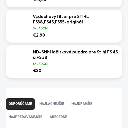
Vzduchový filter pre STIHL
FS38,FS45,FS55-originál
SKLADOM
€2,90
ND-Stihl ložiskové puzdro pre Stihl FS 45
a FS 38
SKLADOM
€20
R
a
ODPORÚČAME
NAJLACNEJŠIE
NAJDRAHŠIE
d
e
NAJPREDÁVANEJŠIE
ABECEDNE
n