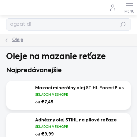
Prejsť
na
obsah
Hľadať
Oleje
Oleje na mazanie reťaze
Najpredávanejšie
Mazací minerálny olej STIHL ForestPlus
SKLADOM V ESHOPE
€7,49
od
Adhézny olej STIHL na pílové reťaze
SKLADOM V ESHOPE
€9,99
od