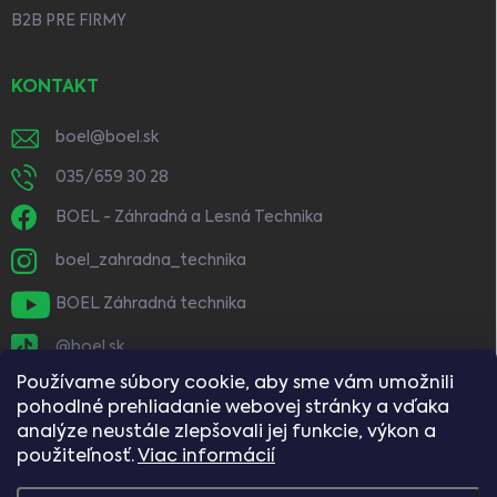
B2B PRE FIRMY
KONTAKT
boel
@
boel.sk
035/659 30 28
BOEL - Záhradná a Lesná Technika
boel_zahradna_technika
BOEL Záhradná technika
@boel.sk
Používame súbory cookie, aby sme vám umožnili
pohodlné prehliadanie webovej stránky a vďaka
analýze neustále zlepšovali jej funkcie, výkon a
použiteľnosť.
Viac informácií