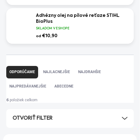
Adhézny olej na pílové reťaze STIHL
BioPlus
SKLADOM V ESHOPE
€10,90
od
R
a
ODPORÚČAME
NAJLACNEJŠIE
NAJDRAHŠIE
d
e
NAJPREDÁVANEJŠIE
ABECEDNE
n
i
položiek celkom
6
e
p
OTVORIŤ FILTER
r
o
d
V
u