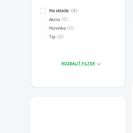
n
e
6
Na sklade
l
0
Akcia
0
Novinka
0
Tip
ROZBALIŤ FILTER