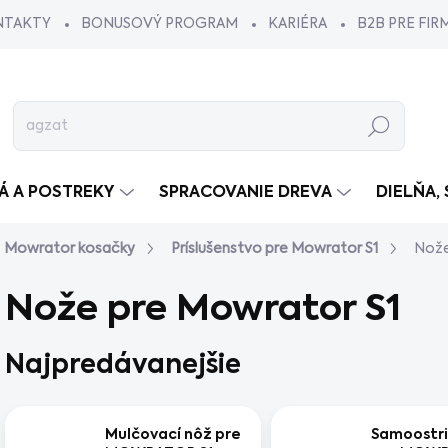
NTAKTY
BONUSOVÝ PROGRAM
KARIÉRA
B2B PRE FIR
Hľadať
VÁ A POSTREKY
SPRACOVANIE DREVA
DIELŇA,
Mowrator kosačky
Príslušenstvo pre Mowrator S1
Nože
Nože pre Mowrator S1
Najpredávanejšie
Mulčovací nôž pre
Samoostri