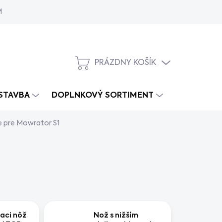
MY
PRÁZDNY KOŠÍK
NÁKUPNÝ
KOŠÍK
 STAVBA
DOPLNKOVÝ SORTIMENT
 pre Mowrator S1
aci nôž
Nož s nižším