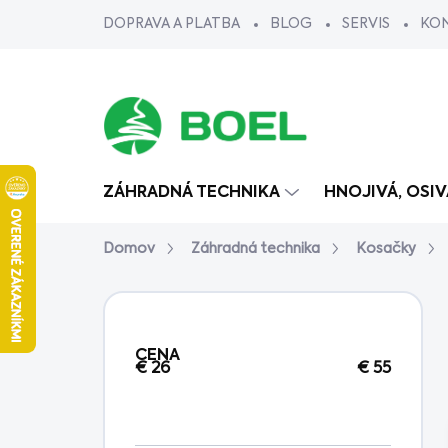
Prejsť
DOPRAVA A PLATBA
BLOG
SERVIS
KO
na
obsah
ZÁHRADNÁ TECHNIKA
HNOJIVÁ, OSI
Domov
Záhradná technika
Kosačky
B
o
č
CENA
n
€
26
€
55
ý
p
a