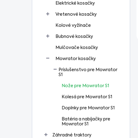
Elektrické kosačky
Vretenové kosačky
Kolové vyžínače
Bubnové kosačky
Mulčovače kosačky
Mowrator kosačky
Príslušenstvo pre Mowrator
S1
Nože pre Mowrator S1
Kolesá pre Mowrator S1
Doplnky pre Mowrator S1
Batéria a nabíjačky pre
Mowrator S1
Záhradné traktory