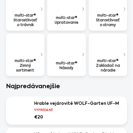
multi-star®
multi-star®
multi-star®
Starostlivosť
Starostlivosť
Upratovanie
o trávnik
o stromy
multi-star®
multi-star®
multi-star®
Zimný
Zakladač na
Násady
sortiment
náradie
Najpredávanejšie
Hrable vejárovité WOLF-Garten UF-M
VYPREDANÉ
€20