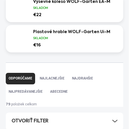
Výsevné koleso WOLF-Garten EA-M
SKLADOM
€22
Plastové hrable WOLF-Garten Ui-M
SKLADOM
€16
R
a
ODPORÚČAME
NAJLACNEJŠIE
NAJDRAHŠIE
d
e
NAJPREDÁVANEJŠIE
ABECEDNE
n
i
položiek celkom
79
e
p
OTVORIŤ FILTER
r
o