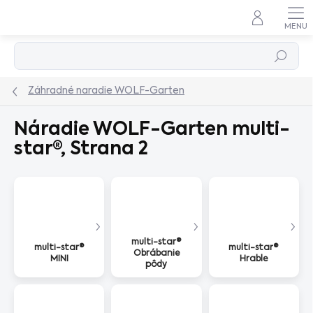
Prejsť
na
obsah
Hľadať
Záhradné naradie WOLF-Garten
Náradie WOLF-Garten multi-
star®
, Strana 2
multi-star®
multi-star®
multi-star®
Obrábanie
MINI
Hrable
pôdy