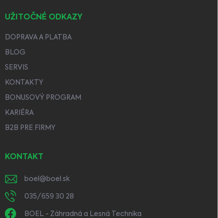
UŽITOČNÉ ODKAZY
DOPRAVA A PLATBA
BLOG
SERVIS
KONTAKTY
BONUSOVÝ PROGRAM
KARIÉRA
B2B PRE FIRMY
KONTAKT
boel
@
boel.sk
035/659 30 28
BOEL - Záhradná a Lesná Technika