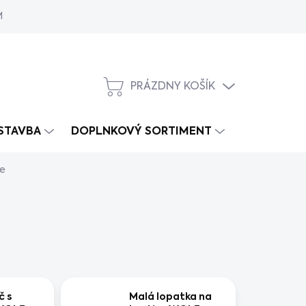
MY
PRÁZDNY KOŠÍK
NÁKUPNÝ
KOŠÍK
 STAVBA
DOPLNKOVÝ SORTIMENT
ie
č s
Malá lopatka na