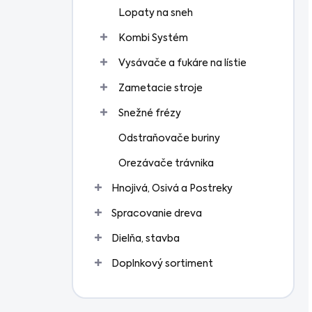
Lopaty na sneh
Kombi Systém
Vysávače a fukáre na lístie
Zametacie stroje
Snežné frézy
Odstraňovače buriny
Orezávače trávnika
Hnojivá, Osivá a Postreky
Spracovanie dreva
Dielňa, stavba
Doplnkový sortiment