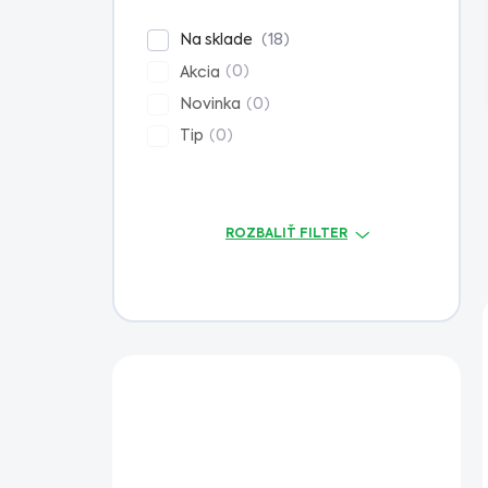
n
e
18
Na sklade
l
0
Akcia
0
Novinka
0
Tip
ROZBALIŤ FILTER