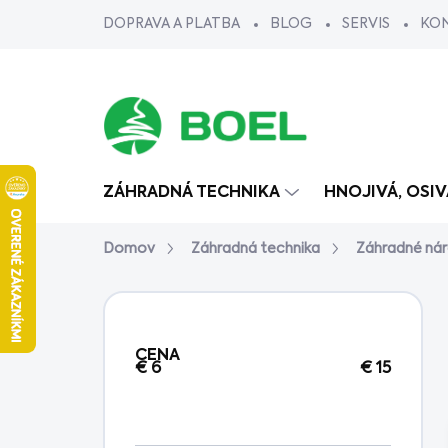
Prejsť
DOPRAVA A PLATBA
BLOG
SERVIS
KO
na
obsah
ZÁHRADNÁ TECHNIKA
HNOJIVÁ, OSI
Domov
Záhradná technika
Záhradné nár
B
o
č
CENA
n
€
6
€
15
ý
p
a