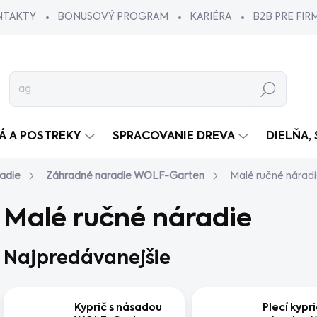
NTAKTY
BONUSOVÝ PROGRAM
KARIÉRA
B2B PRE FIR
Hľadať
VÁ A POSTREKY
SPRACOVANIE DREVA
DIELŇA,
adie
Záhradné naradie WOLF-Garten
Malé ručné nárad
Malé ručné náradie
Najpredávanejšie
Kyprič s násadou
Plecí kypri