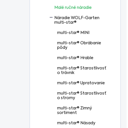
Malé ručné náradie
Náradie WOLF-Garten
multi-star®
multi-star® MINI
multi-star® Obrábanie
pôdy
multi-star® Hrable
multi-star® Starostlivosť
o trávnik
multi-star® Upratovanie
multi-star® Starostlivosť
o stromy
multi-star® Zimný
sortiment
multi-star® Násady