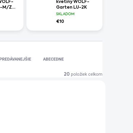
WOLF-
kvetiny WOLF-
B-M/ZM
Garten LU-2K
SKLADOM
€10
PREDÁVANEJŠIE
ABECEDNE
položiek celkom
20