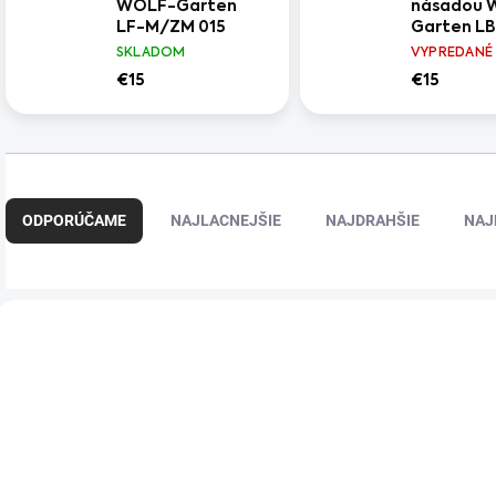
WOLF-Garten
násadou 
LF-M/ZM 015
Garten L
015
SKLADOM
VYPREDANÉ
€15
€15
R
a
ODPORÚČAME
NAJLACNEJŠIE
NAJDRAHŠIE
NAJ
d
e
n
i
V
e
ý
p
p
r
i
o
s
d
p
u
r
k
o