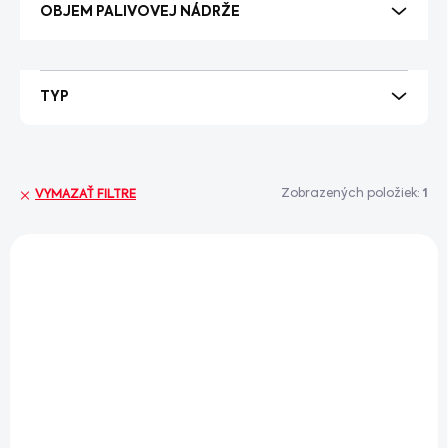
OBJEM PALIVOVEJ NÁDRŽE
TYP
Zobrazených položiek:
1
VYMAZAŤ FILTRE
V
ý
+ DARČEK ZDARMA
p
i
s
p
r
o
VYPREDANÉ
d
u
Elektrocentrála