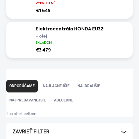
VYPREDANÉ
€1 649
Elektrocentrála HONDA EU32i
+ olej
SKLADOM
€3 479
R
a
ODPORÚČAME
NAJLACNEJŠIE
NAJDRAHŠIE
d
e
NAJPREDÁVANEJŠIE
ABECEDNE
n
i
položiek celkom
1
e
p
ZAVRIEŤ FILTER
r