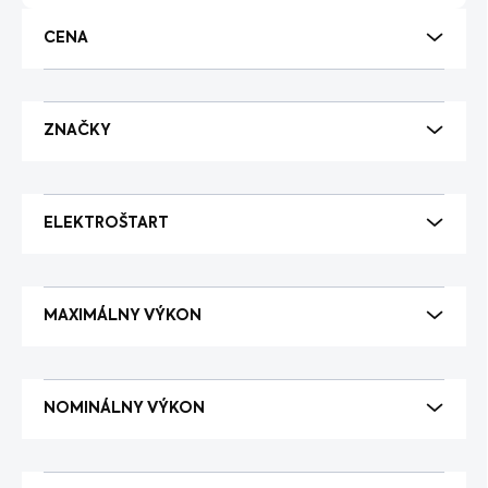
o
d
CENA
u
k
t
o
ZNAČKY
v
ELEKTROŠTART
MAXIMÁLNY VÝKON
NOMINÁLNY VÝKON