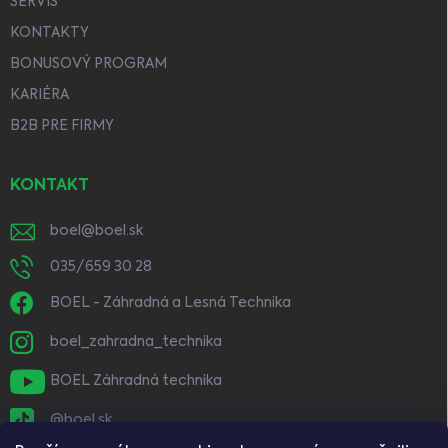
SERVIS
KONTAKTY
BONUSOVÝ PROGRAM
KARIÉRA
B2B PRE FIRMY
KONTAKT
boel
@
boel.sk
035/659 30 28
BOEL - Záhradná a Lesná Technika
boel_zahradna_technika
BOEL Záhradná technika
@boel.sk