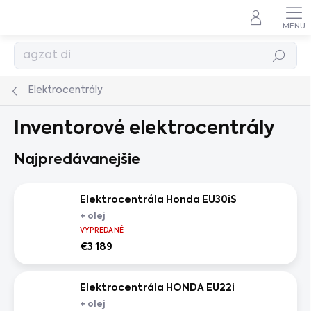
Prejsť
na
obsah
Hľadať
Elektrocentrály
Inventorové elektrocentrály
Najpredávanejšie
Elektrocentrála Honda EU30iS
+ olej
VYPREDANÉ
€3 189
Elektrocentrála HONDA EU22i
+ olej