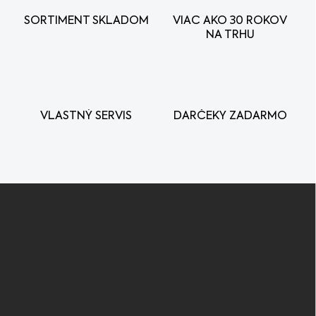
a
c
SORTIMENT SKLADOM
VIAC AKO 30 ROKOV
i
NA TRHU
e
p
r
v
k
y
VLASTNÝ SERVIS
DARČEKY ZADARMO
v
ý
p
i
s
Z
u
á
p
ä
t
i
e