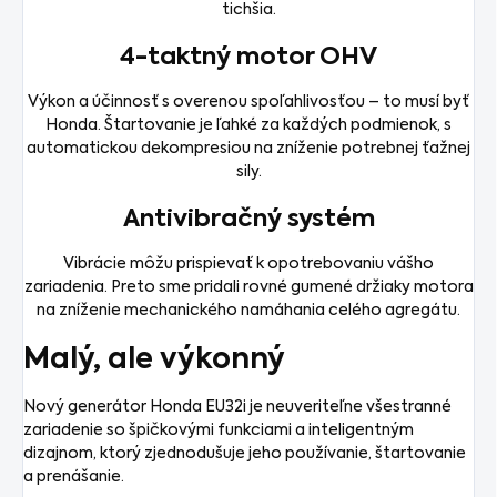
tichšia.
4-taktný motor OHV
Výkon a účinnosť s overenou spoľahlivosťou – to musí byť
Honda. Štartovanie je ľahké za každých podmienok, s
automatickou dekompresiou na zníženie potrebnej ťažnej
sily.
Antivibračný systém
Vibrácie môžu prispievať k opotrebovaniu vášho
zariadenia. Preto sme pridali rovné gumené držiaky motora
na zníženie mechanického namáhania celého agregátu.
Malý, ale výkonný
Nový generátor Honda EU32i
je neuveriteľne všestranné
zariadenie so špičkovými funkciami a inteligentným
dizajnom, ktorý zjednodušuje jeho používanie, štartovanie
a prenášanie.