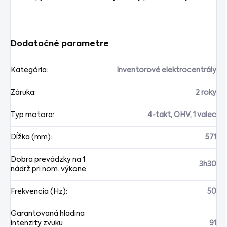
Dodatočné parametre
Kategória
:
Inventorové elektrocentrály
Záruka
:
2 roky
Typ motora
:
4-takt, OHV, 1 valec
Dĺžka (mm)
:
571
Dobra prevádzky na 1
3h30
nádrž pri nom. výkone
:
Frekvencia (Hz)
:
50
Garantovaná hladina
intenzity zvuku
91