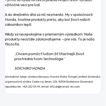
Týmto sa vydal na cestu plnenia svojich snov: vyrábať
užitočné veci pre ľudí.
A do dnešného dňa sa nič nezmenilo. My v spoločnosti
Honda, tvoríme produkty preto, aby bol život našich
zákazníkov lepší.
Nikdy sa neuspokojíme s priemerným výsledkom. Naše
produkty neustále zdokonaľujeme – pre vás. To je naša
filozofia.
„Chcem pomôcť ľuďom žiť šťastnejší život
prostredníctvom technológie.“
SOICHIRO HONDA
Kontaktné údaje výrobcu/dovozcu:
Honda Motor Europe Limited Slovensko,
organizačná zložka Cesta na Senec 2/A, 82104 Bratislava Slovenská
republika
tel.: +421 232 131 111, email:
info.sk@honda-eu.com