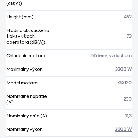
(dB(A))
:
Height (mm)
:
452
Hladina akustického
tlaku v ušiach
73
operátora (dB(A))
:
Chladenie motora
:
Nútené, vzduchom
Maximálny výkon
:
3200 W
Model motora
:
GX130
Nominálne napätie
230
(V)
:
Nominálny prúd (A)
:
11,3
Nominálny výkon
:
2600 W