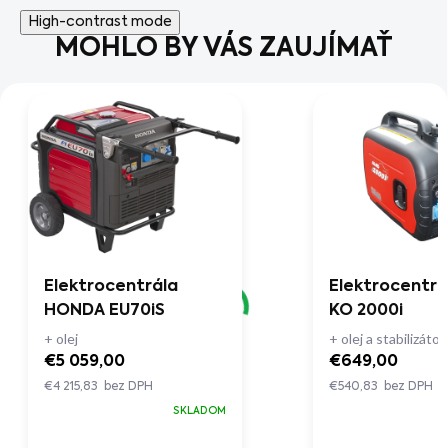
High-contrast mode
MOHLO BY VÁS ZAUJÍMAŤ
Elektrocentrála
Elektrocentrá
HONDA EU70iS
KO 2000i
+ olej
+ olej a stabilizátor
€5 059,00
€649,00
€4 215,83 bez DPH
€540,83 bez DPH
SKLADOM