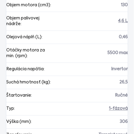
Objem motora (cm3)
:
130
Objem palivovej
4,6 L
nádrže
:
Olejová náplň (L)
:
0,46
Otáčky motora za
5500 max
min. (rpm)
:
Regulácia napätia
:
Invertor
Suchá hmotnosť (kg)
:
26,5
Štartovanie
:
Ručné
Typ
:
1-fázová
Výška (mm)
:
306