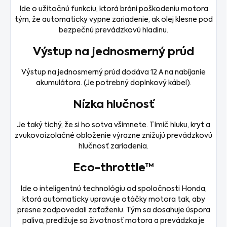
Ide o užitočnú funkciu, ktorá bráni poškodeniu motora
tým, že automaticky vypne zariadenie, ak olej klesne pod
bezpečnú prevádzkovú hladinu.
Výstup na jednosmerný prúd
Výstup na jednosmerný prúd dodáva 12 A na nabíjanie
akumulátora. (Je potrebný doplnkový kábel).
Nízka hlučnosť
Je taký tichý, že si ho sotva všimnete. Tlmič hluku, kryt a
zvukovoizolačné obloženie výrazne znižujú prevádzkovú
hlučnosť zariadenia.
Eco-throttle™
Ide o inteligentnú technológiu od spoločnosti Honda,
ktorá automaticky upravuje otáčky motora tak, aby
presne zodpovedali zaťaženiu. Tým sa dosahuje úspora
paliva, predlžuje sa životnosť motora a prevádzka je