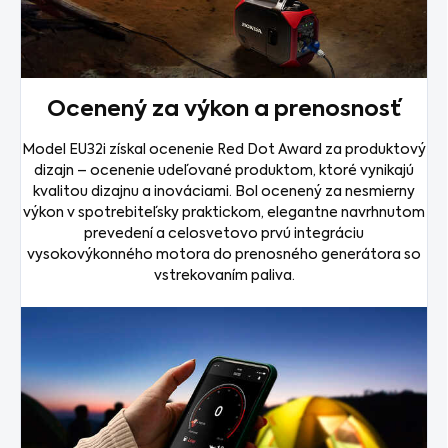
Ocenený za výkon a prenosnosť
Model EU32i získal ocenenie Red Dot Award za produktový
dizajn – ocenenie udeľované produktom, ktoré vynikajú
kvalitou dizajnu a inováciami. Bol ocenený za nesmierny
výkon v spotrebiteľsky praktickom, elegantne navrhnutom
prevedení a celosvetovo prvú integráciu
vysokovýkonného motora do prenosného generátora so
vstrekovaním paliva.