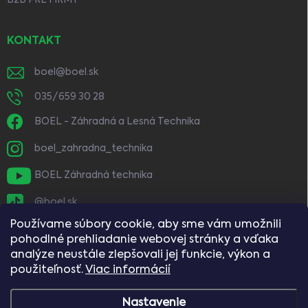
B2B PRE FIRMY
KONTAKT
boel
@
boel.sk
035/659 30 28
BOEL - Záhradná a Lesná Technika
boel_zahradna_technika
BOEL Záhradná technika
@boel.sk
Používame súbory cookie, aby sme vám umožnili
pohodlné prehliadanie webovej stránky a vďaka
analýze neustále zlepšovali jej funkcie, výkon a
použiteľnosť.
Viac informácií
Nastavenie