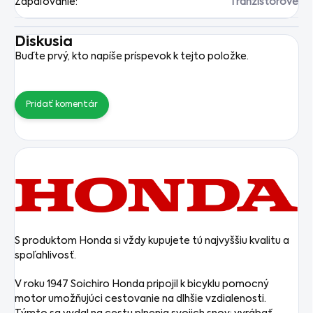
Zapaľovanie
:
Tranzistorové
Diskusia
Buďte prvý, kto napíše príspevok k tejto položke.
Pridať komentár
S produktom Honda si vždy kupujete tú najvyššiu kvalitu a
spoľahlivosť.
V roku 1947 Soichiro Honda pripojil k bicyklu pomocný
motor umožňujúci cestovanie na dlhšie vzdialenosti.