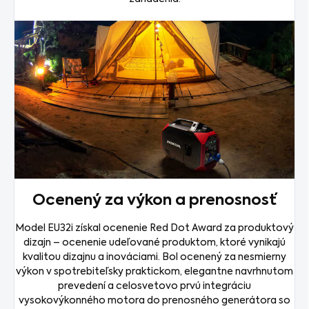
Ocenený za výkon a prenosnosť
Model EU32i získal ocenenie Red Dot Award za produktový
dizajn – ocenenie udeľované produktom, ktoré vynikajú
kvalitou dizajnu a inováciami. Bol ocenený za nesmierny
výkon v spotrebiteľsky praktickom, elegantne navrhnutom
prevedení a celosvetovo prvú integráciu
vysokovýkonného motora do prenosného generátora so