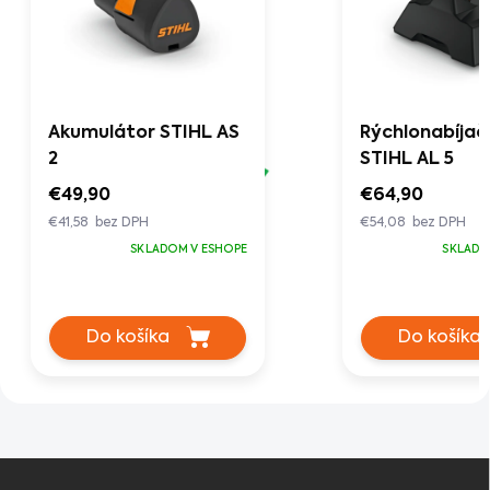
Akumulátor STIHL AS
Rýchlonabíjač
2
STIHL AL 5
€49,90
€64,90
€41,58 bez DPH
€54,08 bez DPH
SKLADOM V ESHOPE
SKLADO
Do košíka
Do košíka
Z