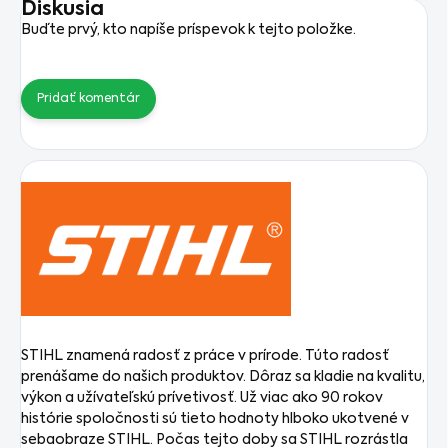
Diskusia
Buďte prvý, kto napíše príspevok k tejto položke.
Pridať komentár
STIHL znamená radosť z práce v prírode. Túto radosť
prenášame do našich produktov. Dôraz sa kladie na kvalitu,
výkon a užívateľskú prívetivosť. Už viac ako 90 rokov
histórie spoločnosti sú tieto hodnoty hlboko ukotvené v
sebaobraze STIHL. Počas tejto doby sa STIHL rozrástla