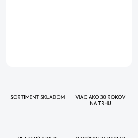
−
+
Pridať do košíka
STIHL nabíjačka AL 1
originálna nabíjačka pre vaše
akumulátorové náradie. Zabezpečuje rýchle a bezpečné
nabíjanie lítium-iontových akumulátorov STIHL AS 2.
DETAILNÉ INFORMÁCIE
OPÝTAŤ SA
STRÁŽIŤ
SORTIMENT SKLADOM
VIAC AKO 30 ROKOV
NA TRHU