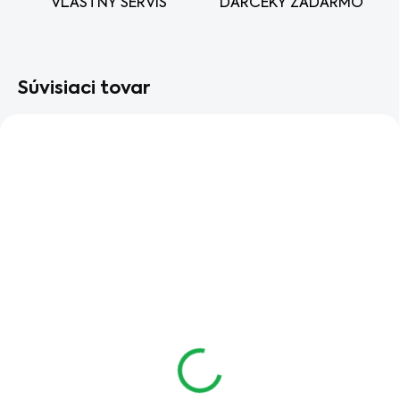
VLASTNÝ SERVIS
DARČEKY ZADARMO
Súvisiaci tovar
AKCIA
AKCIA
SKLADOM V ESHOPE
SKLADOM V ESHOPE
Akumulátor STIHL AS
Akumulátorová
2
reťazová píla STIHL
€49,90
GTA 26, stroj
€40,57 bez DPH
€119
Do košíka
€96,75 bez DPH