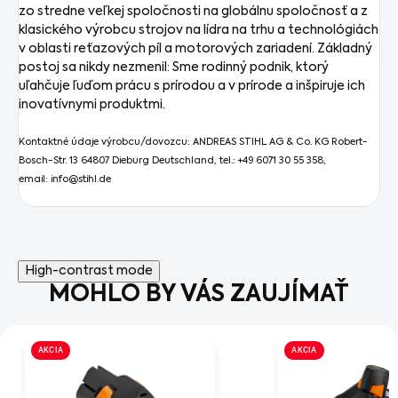
zo stredne veľkej spoločnosti na globálnu spoločnosť a z
klasického výrobcu strojov na lídra na trhu a technológiách
v oblasti reťazových píl a motorových zariadení. Základný
postoj sa nikdy nezmenil: Sme rodinný podnik, ktorý
uľahčuje ľuďom prácu s prírodou a v prírode a inšpiruje ich
inovatívnymi produktmi.
Kontaktné údaje výrobcu/dovozcu: ANDREAS STIHL AG & Co. KG Robert-
Bosch-Str. 13 64807 Dieburg Deutschland, tel.: +49 6071 30 55 358,
email: info@stihl.de
High-contrast mode
MOHLO BY VÁS ZAUJÍMAŤ
AKCIA
AKCIA