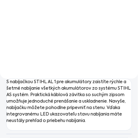
Do košíka
Náhradný akumulátor STIHL
AS 2 pre stroje z
akumulátorového radu STIHL
Akumulátorová reťazová
AS systém
píla pre presné a rýchle
rezanie. Nízka hmotnosť,
tichý chod a jednoduchá
obsluha. Ideálna pre rezanie
konárov, prerezávanie kríkov
a ďalšie práce v záhrade.
S nabíjačkou STIHL AL 1 pre akumulátory zaistíte rýchle a
šetrné nabíjanie všetkých akumulátorov zo systému STIHL
AS systém. Praktická káblová závitka so suchým zipsom
umožňuje jednoduché prenášanie a uskladnenie. Navyše,
nabíjačku môžete pohodlne pripevniť na stenu. Vďaka
integrovanému LED ukazovateľu stavu nabíjania máte
neustály prehľad o priebehu nabíjania.