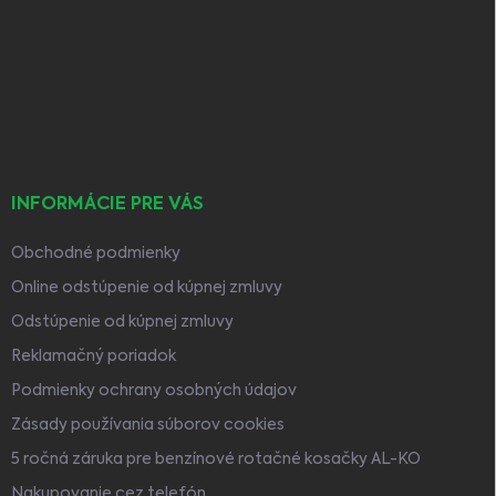
á
p
ä
t
i
e
INFORMÁCIE PRE VÁS
Obchodné podmienky
Online odstúpenie od kúpnej zmluvy
Odstúpenie od kúpnej zmluvy
Reklamačný poriadok
Podmienky ochrany osobných údajov
Zásady používania súborov cookies
5 ročná záruka pre benzínové rotačné kosačky AL-KO
Nakupovanie cez telefón