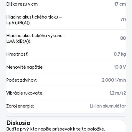
Dĺžka rezu v cm
:
17 cm
Hladina akustického tlaku –
70
LpA (dB(A))
:
Hladina akustického výkonu –
80
LwA (dB(A))
:
Hmotnosť
:
0,7 kg
Menovité napätie
:
10,8 V
Počet zdvihov
:
2.000 1/min
Vibrácie rukoväte
:
1,2 m/s2
Zdroj energie
:
Li-Ion akumulátor
Diskusia
Buďte prvý, kto napíše príspevok k tejto položke.