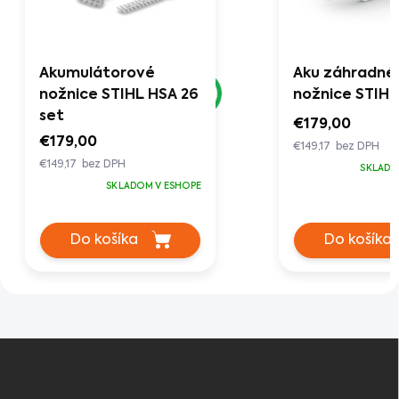
Akumulátorové
Aku záhradné
nožnice STIHL HSA 26
nožnice STIHL
set
€179,00
€179,00
€149,17 bez DPH
€149,17 bez DPH
SKLADO
SKLADOM V ESHOPE
Do košíka
Do košíka
Z
á
p