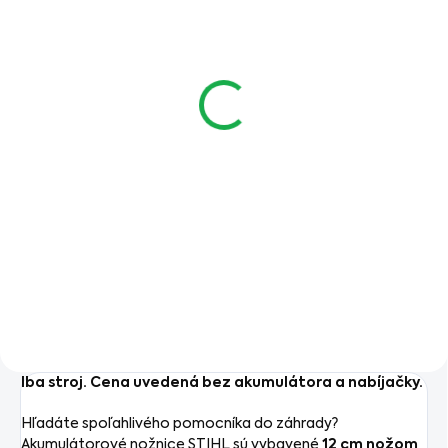
SKLADOM V ESHOPE
SKLADOM V ESHOPE
Teleskopická tyč pre
Akumulátor STIHL AS
STIHL HSA 26
2
€64,90
€49,90
€52,76 bez DPH
€40,57 bez DPH
Do košíka
Do košíka
Teleskopická tyč pre STIHL
Náhradný akumulátor STIHL
HSA 26 umožňuje nastavenie
AS 2 pre stroje z
dĺžky od 95 do 110 cm a
akumulátorového radu STIHL
umožňuje náklon až 125°.
AS systém
Teleskopická tyč umožňuje
ľahký prístup aj k ťažko
dostupným miestam.
Iba stroj. Cena uvedená bez akumulátora a nabíjačky.
Hľadáte spoľahlivého pomocníka do záhrady?
Akumulátorové nožnice STIHL sú vybavené
12 cm nožom