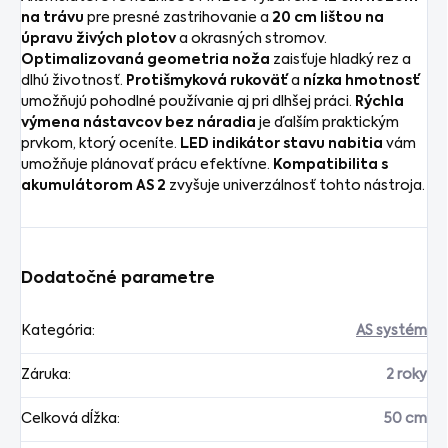
na trávu
pre presné zastrihovanie a
20 cm lištou na
úpravu živých plotov
a okrasných stromov.
Optimalizovaná geometria noža
zaisťuje hladký rez a
dlhú životnosť.
Protišmyková rukoväť
a
nízka hmotnosť
umožňujú pohodlné používanie aj pri dlhšej práci.
Rýchla
výmena nástavcov bez náradia
je ďalším praktickým
prvkom, ktorý oceníte.
LED i
ndikátor stavu nabitia
vám
umožňuje plánovať prácu efektívne.
Kompatibilita s
akumulátorom AS 2
zvyšuje univerzálnosť tohto nástroja.
Dodatočné parametre
Kategória
:
AS systém
Záruka
:
2 roky
Celková dĺžka
:
50 cm