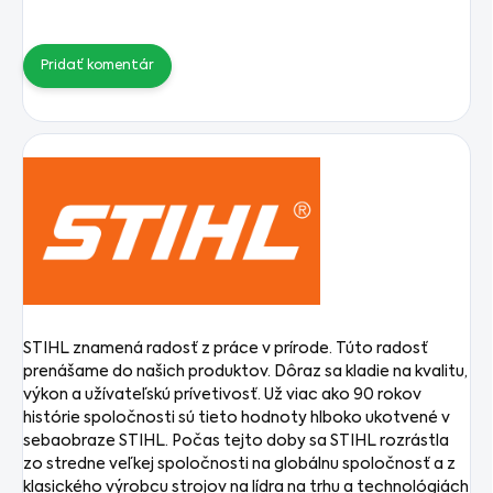
Pridať komentár
STIHL znamená radosť z práce v prírode. Túto radosť
prenášame do našich produktov. Dôraz sa kladie na kvalitu,
výkon a užívateľskú prívetivosť. Už viac ako 90 rokov
histórie spoločnosti sú tieto hodnoty hlboko ukotvené v
sebaobraze STIHL. Počas tejto doby sa STIHL rozrástla
zo stredne veľkej spoločnosti na globálnu spoločnosť a z
klasického výrobcu strojov na lídra na trhu a technológiách