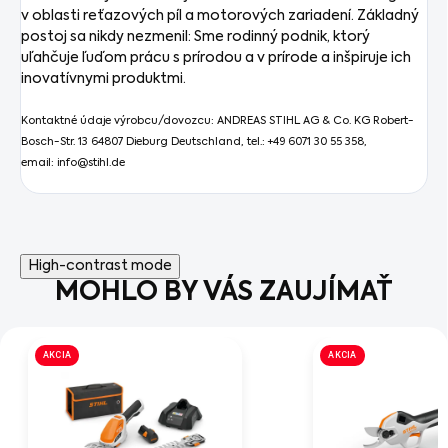
v oblasti reťazových píl a motorových zariadení. Základný
postoj sa nikdy nezmenil: Sme rodinný podnik, ktorý
uľahčuje ľuďom prácu s prírodou a v prírode a inšpiruje ich
inovatívnymi produktmi.
Kontaktné údaje výrobcu/dovozcu: ANDREAS STIHL AG & Co. KG Robert-
Bosch-Str. 13 64807 Dieburg Deutschland, tel.: +49 6071 30 55 358,
email: info@stihl.de
High-contrast mode
MOHLO BY VÁS ZAUJÍMAŤ
AKCIA
AKCIA