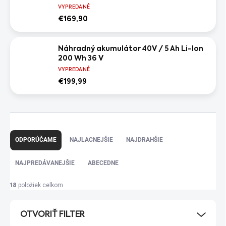
VYPREDANÉ
€169,90
Náhradný akumulátor 40V / 5 Ah Li-Ion
200 Wh 36 V
VYPREDANÉ
€199,99
R
a
ODPORÚČAME
NAJLACNEJŠIE
NAJDRAHŠIE
d
e
NAJPREDÁVANEJŠIE
ABECEDNE
n
i
položiek celkom
18
e
p
OTVORIŤ FILTER
r