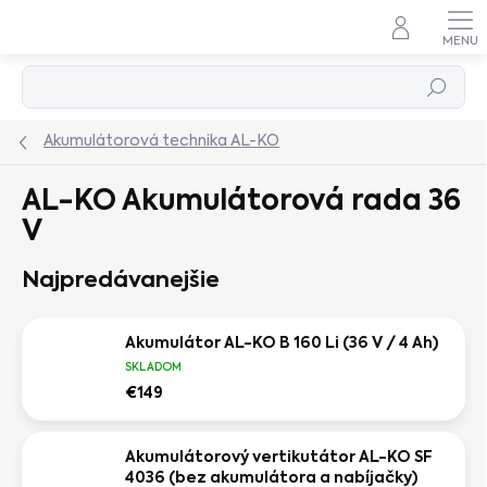
Prejsť
na
obsah
Hľadať
Akumulátorová technika AL-KO
AL-KO Akumulátorová rada 36
V
Najpredávanejšie
Akumulátor AL-KO B 160 Li (36 V / 4 Ah)
SKLADOM
€149
Akumulátorový vertikutátor AL-KO SF
4036 (bez akumulátora a nabíjačky)