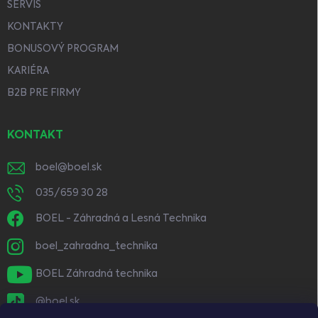
SERVIS
KONTAKTY
BONUSOVÝ PROGRAM
KARIÉRA
B2B PRE FIRMY
KONTAKT
boel
@
boel.sk
035/659 30 28
BOEL - Záhradná a Lesná Technika
boel_zahradna_technika
BOEL Záhradná technika
@boel.sk