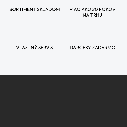
a
c
SORTIMENT SKLADOM
VIAC AKO 30 ROKOV
i
NA TRHU
e
p
r
v
k
y
VLASTNÝ SERVIS
DARČEKY ZADARMO
v
ý
p
i
s
Z
u
á
p
ä
t
i
e