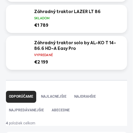
Záhradný traktor LAZER LT 86
SKLADOM
€1 789
Záhradný traktor solo by AL-KO T 14-
86.6 HD-A Easy Pro
VYPREDANÉ
€2 199
R
a
ODPORÚČAME
NAJLACNEJŠIE
NAJDRAHŠIE
d
e
NAJPREDÁVANEJŠIE
ABECEDNE
n
i
položiek celkom
4
e