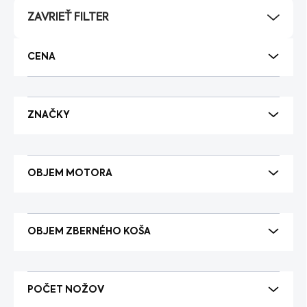
p
ZAVRIEŤ FILTER
r
o
d
CENA
u
k
t
o
ZNAČKY
v
OBJEM MOTORA
OBJEM ZBERNÉHO KOŠA
POČET NOŽOV