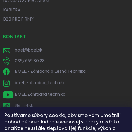
BONUSOVÝ PROGRAM
KARIÉRA
B2B PRE FIRMY
KONTAKT
boel
@
boel.sk
035/659 30 28
BOEL - Záhradná a Lesná Technika
boel_zahradna_technika
BOEL Záhradná technika
@boel.sk
Používame súbory cookie, aby sme vám umožnili
pohodlné prehliadanie webovej stránky a vďaka
analýze neustále zlepšovali jej funkcie, výkon a