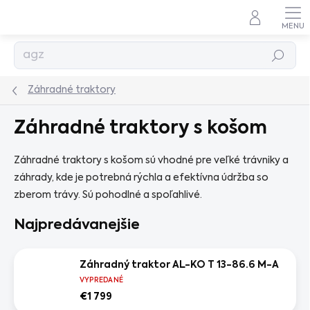
Prejsť
na
obsah
Hľadať
Záhradné traktory
Záhradné traktory s košom
Záhradné traktory s košom sú vhodné pre veľké trávniky a
záhrady, kde je potrebná rýchla a efektívna údržba so
zberom trávy. Sú pohodlné a spoľahlivé.
Najpredávanejšie
Záhradný traktor AL-KO T 13-86.6 M-A
VYPREDANÉ
€1 799