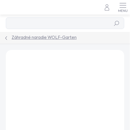
Prejsť
na
obsah
Hľadať
Záhradné naradie WOLF-Garten
Podrobnosti hodnotenia
Neohodnotené