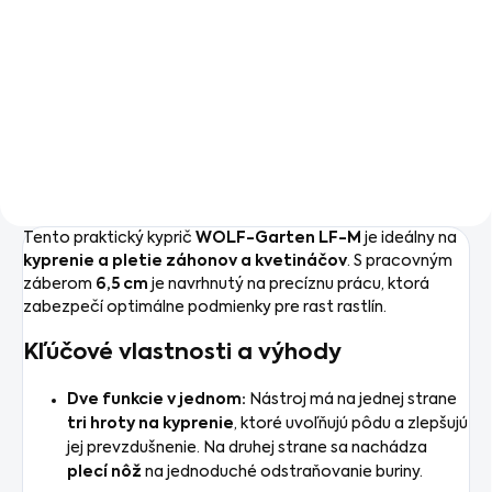
Rukoväť WOLF-Garten ZM
015 s dĺžkou 15 cm je ideálna
pre náradie multi-star® MINI,
ako aj pre stierky na okná a
lopatky. Poskytuje optimálnu
kontrolu a pohodlie pri práci
v...
Tento praktický kyprič
WOLF-Garten LF-M
je ideálny na
kyprenie a pletie záhonov a kvetináčov
. S pracovným
záberom
6,5 cm
je navrhnutý na precíznu prácu, ktorá
zabezpečí optimálne podmienky pre rast rastlín.
Kľúčové vlastnosti a výhody
Dve funkcie v jednom:
Nástroj má na jednej strane
tri hroty na kyprenie
, ktoré uvoľňujú pôdu a zlepšujú
jej prevzdušnenie. Na druhej strane sa nachádza
plecí nôž
na jednoduché odstraňovanie buriny.