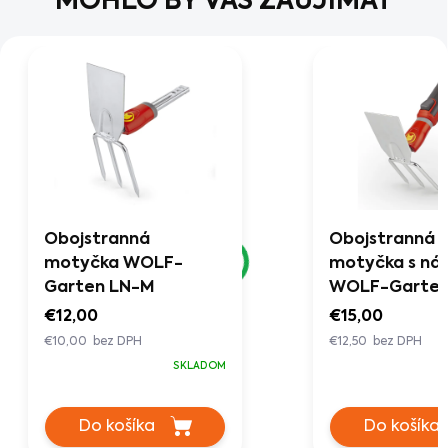
MOHLO BY VÁS ZAUJÍMAŤ
Obojstranná
Obojstranná
motyčka WOLF-
motyčka s ná
Garten LN-M
WOLF-Garten
M/ZM 015
€12,00
€15,00
€10,00 bez DPH
€12,50 bez DPH
SKLADOM
Do košíka
Do košíka