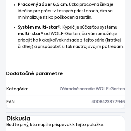
Pracovný záber 6,5 cm:
Úzka pracovná šírka je
ideálna pre prácu v tesných priestoroch, čím sa
minimalizuje riziko poškodenia rastlín.
Systém multi-star®:
Kyprič je súčasťou systému
multi-star®
od WOLF-Garten, čo vám umožňuje
pripojiť ho k akejkoľvek násade z tejto série (krátkej
či dlhej) a prispôsobiť si tak nástroj svojim potrebám.
Dodatočné parametre
Kategória
:
Záhradné naradie WOLF-Garten
EAN
:
4008423877946
Diskusia
Buďte prvý, kto napíše príspevok k tejto položke.