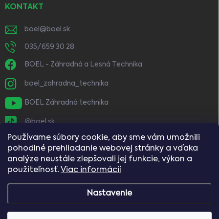
KONTAKT
boel
@
boel.sk
035/659 30 28
BOEL - Záhradná a Lesná Technika
boel_zahradna_technika
BOEL Záhradná technika
@boel.sk
Používame súbory cookie, aby sme vám umožnili
pohodlné prehliadanie webovej stránky a vďaka
analýze neustále zlepšovali jej funkcie, výkon a
použiteľnosť.
Viac informácií
Nastavenie