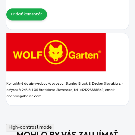
Pridať komentár
Kontaktné údaje výrobcu/dovozcu:
Stanley Black & Decker Slovakia s. r.
o.Vysoká 2/B 811 06 Bratislava Slovensko, tel.:+421228888349, email:
obchod@sbdinc.com
High-contrast mode