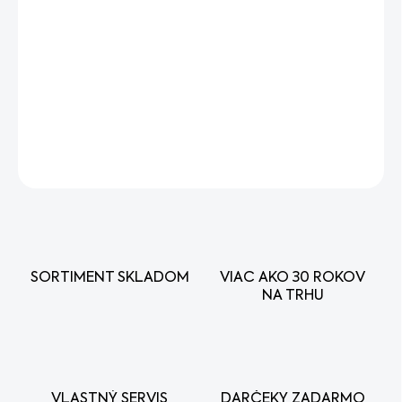
Kyprič
WOLF-Garten LF-M
s pracovným záberom 6,5 cm
je univerzálny nástroj 2 v 1 na
kyprenie a pletie
záhonov a
kvetináčov. Je kompatibilný s násadami
multi-star®
a
zaisťuje presnú a efektívnu prácu pre zdravý rast rastlín.
DETAILNÉ INFORMÁCIE
OPÝTAŤ SA
STRÁŽIŤ
SORTIMENT SKLADOM
VIAC AKO 30 ROKOV
NA TRHU
VLASTNÝ SERVIS
DARČEKY ZADARMO