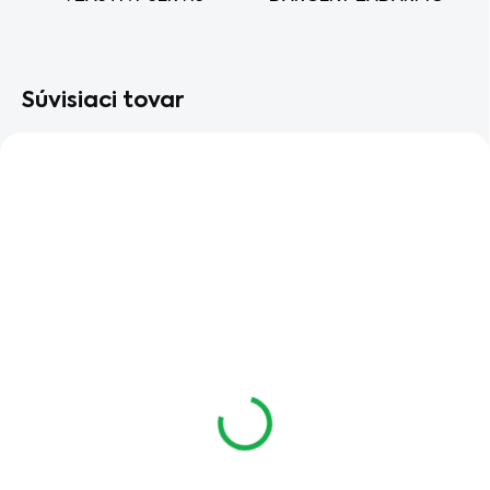
Súvisiaci tovar
SKLADOM
Rúčka WOLF-Garten
ZM 015
€7
€5,69 bez DPH
Do košíka