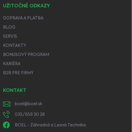
UŽITOČNÉ ODKAZY
DOPRAVA A PLATBA
BLOG
SERVIS
KONTAKTY
BONUSOVÝ PROGRAM
KARIÉRA
B2B PRE FIRMY
KONTAKT
boel
@
boel.sk
035/659 30 28
BOEL - Záhradná a Lesná Technika