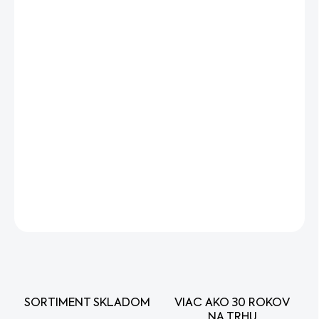
VARIANT
MÔŽEME DORUČIŤ DO:
ZVOĽTE VARIANT
MOŽNOSTI DORUČENIA
−
+
Pridať do košíka
Originálna STIHL cievka pre tiché kosenie. 2,4mm priemer.
Ideálna pre presnú prácu.
DETAILNÉ INFORMÁCIE
OPÝTAŤ SA
STRÁŽIŤ
SORTIMENT SKLADOM
VIAC AKO 30 ROKOV
NA TRHU