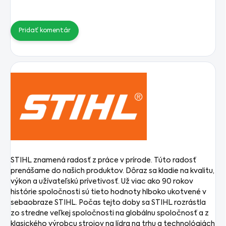
Pridať komentár
STIHL znamená radosť z práce v prírode. Túto radosť
prenášame do našich produktov. Dôraz sa kladie na kvalitu,
výkon a užívateľskú prívetivosť. Už viac ako 90 rokov
histórie spoločnosti sú tieto hodnoty hlboko ukotvené v
sebaobraze STIHL. Počas tejto doby sa STIHL rozrástla
zo stredne veľkej spoločnosti na globálnu spoločnosť a z
klasického výrobcu strojov na lídra na trhu a technológiách