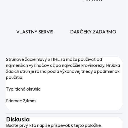
VLASTNÝ SERVIS
DARČEKY ZADARMO
Strunové žacie hlavy STIHL sa môžu používať od
najmenších vyžínačov až po najväčšie krovinorezy. Hrúbka
žacích strún je rôzna podľa výkonovej triedy a podmienok
použitia.
Typ: tichá okrúhla
Priemer: 2,4mm
Diskusia
Buďte prvý, kto napíše príspevok k tejto položke.