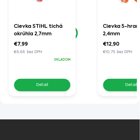
Cievka STIHL tichá
Cievka 5-hra
okrúhla 2,7mm
2,4mm
€7,99
€12,90
€6,66 bez DPH
€10,75 bez DPH
SKLADOM
Detail
Detail
Z
á
p