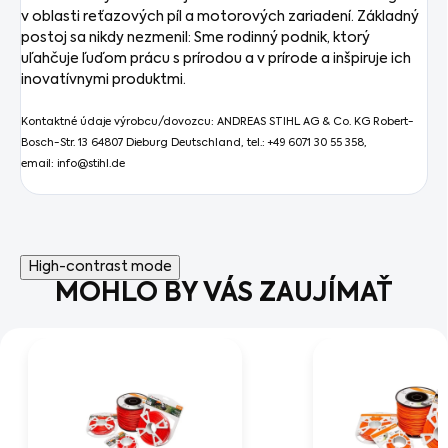
v oblasti reťazových píl a motorových zariadení. Základný
postoj sa nikdy nezmenil: Sme rodinný podnik, ktorý
uľahčuje ľuďom prácu s prírodou a v prírode a inšpiruje ich
inovatívnymi produktmi.
Kontaktné údaje výrobcu/dovozcu: ANDREAS STIHL AG & Co. KG Robert-
Bosch-Str. 13 64807 Dieburg Deutschland, tel.: +49 6071 30 55 358,
email: info@stihl.de
High-contrast mode
MOHLO BY VÁS ZAUJÍMAŤ