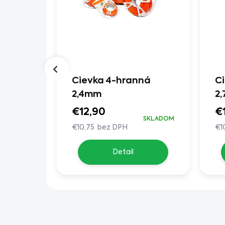
ub
Cievka 4-hranná
C
3,5 mm
2,4mm
2
€12,90
€
SKLADOM
SKLADOM
€10,75 bez DPH
€1
Detail