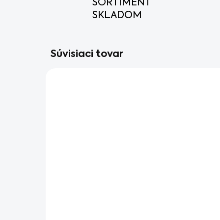
SORTIMENT
SKLADOM
Súvisiaci tovar
AKCIA
SKLADOM V ESHOPE
Benzínový krovinorez
STIHL FS 131
+ olej do benzínu, žacie