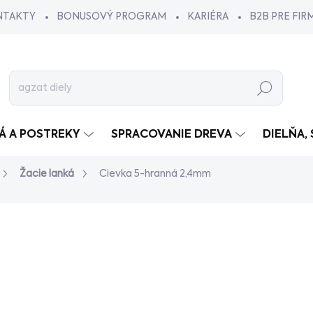
NTAKTY
BONUSOVÝ PROGRAM
KARIÉRA
B2B PRE FIR
Hľadať
VÁ A POSTREKY
SPRACOVANIE DREVA
DIELŇA,
Žacie lanká
Cievka 5-hranná 2,4mm
dnotenia
od
€12,90
/ ks
od
€10,49
bez DPH
Jednotková
ZVOĽTE VARIANT