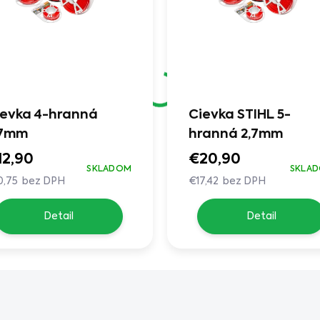
ievka 4-hranná
Cievka STIHL 5-
,7mm
hranná 2,7mm
12,90
€20,90
SKLADOM
SKLA
0,75 bez DPH
€17,42 bez DPH
Detail
Detail