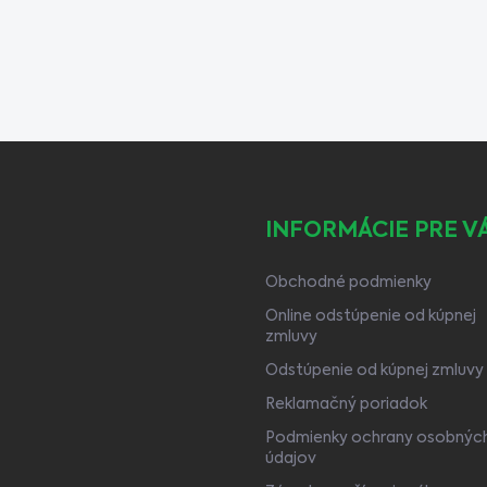
INFORMÁCIE PRE V
Obchodné podmienky
Online odstúpenie od kúpnej
zmluvy
Odstúpenie od kúpnej zmluvy
Reklamačný poriadok
Podmienky ochrany osobnýc
údajov