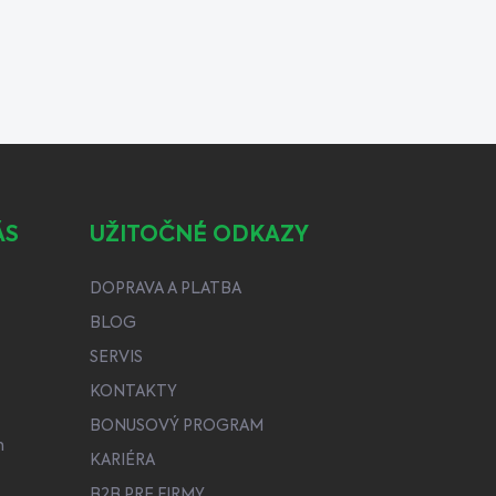
ÁS
UŽITOČNÉ ODKAZY
DOPRAVA A PLATBA
BLOG
SERVIS
KONTAKTY
BONUSOVÝ PROGRAM
h
KARIÉRA
B2B PRE FIRMY