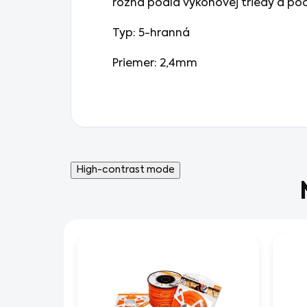
rôzna podľa výkonovej triedy a po
Typ: 5-hranná
Priemer: 2,4mm
High-contrast mode