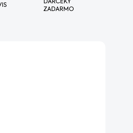
DARČEKY
IS
ZADARMO