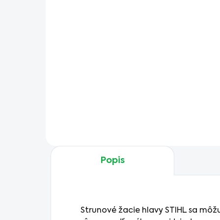
lanko a mazivo na
€499
prevodovku
€405,69 bez DPH
Do košíka
Benzínový krovinorez STIHL
FS 131: Silný a spoľahlivý s 4-
MIX motorom (nízke emisie,
tichší chod) a pevným hnacím
hriadeľom. Komfortná
obojručná rukoväť a
univerzálny popruh pre...
Popis
Strunové žacie hlavy STIHL sa môžu