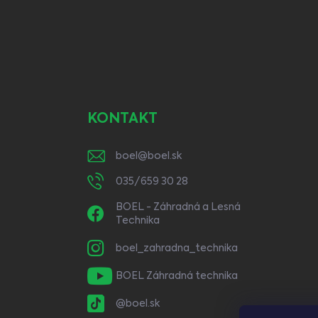
KONTAKT
boel
@
boel.sk
035/659 30 28
BOEL - Záhradná a Lesná
Technika
boel_zahradna_technika
BOEL Záhradná technika
@boel.sk