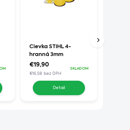
Cievka STIHL 4-
Cievka
hranná 3mm
hrann
€19,90
€20,9
DOM
SKLADOM
€16,58 bez DPH
€17,42 b
Detail