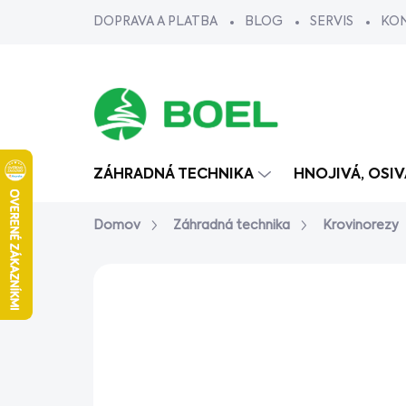
Prejsť
DOPRAVA A PLATBA
BLOG
SERVIS
KO
na
obsah
ZÁHRADNÁ TECHNIKA
HNOJIVÁ, OSI
Domov
Záhradná technika
Krovinorezy
Neohodnotené
Podrobnosti ho