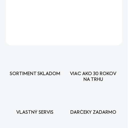
8-zubový oceľový žací nôž. Pre kosenie silnej, suchej trávy
a tŕstia.
DETAILNÉ INFORMÁCIE
OPÝTAŤ SA
STRÁŽIŤ
SORTIMENT SKLADOM
VIAC AKO 30 ROKOV
NA TRHU
VLASTNÝ SERVIS
DARČEKY ZADARMO