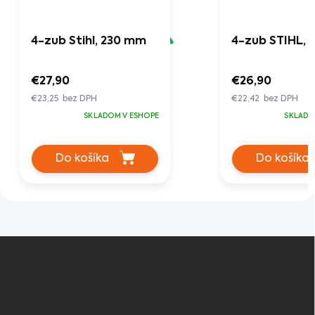
4-zub Stihl, 230 mm
4-zub STIHL,
€27,90
€26,90
€23,25 bez DPH
€22,42 bez DPH
SKLADOM V ESHOPE
SKLADO
Do košíka
Do košíka
Z
á
p
ä
t