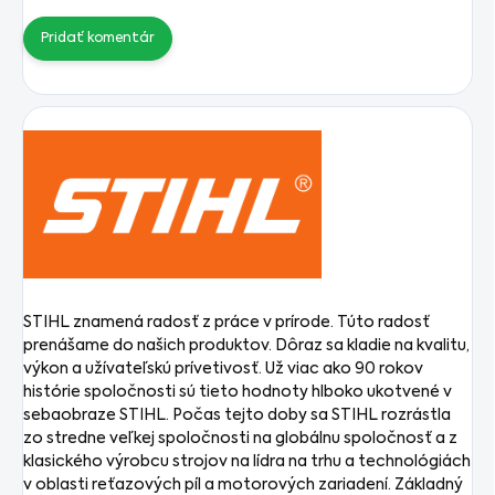
Pridať komentár
STIHL znamená radosť z práce v prírode. Túto radosť
prenášame do našich produktov. Dôraz sa kladie na kvalitu,
výkon a užívateľskú prívetivosť. Už viac ako 90 rokov
histórie spoločnosti sú tieto hodnoty hlboko ukotvené v
sebaobraze STIHL. Počas tejto doby sa STIHL rozrástla
zo stredne veľkej spoločnosti na globálnu spoločnosť a z
klasického výrobcu strojov na lídra na trhu a technológiách
v oblasti reťazových píl a motorových zariadení. Základný