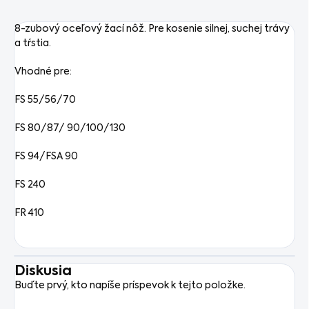
8-zubový oceľový žací nôž. Pre kosenie silnej, suchej trávy
a tŕstia.
Vhodné pre:
FS 55/56/70
FS 80/87/ 90/100/130
FS 94/FSA 90
FS 240
FR 410
Diskusia
Buďte prvý, kto napíše príspevok k tejto položke.