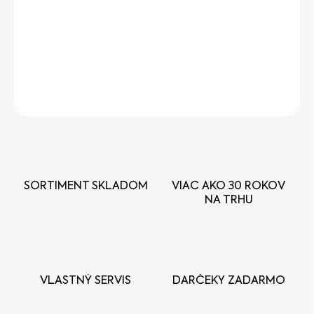
−
+
Pridať do košíka
Vodiaca lišta
DETAILNÉ INFORMÁCIE
OPÝTAŤ SA
STRÁŽIŤ
SORTIMENT SKLADOM
VIAC AKO 30 ROKOV
NA TRHU
VLASTNÝ SERVIS
DARČEKY ZADARMO