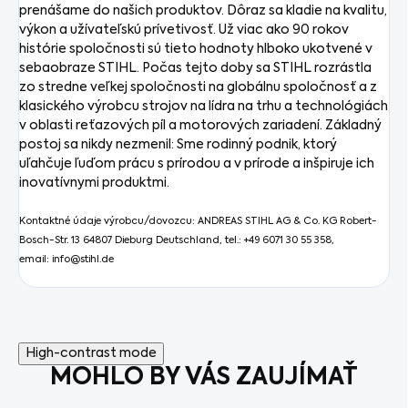
prenášame do našich produktov. Dôraz sa kladie na kvalitu,
výkon a užívateľskú prívetivosť. Už viac ako 90 rokov
histórie spoločnosti sú tieto hodnoty hlboko ukotvené v
sebaobraze STIHL. Počas tejto doby sa STIHL rozrástla
zo stredne veľkej spoločnosti na globálnu spoločnosť a z
klasického výrobcu strojov na lídra na trhu a technológiách
v oblasti reťazových píl a motorových zariadení. Základný
postoj sa nikdy nezmenil: Sme rodinný podnik, ktorý
uľahčuje ľuďom prácu s prírodou a v prírode a inšpiruje ich
inovatívnymi produktmi.
Kontaktné údaje výrobcu/dovozcu: ANDREAS STIHL AG & Co. KG Robert-
Bosch-Str. 13 64807 Dieburg Deutschland, tel.: +49 6071 30 55 358,
email: info@stihl.de
High-contrast mode
MOHLO BY VÁS ZAUJÍMAŤ