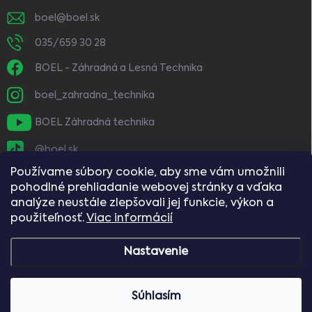
boel
@
boel.sk
035/659 30 28
BOEL - Záhradná a Lesná Technika
boel_zahradna_technika
BOEL Záhradná technika
@boel.sk
Používame súbory cookie, aby sme vám umožnili
pohodlné prehliadanie webovej stránky a vďaka
analýze neustále zlepšovali jej funkcie, výkon a
použiteľnosť.
Viac informácií
Nastavenie
Copyright 2026
BOEL
. Všetky práva vyhradené.
Súhlasím