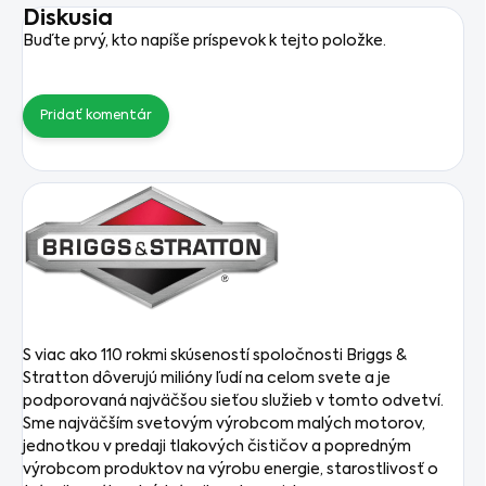
Diskusia
Buďte prvý, kto napíše príspevok k tejto položke.
Pridať komentár
S viac ako 110 rokmi skúseností spoločnosti Briggs &
Stratton dôverujú milióny ľudí na celom svete a je
podporovaná najväčšou sieťou služieb v tomto odvetví.
Sme najväčším svetovým výrobcom malých motorov,
jednotkou v predaji tlakových čističov a popredným
výrobcom produktov na výrobu energie, starostlivosť o