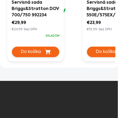
Servisná sada
Servisná sada
Briggs&Stratton DOV
Briggs&Strat
700/750 992234
550E/575EX/
992232
€29,99
€23,99
€24,99 bez DPH
€19,99 bez DPH
SKLADOM
Do košíka
Do košíka
Z
á
p
ä
t
i