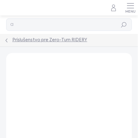
Prejsť
na
obsah
Hľadať
Príslušenstvo pre Zero-Turn RIDERY
Podrobnosti hodnotenia
Neohodnotené