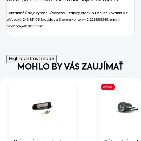
Kontaktné údaje výrobcu/dovozcu:
Stanley Black & Decker Slovakia s. r.
o.Vysoká 2/B 811 06 Bratislava Slovensko, tel.:+421228888349, email:
obchod@sbdinc.com
High-contrast mode
MOHLO BY VÁS ZAUJÍMAŤ
AKCIA