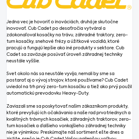
Jedna vec je hovoriť o inováciách, druhá je skutočne
inovovať. Cub Cadet po desaťročia vytváral a
zdokonaľoval kosačky na trávu, záhradné traktory, zero-
turn kosačky, snehové frézy a úžitkové vozidlá, ktoré
pracujú a fungujú lepšie ako iné produkty v sektore. Cub
Cadet sa zaväzuje posúvať úroveň záhradnej techniky
neustále vyššie.
Svet okolo nás sa neustále vyvíja, nemali by sme sa
postarať aj o vývoj strojov, ktoré používame? Cub Cadet
uviedol na trh prvý zero-turn kosačku a tiež ako prvý použil
automatickú prevodovku Heavy-Duty.
Zaviazali sme sa poskytovať našim zákazníkom produkty,
ktoré prevyšujú ich očakávania a naše rad prvotriednych a
kvalitných trávnych kosačiek, záhradných traktorov, zero-
turn kosačiek a ďalšieho vonkajšieho záhradnej techniky
nie je výnimkou. Preskúmajte náš sortiment ešte dnes a
zistite, prečo je Cub Cadet Vašou najlepšou voľbou.