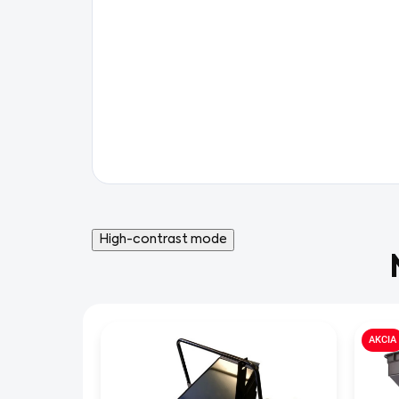
High-contrast mode
AKCIA