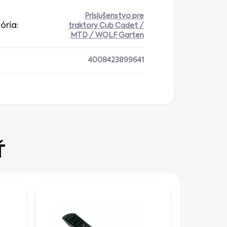
Príslušenstvo pre
ória
:
traktory Cub Cadet /
MTD / WOLF Garten
4008423899641
Ť