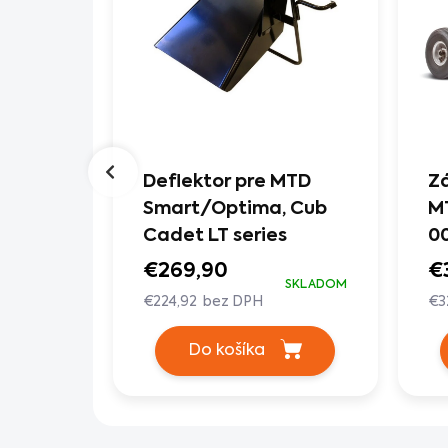
e
Deflektor pre MTD
Z
tor
Smart/Optima, Cub
M
Cadet LT series
0
€269,90
€
SKLADOM
SKLADOM
€224,92 bez DPH
€3
Do košíka