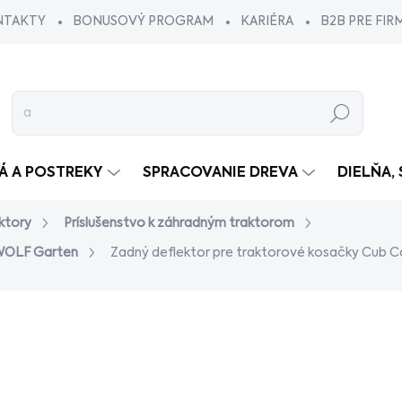
NTAKTY
BONUSOVÝ PROGRAM
KARIÉRA
B2B PRE FIR
Hľadať
VÁ A POSTREKY
SPRACOVANIE DREVA
DIELŇA,
ktory
Príslušenstvo k záhradným traktorom
 WOLF Garten
Zadný deflektor pre traktorové kosačky Cub 
dnotenia
€284,99
€269