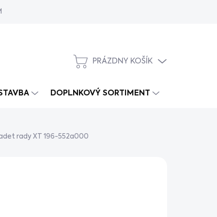
MY
PRÁZDNY KOŠÍK
NÁKUPNÝ
KOŠÍK
 STAVBA
DOPLNKOVÝ SORTIMENT
Cadet rady XT 196-552a000
,90
/ ks