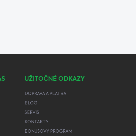
ÁS
UŽITOČNÉ ODKAZY
DOPRAVA A PLATBA
BLOG
SERVIS
KONTAKTY
BONUSOVÝ PROGRAM