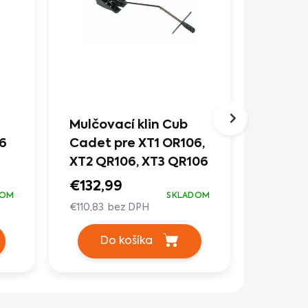
Mulčovací klin Cub
Mulčov
6
Cadet pre XT1 OR106,
Cadet 
XT2 QR106, XT3 QR106
XT2 QR
€132,99
€132,
DOM
SKLADOM
€110,83 bez DPH
€110,83 
Do košíka
Do