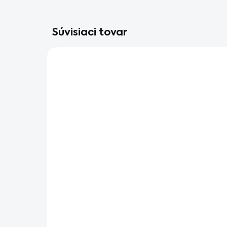
Súvisiaci tovar
VYPREDANÉ
Záhradný traktor Cub
Zá
Cadet XT2 PR95
Ca
+ Traktor Vám
+ 
prinesieme poskladaný a
pr
€5 199
€5
pripravený na
pr