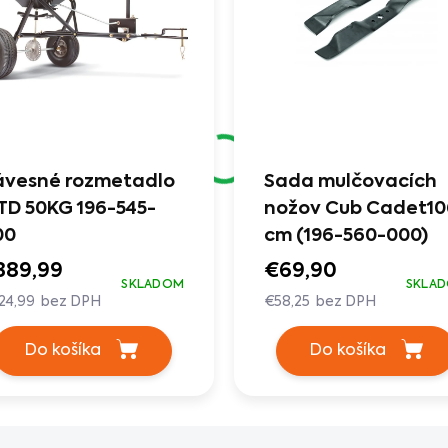
ávesné rozmetadlo
Sada mulčovacích
TD 50KG 196-545-
nožov Cub Cadet10
00
cm (196-560-000)
389,99
€69,90
SKLADOM
SKLA
24,99 bez DPH
€58,25 bez DPH
Do košíka
Do košíka