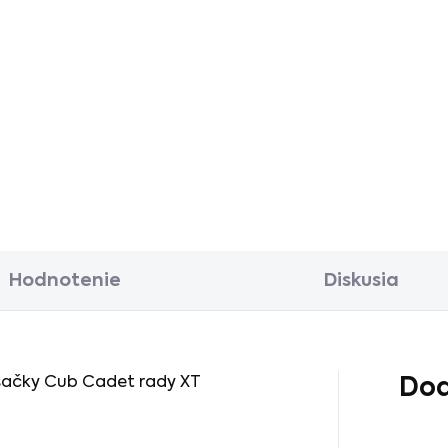
470,73 bez DPH
Detail
 Cadet XT2 vám ponúka
e vyššiu úroveň vykonu,
avenosti a dlhej životnosti
áhradné traktory XT2 s
omerom otáčania iba 17
Hodnotenie
Diskusia
osačky Cub Cadet rady XT
Dod