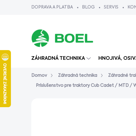
Prejsť
DOPRAVA A PLATBA
BLOG
SERVIS
KO
na
obsah
ZÁHRADNÁ TECHNIKA
HNOJIVÁ, OSI
Domov
Záhradná technika
Záhradné tra
Príslušenstvo pre traktory Cub Cadet / MTD /
Neohodnotené
Podrobnosti ho
AKCIA