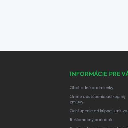
INFORMÁCIE PRE V
Obchodné podmienky
Online odstúpenie od kúpnej
zmluvy
Odstúpenie od kúpnej zmluvy
Reklamačný poriadok