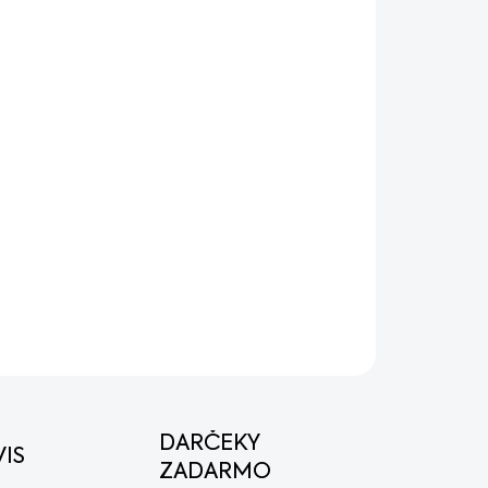
OPÝTAŤ SA
STRÁŽIŤ
DARČEKY
IS
ZADARMO