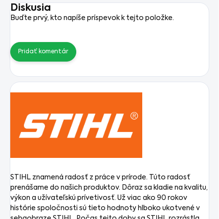
Diskusia
Buďte prvý, kto napíše príspevok k tejto položke.
Pridať komentár
STIHL znamená radosť z práce v prírode. Túto radosť
prenášame do našich produktov. Dôraz sa kladie na kvalitu,
výkon a užívateľskú prívetivosť. Už viac ako 90 rokov
histórie spoločnosti sú tieto hodnoty hlboko ukotvené v
sebaobraze STIHL. Počas tejto doby sa STIHL rozrástla