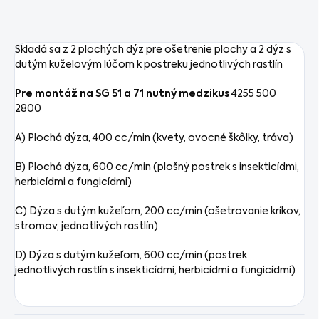
Skladá sa z 2 plochých dýz pre ošetrenie plochy a 2 dýz s
dutým kuželovým lúčom k postreku jednotlivých rastlín
Pre montáž na SG 51 a 71 nutný medzikus
4255 500
2800
A) Plochá dýza, 400 cc/min (kvety, ovocné škôlky, tráva)
B) Plochá dýza, 600 cc/min (plošný postrek s insekticídmi,
herbicídmi a fungicídmi)
C) Dýza s dutým kužeľom, 200 cc/min (ošetrovanie kríkov,
stromov, jednotlivých rastlín)
D) Dýza s dutým kužeľom, 600 cc/min (postrek
jednotlivých rastlín s insekticídmi, herbicídmi a fungicídmi)