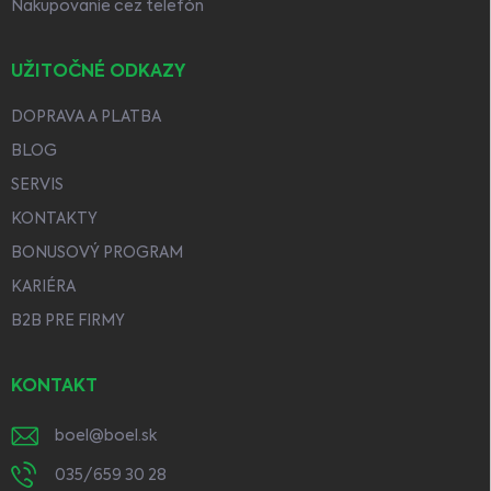
Nakupovanie cez telefón
UŽITOČNÉ ODKAZY
DOPRAVA A PLATBA
BLOG
SERVIS
KONTAKTY
BONUSOVÝ PROGRAM
KARIÉRA
B2B PRE FIRMY
KONTAKT
boel
@
boel.sk
035/659 30 28