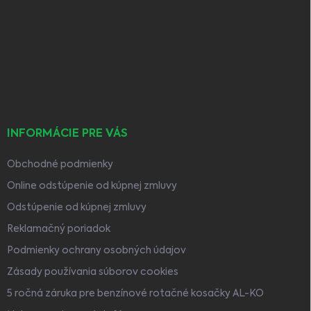
á
p
ä
t
i
e
INFORMÁCIE PRE VÁS
Obchodné podmienky
Online odstúpenie od kúpnej zmluvy
Odstúpenie od kúpnej zmluvy
Reklamačný poriadok
Podmienky ochrany osobných údajov
Zásady používania súborov cookies
5 ročná záruka pre benzínové rotačné kosačky AL-KO