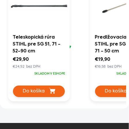
Teleskopická rúra
Predlžovacia 
STIHL pre SG 51, 71 -
STIHL pre SG 21
52-90 cm
71 - 50 cm
€29,90
€19,90
€24,92 bez DPH
€16,58 bez DPH
SKLADOM V ESHOPE
SKLADO
Do košíka
Do košíka
Z