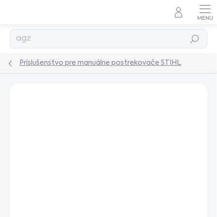
Prejsť
na
obsah
Hľadať
Príslušenstvo pre manuálne postrekovače STIHL
Podrobnosti hodnotenia
Neohodnotené