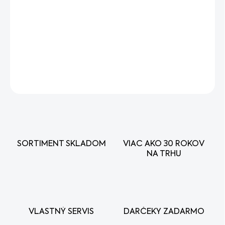
−
+
Pridať do košíka
Skladá sa z 2 plochých dýz pre ošetrenie plochy a 2 dýz s
dutým kuželovým lúčom k postreku jednotlivých rastlín
DETAILNÉ INFORMÁCIE
OPÝTAŤ SA
STRÁŽIŤ
SORTIMENT SKLADOM
VIAC AKO 30 ROKOV
NA TRHU
VLASTNÝ SERVIS
DARČEKY ZADARMO