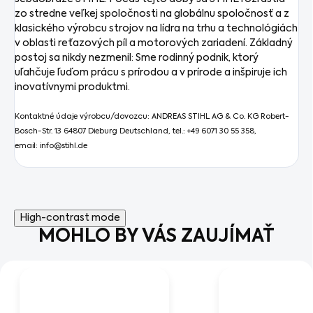
zo stredne veľkej spoločnosti na globálnu spoločnosť a z
klasického výrobcu strojov na lídra na trhu a technológiách
v oblasti reťazových píl a motorových zariadení. Základný
postoj sa nikdy nezmenil: Sme rodinný podnik, ktorý
uľahčuje ľuďom prácu s prírodou a v prírode a inšpiruje ich
inovatívnymi produktmi.
Kontaktné údaje výrobcu/dovozcu: ANDREAS STIHL AG & Co. KG Robert-
Bosch-Str. 13 64807 Dieburg Deutschland, tel.: +49 6071 30 55 358,
email: info@stihl.de
High-contrast mode
MOHLO BY VÁS ZAUJÍMAŤ