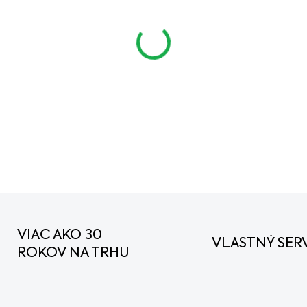
cena:
MÔŽEME DORUČIŤ DO:
11.
−
+
DETAILNÉ INFORMÁCIE
VIAC AKO 30
VLASTNÝ SERV
ROKOV NA TRHU