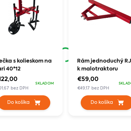
ečka s kolieskom na
Rám jednoduchý RJ
ri 40*12
k malotraktoru
122,00
€59,00
SKLADOM
SKLA
01,67 bez DPH
€49,17 bez DPH
Do košíka
Do košíka