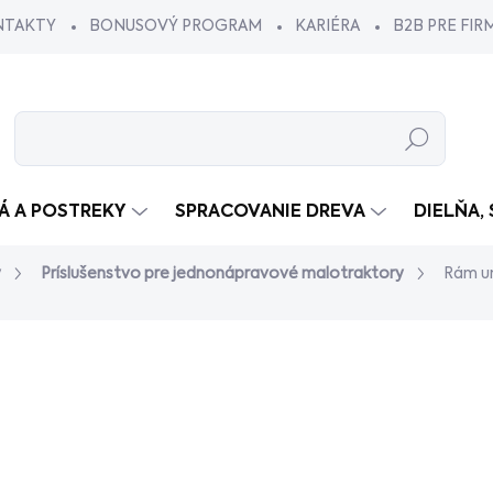
NTAKTY
BONUSOVÝ PROGRAM
KARIÉRA
B2B PRE FIR
Hľadať
VÁ A POSTREKY
SPRACOVANIE DREVA
DIELŇA,
y
Príslušenstvo pre jednonápravové malotraktory
Rám u
dnotenia
€79
/ ks
€64,23 bez DPH
Jednotková
SKLADOM