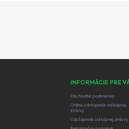
INFORMÁCIE PRE V
Obchodné podmienky
Online odstúpenie od kúpnej
zmluvy
Odstúpenie od kúpnej zmluvy
Reklamačný poriadok