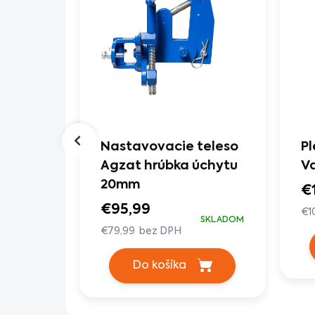
 40X12
Nastavovacie teleso
Pl
Agzat hrúbka úchytu
Va
20mm
€
SKLADOM
€95,99
€1
SKLADOM
€79,99 bez DPH
Do košíka