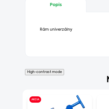
Popis
Rám univerzálny
High-contrast mode
AKCIA