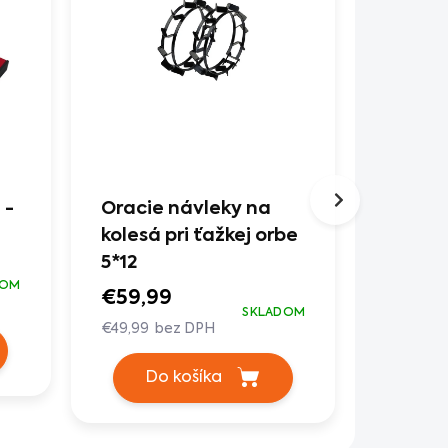
 -
Oracie návleky na
Oboráv
kolesá pri ťažkej orbe
15 far
5*12
€49,0
DOM
€59,99
€40,83 
SKLADOM
€49,99 bez DPH
Do
Do košíka