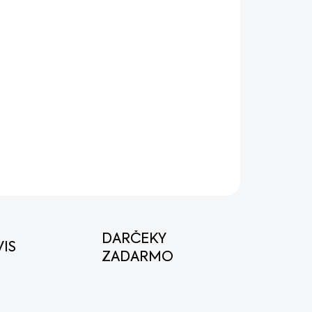
8.2026
MOŽNOSTI DORUČENIA
Pridať do košíka
OPÝTAŤ SA
STRÁŽIŤ
DARČEKY
IS
ZADARMO