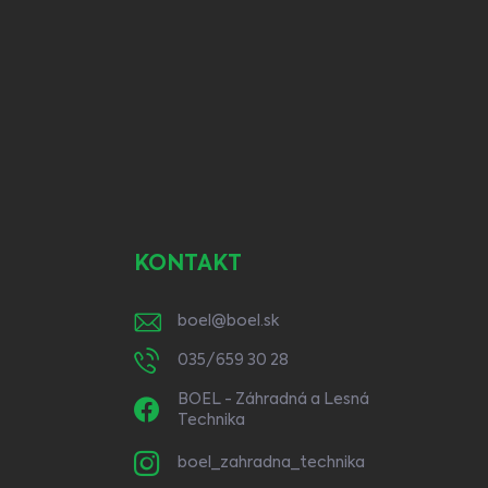
KONTAKT
boel
@
boel.sk
035/659 30 28
BOEL - Záhradná a Lesná
Technika
boel_zahradna_technika