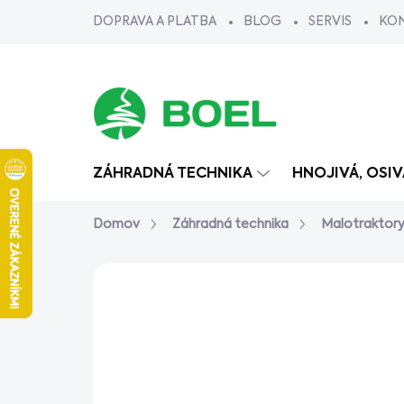
Prejsť
DOPRAVA A PLATBA
BLOG
SERVIS
KO
na
obsah
ZÁHRADNÁ TECHNIKA
HNOJIVÁ, OSI
Domov
Záhradná technika
Malotraktor
Neohodnotené
Podrobnosti ho