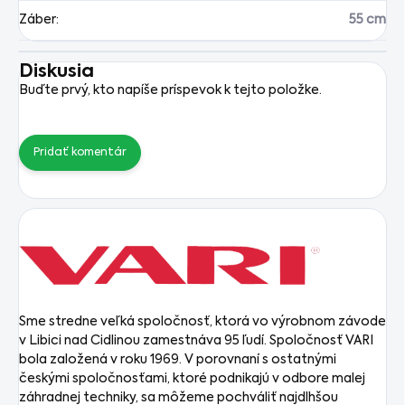
Záber
:
55 cm
Diskusia
Buďte prvý, kto napíše príspevok k tejto položke.
Pridať komentár
Sme stredne veľká spoločnosť, ktorá vo výrobnom závode
v Libici nad Cidlinou zamestnáva 95 ľudí.
Spoločnosť VARI
bola založená v roku 1969. V porovnaní s ostatnými
českými spoločnosťami, ktoré podnikajú v odbore malej
záhradnej techniky, sa môžeme pochváliť najdlhšou