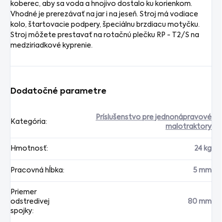
koberec, aby sa voda a hnojivo dostalo ku korienkom.
Vhodné je prerezávať na jar i na jeseň. Stroj má vodiace
kolo, štartovacie podpery, špeciálnu brzdiacu motyčku.
Stroj môžete prestavať na rotačnú plečku RP - T2/S na
medziriadkové kyprenie.
Dodatočné parametre
Príslušenstvo pre jednonápravové
Kategória
:
malotraktory
Hmotnosť
:
24 kg
Pracovná hĺbka
:
5 mm
Priemer
odstredivej
80 mm
spojky
: