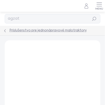
Prejsť
na
obsah
Hľadať
Príslušenstvo pre jednonápravové malotraktory
Podrobnosti hodnotenia
Neohodnotené