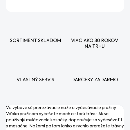
OPÝTAŤ SA
STRÁŽIŤ
SORTIMENT SKLADOM
VIAC AKO 30 ROKOV
NA TRHU
VLASTNÝ SERVIS
DARČEKY ZADARMO
Vo výbave sú prerezávacie nože a vyčesávacie pružiny.
Vďaka pružinám vyčešete mach a starú trávu. Ak sa
používajú mulčovacie kosačky, doporučuje sa vyčesávať 1
x mesačne. Nožami potom ľahko a rýchlo prerežete trávny