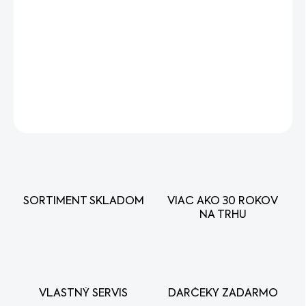
−
+
Pridať do košíka
Transportný kryt reťaze pre mototrové píly.
DETAILNÉ INFORMÁCIE
OPÝTAŤ SA
STRÁŽIŤ
SORTIMENT SKLADOM
VIAC AKO 30 ROKOV
NA TRHU
VLASTNÝ SERVIS
DARČEKY ZADARMO