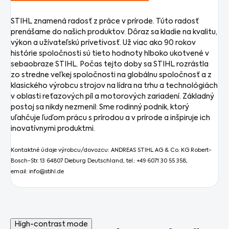
STIHL znamená radosť z práce v prírode. Túto radosť
prenášame do našich produktov. Dôraz sa kladie na kvalitu,
výkon a užívateľskú prívetivosť. Už viac ako 90 rokov
histórie spoločnosti sú tieto hodnoty hlboko ukotvené v
sebaobraze STIHL. Počas tejto doby sa STIHL rozrástla
zo stredne veľkej spoločnosti na globálnu spoločnosť a z
klasického výrobcu strojov na lídra na trhu a technológiách
v oblasti reťazových píl a motorových zariadení. Základný
postoj sa nikdy nezmenil: Sme rodinný podnik, ktorý
uľahčuje ľuďom prácu s prírodou a v prírode a inšpiruje ich
inovatívnymi produktmi.
Kontaktné údaje výrobcu/dovozcu: ANDREAS STIHL AG & Co. KG Robert-
Bosch-Str. 13 64807 Dieburg Deutschland, tel.: +49 6071 30 55 358,
email: info@stihl.de
High-contrast mode