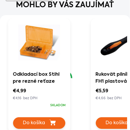
MOHLO BY VÁS ZAUJÍMAŤ
Odkladací box Stihl
Rukovät pilníka
pre rezné reťaze
FH1 plastová
€4,99
€5,59
€4,16 bez DPH
€4,66 bez DPH
SKLADOM
Do košíka
Do košíka