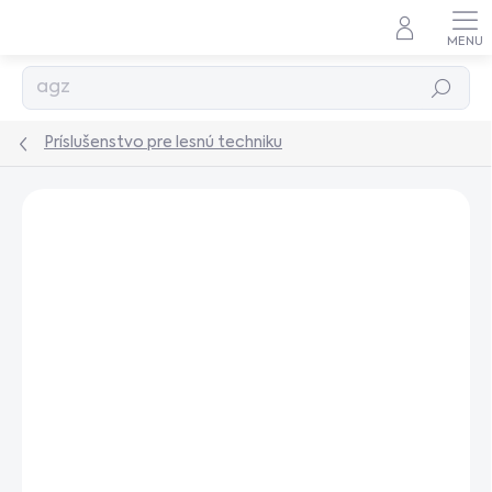
Prejsť
na
obsah
Hľadať
Príslušenstvo pre lesnú techniku
Podrobnosti hodnotenia
Neohodnotené