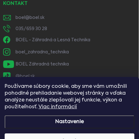
KONTAKT
boel
@
boel.sk
035/659 30 28
BOEL - Záhradná a Lesná Technika
boel_zahradna_technika
BOEL Záhradná technika
@boel.sk
Používame súbory cookie, aby sme vám umožnili
pohodlné prehliadanie webovej stránky a vďaka
analýze neustále zlepšovali jej funkcie, výkon a
použiteľnosť.
Viac informácií
Nastavenie