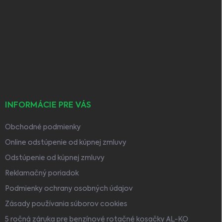
Z
á
p
ä
t
i
e
INFORMÁCIE PRE VÁS
Obchodné podmienky
Online odstúpenie od kúpnej zmluvy
Odstúpenie od kúpnej zmluvy
Reklamačný poriadok
Podmienky ochrany osobných údajov
Zásady používania súborov cookies
5 ročná záruka pre benzínové rotačné kosačky AL-KO