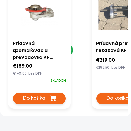
Prídavná
Prídavná pre
spomaľovacia
reťazová KF
prevodovka KF
€219,00
priemer 100mm
€169,00
€182,50 bez DPH
€140,83 bez DPH
SKLADOM
Do košíka
Do košíka