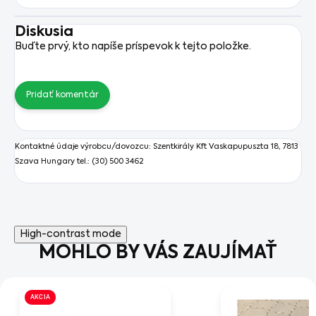
Diskusia
Buďte prvý, kto napíše príspevok k tejto položke.
Pridať komentár
Kontaktné údaje výrobcu/dovozcu:
Szentkirály Kft
Vaskapupuszta 18, 7813
Szava Hungary tel.: (30) 500 3462
High-contrast mode
MOHLO BY VÁS ZAUJÍMAŤ
AKCIA