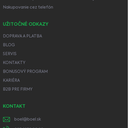
Nakupovanie cez telefón
UŽITOČNÉ ODKAZY
DOPRAVA A PLATBA
BLOG
SERVIS
KONTAKTY
BONUSOVÝ PROGRAM
KARIÉRA
B2B PRE FIRMY
KONTAKT
boel
@
boel.sk