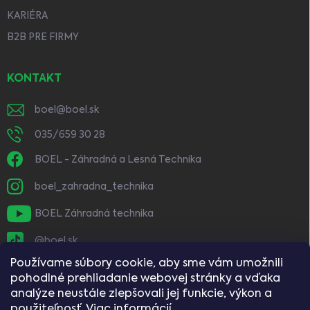
KARIÉRA
B2B PRE FIRMY
KONTAKT
boel
@
boel.sk
035/659 30 28
BOEL - Záhradná a Lesná Technika
boel_zahradna_technika
BOEL Záhradná technika
@boel.sk
Používame súbory cookie, aby sme vám umožnili
pohodlné prehliadanie webovej stránky a vďaka
analýze neustále zlepšovali jej funkcie, výkon a
použiteľnosť.
Viac informácií