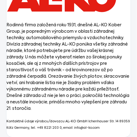
Rodinná firma založená roku 1931, dnešné AL-KO Kober
Group, je popredným výrobcom v oblasti záhradnej
techniky, automobilového priemyslu a vzduchotechniky.
Divízia záhradnej techniky AL-KO ponúka všetky záhradné
náradie, ktoré potrebujete pre údržbu vašej krásnej
záhrady. U nás môžete vyberať nielen zo širokej ponuky
kosačiek, ale aj z mnohých ďalších prístrojov pre
starostlivosť o váš trávnik - od krovinorezov až po
záhradné čerpadlá. Orezávanie živých plotov, skracovanie
vetví, ani hrabanie lístia nie je žiadny problém vďaka
výkonnému záhradnému náradie pre každú príležitosť.
Dnešné záhrada už nie je len o práci, pokročilá technológia
a neustále inovácie, prináša mnoho vylepšení pre záhradu
21. storočia.
Ichenhauser Str. 14
89359
Kontaktné údaje výrobcu/dovozcu:
AL-KO GmbH
Kötz
Germany, tel.: +49 8221 203 0, email: info@al-ko.com