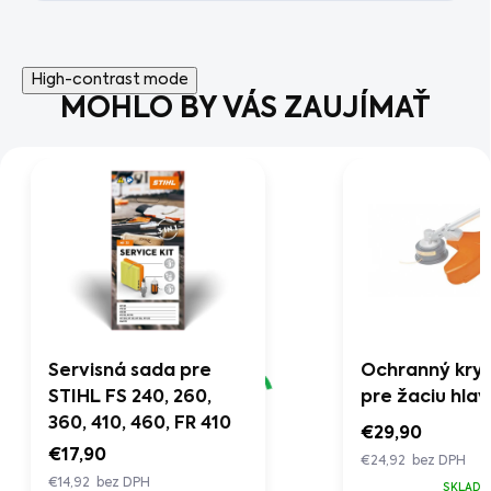
High-contrast mode
MOHLO BY VÁS ZAUJÍMAŤ
Servisná sada pre
Ochranný kryt
STIHL FS 240, 260,
pre žaciu hlav
360, 410, 460, FR 410
€29,90
€17,90
€24,92 bez DPH
€14,92 bez DPH
SKLADO