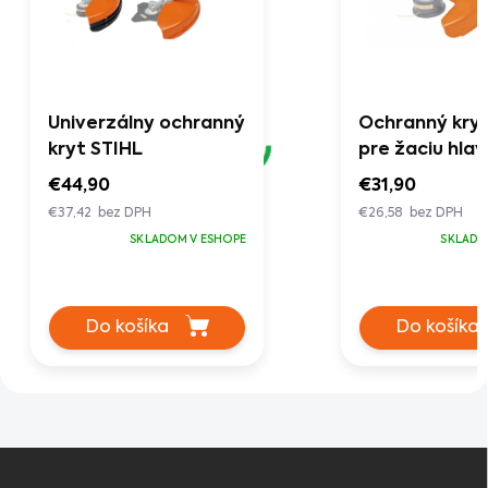
Univerzálny ochranný
Ochranný kryt
kryt STIHL
pre žaciu hlav
€44,90
€31,90
€37,42 bez DPH
€26,58 bez DPH
SKLADOM V ESHOPE
SKLADO
Do košíka
Do košíka
Z
á