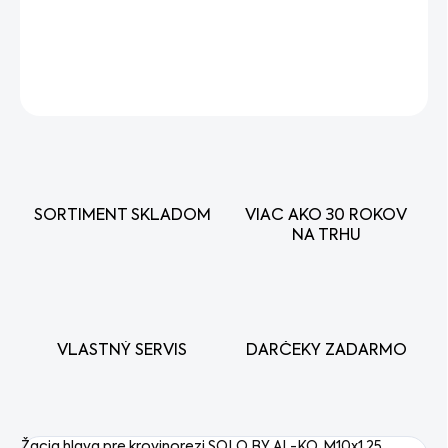
DETAILNÉ INFORMÁCIE
OPÝTAŤ SA
STRÁŽIŤ
SORTIMENT SKLADOM
VIAC AKO 30 ROKOV
NA TRHU
VLASTNÝ SERVIS
DARČEKY ZADARMO
Žacia hlava pre krovinorezi SOLO BY AL-KO, M10x1,25