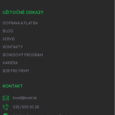
UŽITOČNÉ ODKAZY
DOPRAVA A PLATBA
BLOG
SERVIS
KONTAKTY
BONUSOVÝ PROGRAM
KARIÉRA
B2B PRE FIRMY
KONTAKT
boel
@
boel.sk
035/659 30 28