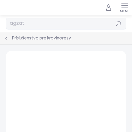
Prejsť
na
obsah
Hľadať
Príslušenstvo pre krovinorezy