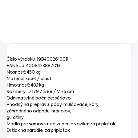
vybavenosti a dlhej
vybavenosti a dlhej
životnosti . Záhradné
životnosti . Záhradné
traktory XT2 s polomerom
traktory XT2 s polomerom
otáčania iba 17 cm
otáčania iba 17 cm
Číslo výrobku: 19B40026100R
EAN kód: 4008423887013
Nosnosť: 450 kg
Materiál: oceľ / plast
Hmotnosť: 48,1 kg
Rozmery: D 179 / Š 88 / V 75 cm
Odnímateľné bočnice: sériovo
Vhodný na prepravu: pôdy, mulčovacej kôry,
záhradného odpadu, hranolov,
guľatiny
Madlo pre samostatné vedenie vozíka: za príplatok
Držiak na náradie: za príplatok