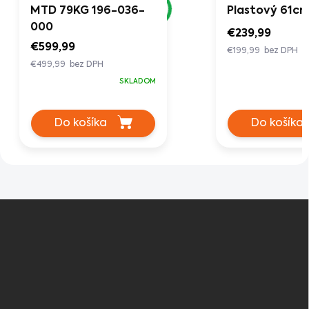
MTD 79KG 196-036-
Plastový 61c
000
€239,99
€599,99
€199,99 bez DPH
€499,99 bez DPH
SKLADOM
Do košíka
Do košíka
Z
á
p
ä
t
i
e