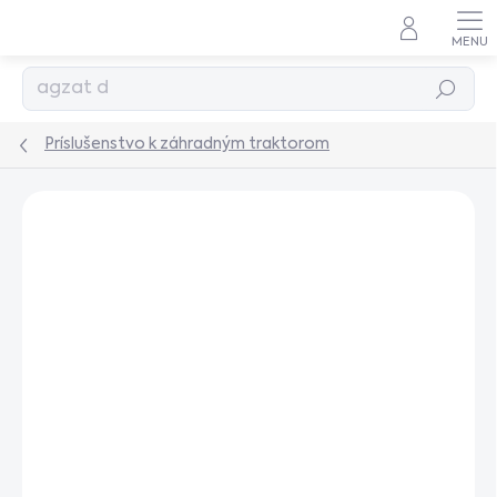
Prejsť
na
obsah
Hľadať
Príslušenstvo k záhradným traktorom
Podrobnosti hodnotenia
Neohodnotené