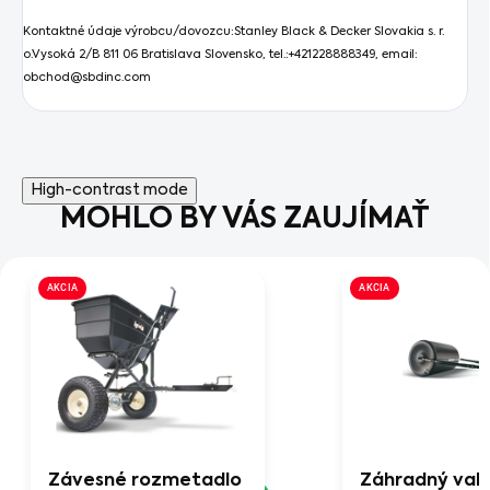
Kontaktné údaje výrobcu/dovozcu:
Stanley Black & Decker Slovakia s. r.
o.Vysoká 2/B 811 06 Bratislava Slovensko, tel.:+421228888349, email:
obchod@sbdinc.com
High-contrast mode
MOHLO BY VÁS ZAUJÍMAŤ
AKCIA
AKCIA
Závesné rozmetadlo
Záhradný val