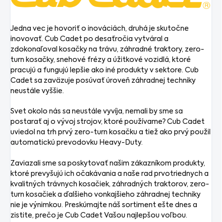
Jedna vec je hovoriť o inováciách, druhá je skutočne
inovovať. Cub Cadet po desaťročia vytváral a
zdokonaľoval kosačky na trávu, záhradné traktory, zero-
turn kosačky, snehové frézy a úžitkové vozidlá, ktoré
pracujú a fungujú lepšie ako iné produkty v sektore. Cub
Cadet sa zaväzuje posúvať úroveň záhradnej techniky
neustále vyššie.
Svet okolo nás sa neustále vyvíja, nemali by sme sa
postarať aj o vývoj strojov, ktoré používame? Cub Cadet
uviedol na trh prvý zero-turn kosačku a tiež ako prvý použil
automatickú prevodovku Heavy-Duty.
Zaviazali sme sa poskytovať našim zákazníkom produkty,
ktoré prevyšujú ich očakávania a naše rad prvotriednych a
kvalitných trávnych kosačiek, záhradných traktorov, zero-
turn kosačiek a ďalšieho vonkajšieho záhradnej techniky
nie je výnimkou. Preskúmajte náš sortiment ešte dnes a
zistite, prečo je Cub Cadet Vašou najlepšou voľbou.